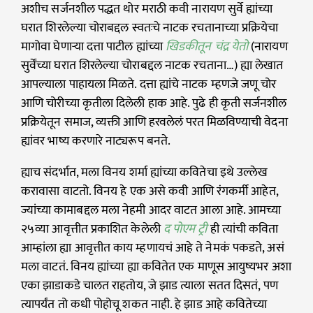
अशीच सर्जनशील पद्धत थोर मराठी कवी नारायण सुर्वे ह्यांच्या
घरात शिरलेल्या चोराबद्दल स्वतःचे नाटक रचतानाच्या प्रक्रियेचा
मागोवा घेणाऱ्या दत्ता पाटील ह्यांच्या
खिडकीतून चंद्र येतो
(नारायण
सुर्वेंच्या घरात शिरलेल्या चोराबद्दल नाटक रचताना…)
ह्या लेखात
आपल्याला पाहायला मिळते. दत्ता ह्यांचे नाटक म्हणजे जणू चोर
आणि चोरीच्या कृतीला दिलेली हाक आहे. पुढे ही कृती सर्जनशील
प्रक्रियेतून समाज, व्यक्ती आणि हरवलेलं परत मिळविण्याची वेदना
ह्यांवर भाष्य करणारे नाट्यरूप बनते.
ह्याच संदर्भात, मला विनय शर्मा ह्यांच्या कवितेचा इथे उल्लेख
करावासा वाटतो. विनय हे एक असे कवी आणि रंगकर्मी आहेत,
ज्यांच्या कामाबद्दल मला नेहमी आदर वाटत आला आहे. आमच्या
२५व्या आवृत्तीत प्रकाशित केलेली
द पोएम ट्री
ही त्यांची कविता
आम्हांला ह्या आवृत्तीत काय म्हणायचं आहे ते नेमकं पकडते, असं
मला वाटतं. विनय ह्यांच्या ह्या कवितेत एक माणूस आयुष्यभर अशा
एका झाडाकडे चालत राहतोय, जे झाड त्याला सतत दिसतं, पण
त्यापर्यंत तो कधी
पोहोचू शकत नाही. हे झाड आहे कवितेच्या