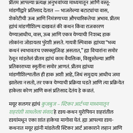
प्रीतम आपल्या प्रत्यक्ष अनुभवांच्या माध्यमातून आणि वस्तू-
मांडणीद्वारे प्रतिसाद देतात — भाजलेल्या बटाट्यांचा वास,
शेकोटीची ऊब आणि निमंत्रणाच्या औपचारिकतेचा अभाव. प्रीतम
ह्यांचं मांडणीशिल्प दाखवतं की कथन किंवा राजकारण
येण्याआधीच, वास, ऊब आणि एकत्र येण्याची निःशब्द हाक
लोकांना जोडायला पुरेशी असते. गायत्री स्पिवाक ह्यांच्या “भव्य
कथनं स्वभावतःच एक्स्क्लुजिव्ह असतात,” ह्या विचारांना समोर
ठेवून मांडलेलं प्रीतम ह्यांचं काम वैयक्तिक, विखुरलेल्या आणि
प्रतिकाराच्या स्मृतींना समोर आणतं. प्रीतम ह्यांच्या
मांडणीशिल्पातील ही हाक अशी आहे, जिथं समुदाय आधीच जमा
झालेला नसतो, तर एकत्र येण्याची प्रक्रिया घडते आणि त्या प्रक्रियेत
हाकेला कोण आणि कसं प्रतिसाद देतंय हे कळतं.
मयूर सलगर ह्यांचं
कुजबुज – स्टिकर आर्टच्या माध्यमातून
शहरांशी साधलेला संवाद
हे दृश्य-कथन युरोपियन शहरांतील
दृश्यांमधून एका शांत हाकेचा मागोवा घेतं.
ह्या आपल्या दृश्य-
कथनात मयूर ह्यांनी मांडलेली स्टिकर आर्ट आकाराने लहान आणि