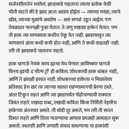
सर्जनशीलतेनं भरलेलं. झाडाकडे पाहताना त्याला प्रत्येक वेळी
भीती वाटते की हे झाड आता अदृश्य होईल — त्याच्या फांद्या, त्याचे
खोड, त्याच्या मुळांचे अवशेष — असं सगळं उडून जाईल. पण
तेवढ्यात पानपक्षी पुन्हा येतात. ते जणू एखाद्या हाकेनं येतात. पण
ती हाक त्या माणसाला कधीच ऐकू येत नाही. झाडापासून त्या
माणसाचं अंतर कधी कमी होत नाही, आणि ते कधी वाढतही नाही.
तरी तो झाडाकडे चालतच राहतो.
हाक म्हणजे नेमकं काय ह्याचा वेध घेणारा आविष्कार म्हणजे
विनय ह्यांची
द पोएम ट्री
ही कविता. शोधकाची हाक थांबत नाही,
आणि ते झाडही हरवत नाही. शोधकाच्या हाकेला न मिळालेला
प्रतिसाद हेच खरं तर त्याच्या चालत राहण्यामागची प्रेरणा ठरते.
अंतर टिकून राहतं आणि त्या झाडापर्यंत पोहोचण्याची शक्यता
जिवंत राहते. एखादा शब्द, एखादी कविता किंवा निर्मिती नेहमीच
हाकेच्या अंतरावर असते. ती थोडी दूर असते, पण तरी ती सतत
दिसत राहते आणि तिला गाठण्याचा आपला प्रयत्नही अव्याहत सुरू
असतो. स्वतःशी आणि जगाशी संवाद साधणाऱ्या या हाकांशी