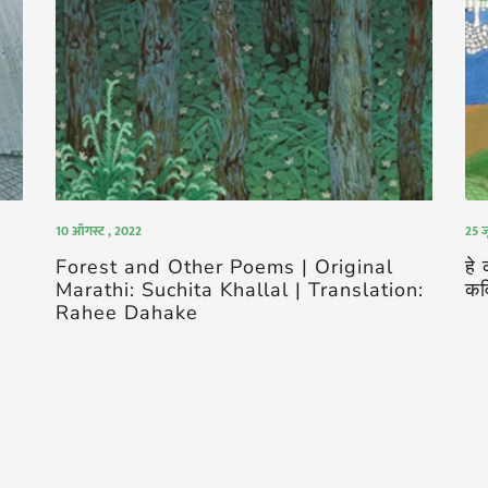
10 ऑगस्ट , 2022
25 ज
Forest and Other Poems | Original
हे
Marathi: Suchita Khallal | Translation:
कव
Rahee Dahake