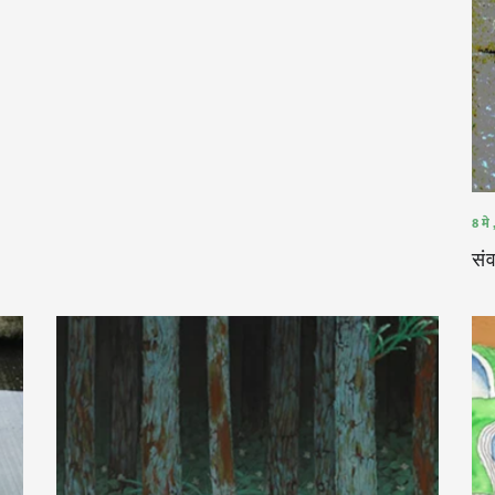
8 मे
संव