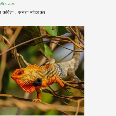
िसेंबर , 2025
न कविता : अनघा मांडवकर