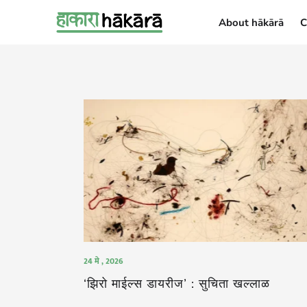
About hākārā
C
About hākārā
24 मे , 2026
‘झिरो माईल्स डायरीज’ : सुचिता खल्लाळ