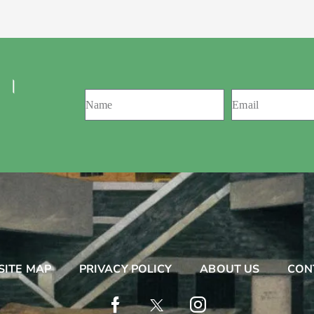
 ।
SITE MAP
PRIVACY POLICY
ABOUT US
CON