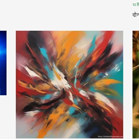
15 ड
दो