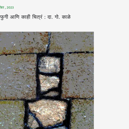
टेंबर , 2023
फुगी आणि काही चित्रं : दा. गो. काळे