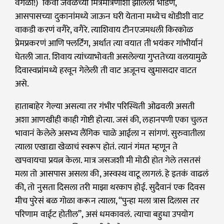
वेगळी!) किंवा जवळच्या मित्रमैत्रिणींशी झालेली भांडणं,
आसपासच्या दुकानांमध्ये जाऊन घरी येताना मध्येच थोडीशी वाट
वाकडी करणं वगैरे, वगैरे. त्याशिवाय टीनएजमधली किरकोळ
प्रेमप्रकरणं आणि फ्लर्टिंग, अर्थात त्या वयात ती भयंकर गांभीर्यानं
घेतली जात. शिवाय त्यांच्याभोवती असलेल्या गुप्ततेच्या वलयामुळे
दिवास्वप्नांमध्ये हरवून गेलेली ती वाट अजूनच खुमासदार वाटत
असे.
हाताबाहेर गेल्या असत्या तर गंभीर परिस्थिती ओढवली असती
अशा आणखीही काही गोष्टी होत्या. जसं की, लहानपणी एका चुलत
भावानं केलेले असभ्य लैंगिक चाळे आईला न सांगणं. सुरुवातीला
त्याला एखाद्या खेळाचं स्वरूप होतं. त्यानं गंमत म्हणून ते
खपवायचा प्रयत्न केला. मात्र जसजशी मी मोठी होत गेले तसतसं
मला तो आसपास असला की, अस्वस्थ वाटू लागलं. हे इतकं वाढलं
की, तो नुसता दिसला तरी माझा थरकाप होई. सुदैवानं एक दिवस
मीच पुरेसं बळ गोळा करून त्याला, “पुन्हा मला त्रास दिलास तर
परिणाम वाईट होतील”, असं धमकावलं. त्याचा बहुधा उपयोग