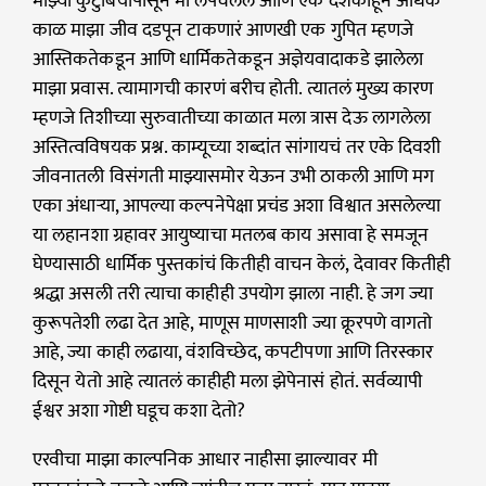
माझ्या कुटुंबियांपासून मी लपवलेलं आणि एक दशकाहून अधिक
काळ माझा जीव दडपून टाकणारं आणखी एक गुपित म्हणजे
आस्तिकतेकडून आणि धार्मिकतेकडून अज्ञेयवादाकडे झालेला
माझा प्रवास. त्यामागची कारणं बरीच होती. त्यातलं मुख्य कारण
म्हणजे तिशीच्या सुरुवातीच्या काळात मला त्रास देऊ लागलेला
अस्तित्वविषयक प्रश्न. काम्यूच्या शब्दांत सांगायचं तर एके दिवशी
जीवनातली विसंगती माझ्यासमोर येऊन उभी ठाकली आणि मग
एका अंधाऱ्या, आपल्या कल्पनेपेक्षा प्रचंड अशा विश्वात असलेल्या
या लहानशा ग्रहावर आयुष्याचा मतलब काय असावा हे समजून
घेण्यासाठी धार्मिक पुस्तकांचं कितीही वाचन केलं, देवावर कितीही
श्रद्धा असली तरी त्याचा काहीही उपयोग झाला नाही. हे जग ज्या
कुरूपतेशी लढा देत आहे, माणूस माणसाशी ज्या क्रूरपणे वागतो
आहे, ज्या काही लढाया, वंशविच्छेद, कपटीपणा आणि तिरस्कार
दिसून येतो आहे त्यातलं काहीही मला झेपेनासं होतं. सर्वव्यापी
ईश्वर अशा गोष्टी घडूच कशा देतो?
एरवीचा माझा काल्पनिक आधार नाहीसा झाल्यावर मी