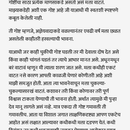
गोष्टींचा साठा प्रत्येक माणसाकडे असतो असं मला वाटतं.
माझ्याकडेही अशी एक गोष्ट आहे जी याआधी मी स्वतःशी स्पष्टपणे
कबूल केलेली नाही.
ती गोष्ट म्हणजे, अज्ञेयवादाकडे वळल्यानंतर एवढी वर्षं मला छळत
असलेली काहीतरी हरवल्याची भावना.
याआधी जर काही चुकीची गोष्ट घडली तर मी देवाला दोष देत असे
किंवा काही चांगलं घडलं तर त्याचे आभार मानत असे. अधूनमधून
बरं वाटावं म्हणून मी त्याला शरण जात असे. मला कधीही एकटं
वाटत नसे कारण आपली काळजी घेणारं कोणीतरी आहे अशी
माझी समजूत होती. आता त्या भावनेवाचून मला चुकल्या-
चुकल्यासारखं वाटतं. कशावर तरी किंवा कोणावर तरी पूर्ण
विश्वास टाकता येण्याची ती भावना होती. अर्थात त्यामुळे मी पुन्हा
देव मानू लागले असं नव्हे. मात्र एकदा ती गोष्ट गमावली ती
गमावलीच. आता या विशाल जगात लाक्षणिकदृष्ट्या आपण एकटेच
आहोत असं लक्षात आल्यावर कधीकधी मला दडपण येतं. कधी