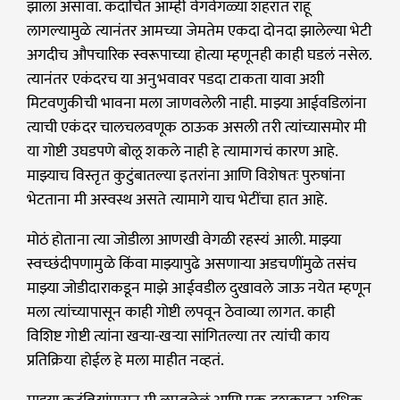
झाला असावा. कदाचित आम्ही वेगवेगळ्या शहरात राहू
लागल्यामुळे त्यानंतर आमच्या जेमतेम एकदा दोनदा झालेल्या भेटी
अगदीच औपचारिक स्वरूपाच्या होत्या म्हणूनही काही घडलं नसेल.
त्यानंतर एकंदरच या अनुभवावर पडदा टाकता यावा अशी
मिटवणुकीची भावना मला जाणवलेली नाही. माझ्या आईवडिलांना
त्याची एकंदर चालचलवणूक ठाऊक असली तरी त्यांच्यासमोर मी
या गोष्टी उघडपणे बोलू शकले नाही हे त्यामागचं कारण आहे.
माझ्याच विस्तृत कुटुंबातल्या इतरांना आणि विशेषतः पुरुषांना
भेटताना मी अस्वस्थ असते त्यामागे याच भेटींचा हात आहे.
मोठं होताना त्या जोडीला आणखी वेगळी रहस्यं आली. माझ्या
स्वच्छंदीपणामुळे किंवा माझ्यापुढे असणाऱ्या अडचणींमुळे तसंच
माझ्या जोडीदाराकडून माझे आईवडील दुखावले जाऊ नयेत म्हणून
मला त्यांच्यापासून काही गोष्टी लपवून ठेवाव्या लागत. काही
विशिष्ट गोष्टी त्यांना खऱ्या-खऱ्या सांगितल्या तर त्यांची काय
प्रतिक्रिया होईल हे मला माहीत नव्हतं.