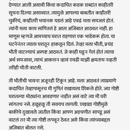
देण्यात आली असावी किंवा कदाचित कडक शब्दांत काहीतरी
सूचना दिल्या असाव्यात. त्यामुळे आपल्या बाबतीत काहीतरी
चुकीचं, काहीतरी भयानक घडलं आहे एवढं मला समजलं होतं.
त्यांनी मला काय सांगितलं हे आता अजिबात आठवत नाही. हा
माणूस म्हणजे आमच्याच घरात राहणारा एक भाडेकरू होता. या
घटनेनंतर त्याला घरातून हाकलून दिलं. तेव्हा मला भीती, प्रचंड
भीती वाटल्याचं अस्पष्ट आठवतं. जे काही घडून गेलं होतं त्याचा
अर्थ समजावा, त्याचं आकलन व्हावं एवढी माझी क्षमताच नव्हती
तरीही भीती वाटली.
ती भीतीची भावना अजूनही टिकून आहे. मला आठवतं त्याप्रमाणे
कदाचित तेव्हापासूनच मी गुपितं राखायला शिकले होते. ज्या गोष्टी
घरातल्या मोठ्यांना आवडणार नाहीत असं वाटे त्या मी घरी
सांगतच नसे. हळूहळू ती सवयच लागली. एखाद्या गोष्टीमुळे
बाकीचे दुखावले जातील किंवा आपण अडचणीत सापडू असं
वाटलं तर मी त्या गोष्टी लपवून ठेवत असे किंवा त्यांच्याबद्दल
अजिबात बोलत नसे.