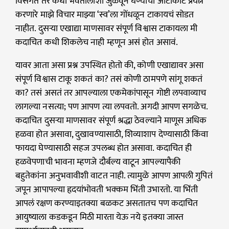
विसंगत तर कधी भवतालाशी जुळवून घेण्याचा आटोकाट प्रयत्न
करणारे माझे विचार माझ्या ‘स्व’ला गोंधळून टाकायचं सोडत
नाहीत. दुसऱ्या एखाद्या माणसावर संपूर्ण विश्वास टाकायला मी
कदाचित कधी शिकलेच नाही म्हणून असं होत असावं.
यावर आता असा प्रश्न उपस्थित होतो की, कोणी एखाद्यावर असा
संपूर्ण विश्वास टाकू शकतं का? तसं कोणी ठामपणे सांगू शकतं
का? तसं असतं तर आपल्याला एकमेकांपासून गोष्टी लपवाव्याच
लागल्या नसत्या; पण आपण त्या लपवतो. अगदी आपण सगळेच.
कदाचित दुसऱ्या माणसावर संपूर्ण श्रद्धा ठेवल्याने माणूस अधिक
हळवा होत असावा, दुखावण्यासाठी, शिव्याशाप देण्यासाठी किंवा
फायदा घेण्यासाठी सहज उपलब्ध होत असावा. कदाचित ही
हळवेपणाची भावना म्हणजे दौर्बल्य वाटून आपल्यापैकी
बहुतेकांना अनुभवावीशी वाटत नाही. त्यामुळे आपण आपली गुपितं
जपून आपापल्या हृदयांभोवती भक्कम भिंती उभारतो. या भिंती
आपलं रक्षण करण्याइतक्या बळकट असतातच पण कदाचित
आयुष्याला कडकडून मिठी मारता येऊ नये इतक्या जास्त