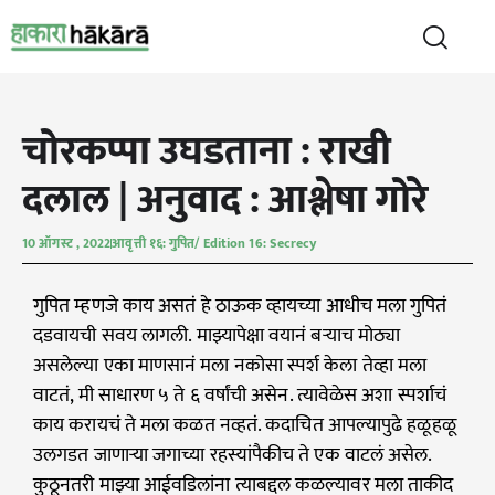
चोरकप्पा उघडताना : राखी
दलाल | अनुवाद : आश्लेषा गोरे
10 ऑगस्ट , 2022
आवृत्ती १६: गुपित/ Edition 16: Secrecy
गुपित म्हणजे काय असतं हे ठाऊक व्हायच्या आधीच मला गुपितं
दडवायची सवय लागली. माझ्यापेक्षा वयानं बऱ्याच मोठ्या
असलेल्या एका माणसानं मला नकोसा स्पर्श केला तेव्हा मला
वाटतं, मी साधारण ५ ते ६ वर्षांची असेन. त्यावेळेस अशा स्पर्शाचं
काय करायचं ते मला कळत नव्हतं. कदाचित आपल्यापुढे हळूहळू
उलगडत जाणाऱ्या जगाच्या रहस्यांपैकीच ते एक वाटलं असेल.
कुठूनतरी माझ्या आईवडिलांना त्याबद्दल कळल्यावर मला ताकीद