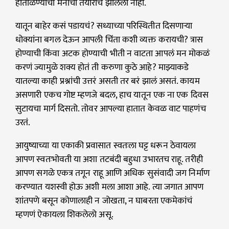
हाताळण्याची मनाची तयारीच झालेली नाही.
यातून बाहेर कसं पडायचं? सध्याच्या परिस्थितीत दिसणाऱ्या
धोक्यांना बगल देऊन आपली चिंता कशी व्यक्त करायची? त्रास
होण्याची किंवा अटक होण्याची भीती न वाटता आपलं मन मोकळं
करणं ज्यामुळे शक्य होतं ती करुणा कुठे आहे? माझ्याकडे
यातल्या काही प्रश्नांची उत्तरं असती तर बरं झालं असतं. कायम
असणारी एकच गोष्ट म्हणजे बदल, हाच यातून एक ना एक दिवस
सुटायचा मार्ग दिसतो. तोवर आपल्या हातात केवळ वाट पाहणंच
उरतं.
आयुष्याच्या या एकाकी प्रवासात स्वतःला घट्ट धरून ठेवायला
आपण स्वतःभोवती या अशा तटबंदी बहुधा उभारतच राहू. तरीही
आपण सगळे एकत्र तगून राहू आणि अधिक सुसंवादी जग निर्माण
करण्यात यशस्वी होऊ अशी मला आशा आहे. त्या जगात आपण
शांतपणे बसून कोणालाही न जोखता, न घाबरता एकमेकांचं
म्हणणं ऐकायला शिकलेलो असू.