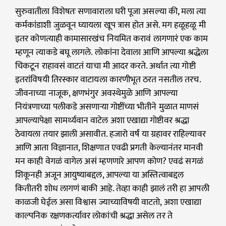
सुरुवातीला विशेषतः सणावाराला घरी पूजा असल्या की, मला त्या
कर्मकांडाशी जुळवून घ्यायला खूप त्रास होत असे. मग हळूहळू मी
इतर कोणत्याही कामासारखंच नियमित करावं लागणारं एक काम
म्हणून त्याकडे बघू लागले. लोकांना देवाला आणि आपल्या श्रद्धेला
चिकटून राहावसं वाटतं याचा मी आदर करते. अर्थात त्या गोष्टी
इतरांविषयी तिरस्कार वाटायला कारणीभूत ठरत नसतील तरच.
जीवनाच्या नाजूक, क्षणभंगुर अवस्थेमुळे आणि आपल्या
नियंत्रणाच्या पलीकडे असणाऱ्या गोष्टींच्या भीतीने मुळात माणसं
आपल्यापेक्षा सामर्थ्यवान वाटेल अशा एखाद्या गोष्टीवर श्रद्धा
ठेवायला तयार झाली असावीत. हजारो वर्षं या ग्रहावर राहिल्यावर
आणि आता विज्ञानात, शिक्षणात एवढी प्रगती केल्यानंतर मानवी
मन काही वेगळं वागेल असं म्हणणारे आपण कोण? एवढं सगळं
शिकूनही अजून आयुष्याबद्दल, आपल्या या अस्तित्वाबद्दल
कितीतरी शोध लागणं बाकी आहे. तेव्हा काही झालं तरी हा आपली
काळजी घेईल असा विश्वास ज्याच्याविषयी वाटतो, अशा एखाद्या
काल्पनिक रक्षणकर्त्यावर लोकांची श्रद्धा असेल तर ते