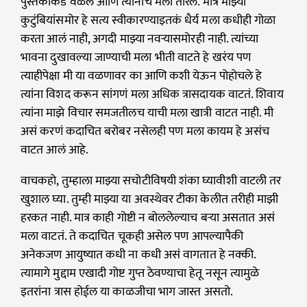
पुस्तकांकडे वळले आणि त्यांनीच मला तारलं. मात्र माझ्या
कुटुंबियांसमोर हे सत्य स्वीकारण्याइतकं धैर्य मला कधीही गोळा
करता आलं नाही, अगदी माझ्या नवऱ्यासमोरही नाही. त्यांच्या
भावना दुखावल्या जाण्याची मला भीती वाटते हे खरंय पण
त्याहीपेक्षा मी या वळणावर का आणि कशी येऊन पोहोचले हे
त्यांना विशद करून सांगणं मला अधिक त्रासदायक वाटतं. शिवाय
त्यांना माझे विचार समजतीलच याची मला खात्री वाटत नाही. मी
असं करणं कदाचित बरोबर नसेलही पण मला कायम हे असंच
वाटत आलं आहे.
वाचकहो, तुम्हाला माझ्या सचोटीविषयी शंका घ्यावीशी वाटली तर
खुशाल घ्या. तुम्ही माझ्या या अवस्थेवर टीका केलीत तरीही माझी
हरकत नाही. मात्र काही गोष्टी न बोललेल्याच बऱ्या असतात असं
मला वाटतं. ते कदाचित चूकही असेल पण आपल्यापैकी
अनेकजण आयुष्यात कधी ना कधी असं वागतात हे नक्की.
त्यामागे मुद्दाम एखादी गोष्ट गुप्त ठेवण्याचा हेतू नसून त्यामुळे
इतरांना त्रास होईल या काळजीचा भाग जास्त असतो.