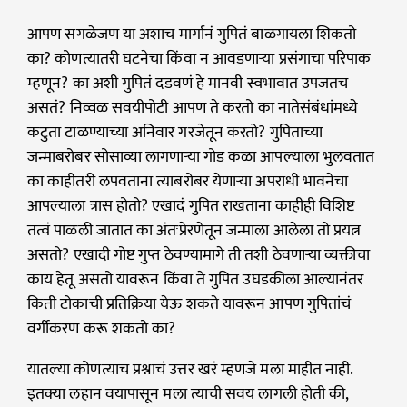
आपण सगळेजण या अशाच मार्गानं गुपितं बाळगायला शिकतो
का? कोणत्यातरी घटनेचा किंवा न आवडणाऱ्या प्रसंगाचा परिपाक
म्हणून? का अशी गुपितं दडवणं हे मानवी स्वभावात उपजतच
असतं? निव्वळ सवयीपोटी आपण ते करतो का नातेसंबंधांमध्ये
कटुता टाळण्याच्या अनिवार गरजेतून करतो? गुपिताच्या
जन्माबरोबर सोसाव्या लागणाऱ्या गोड कळा आपल्याला भुलवतात
का काहीतरी लपवताना त्याबरोबर येणाऱ्या अपराधी भावनेचा
आपल्याला त्रास होतो? एखादं गुपित राखताना काहीही विशिष्ट
तत्वं पाळली जातात का अंतःप्रेरणेतून जन्माला आलेला तो प्रयत्न
असतो? एखादी गोष्ट गुप्त ठेवण्यामागे ती तशी ठेवणाऱ्या व्यक्तीचा
काय हेतू असतो यावरून किंवा ते गुपित उघडकीला आल्यानंतर
किती टोकाची प्रतिक्रिया येऊ शकते यावरून आपण गुपितांचं
वर्गीकरण करू शकतो का?
यातल्या कोणत्याच प्रश्नाचं उत्तर खरं म्हणजे मला माहीत नाही.
इतक्या लहान वयापासून मला त्याची सवय लागली होती की,