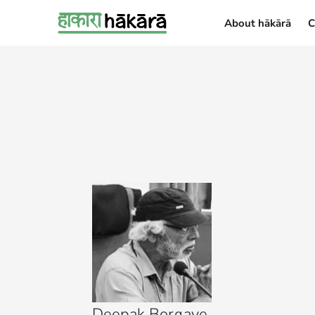
About hākārā
C
About hākārā
Deepak Borgave