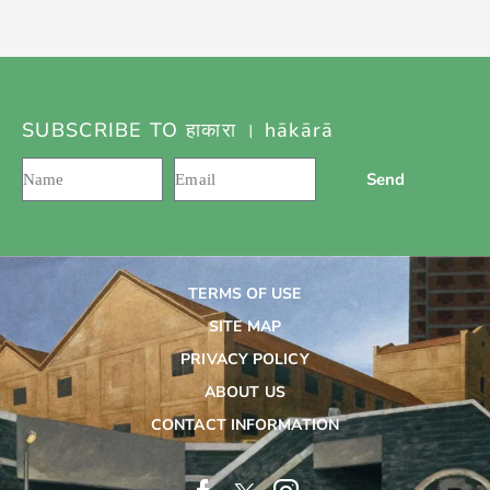
SUBSCRIBE TO हाकारा । hākārā
Send
TERMS OF USE
SITE MAP
PRIVACY POLICY
ABOUT US
CONTACT INFORMATION