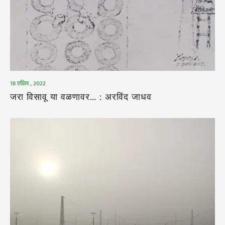
18 एप्रिल , 2022
जरा विसावू या वळणावर… : अरविंद जाधव