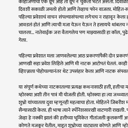
काहीजणांचा एक ग्रूप आहे तो ग्रूप न चुकता भेटत असतो. दिवाळ
दिवशी सकाळी जमलो होतो आणि तेव्हाच फोन वाजला. मोहित-साग
पहिल्या प्रवेशाचं वाचन संपल्यासंपल्या लगेचच न राहावून केला ह
आवडलं होतं आणि त्याची मजा येऊन येऊन ते हसायचे थांबतच न
चालला… नातेवाईक जरा वैतागलेच पण माझ्यासाठी हा कॉल, पुढ
गेला.
पहिल्या प्रवेशात मला जाणवलेल्या आठ प्रकरणांपैकी दोन प्रकरणं 
आणखी सहा प्रवेश लिहिले आणि मी नाटक आटोपतं घेतलं. काही पस
व्हिएन्नाला पोहोचल्यानंतर थेट उपसंहार केला आणि नाटक संपवल
या संपूर्ण कथेच्या नाटकातल्या प्रत्यक्ष कथनासाठी हत्ती, हत्तीचा म
म्होरक्या अशी तीन पात्रं मी योजली होती. म्होरक्या हा त्या जथ्थ्
शुभ्रो यांच्यातला दुवा म्हणूनही महत्वाचा होता. मोहितने जिबरी
सैन्यासाठी केला. ही भाषा त्याने स्पॅनिशसारखी वाटणारी राखली.
जेव्हा हे नक्की झालं की हत्तीच्या भूमिकेत गीतांजली कुलकर्णी असे
कोणते मजकूर येतील, माहूत शुभ्रोच्या वाट्याला कोणते आणि म्हो