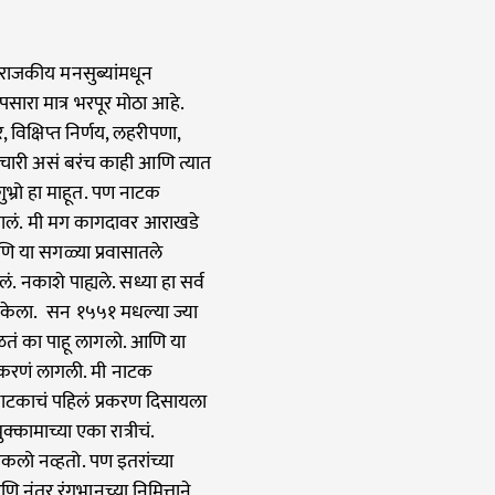
 राजकीय मनसुब्यांमधून
पसारा मात्र भरपूर मोठा आहे.
विक्षिप्त निर्णय, लहरीपणा,
मचारी असं बरंच काही आणि त्यात
शुभ्रो हा माहूत. पण नाटक
 झालं. मी मग कागदावर आराखडे
ि या सगळ्या प्रवासातले
ं. नकाशे पाह्यले. सध्या हा सर्व
 केला. सन १५५१ मधल्या ज्या
िळतं का पाहू लागलो. आणि या
रकरणं लागली. मी नाटक
ाटकाचं पहिलं प्रकरण दिसायला
्कामाच्या एका रात्रीचं.
कलो नव्हतो. पण इतरांच्या
 नंतर रंगभानच्या निमित्ताने