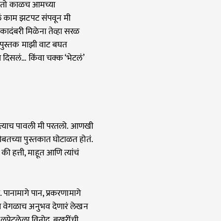
पण तो काळच आमच्या
लं काम झटपट संपवून मी
कादंबरी मिळेना तेव्हा सरळ
ते पुस्तक माझी वाट बघत
 दिसलं… किंवा चक्क ‘भेटलं’
त त्याच पावली मी परतलो. आणखी
ोबतच्या पुस्तकात घोटाळत होतं.
ी हत्ती, माहूत आणि त्यांचं
 पानामागे पान, प्रकरणामागे
ण वेगळाच अनुभव देणारं लेखन
त लपेटलेला विनोद, बखरींची