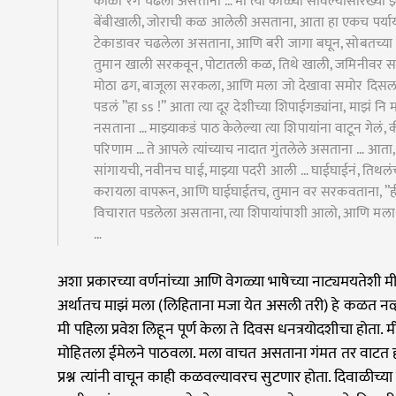
काळा रंग चढला असताना … मी त्या काळ्या सावल्यांसारख्या झाड
बेंबीखाली, जोराची कळ आलेली असताना, आता हा एकच पर्याय
टेकाडावर चढलेला असताना, आणि बरी जागा बघून, सोबतच्या 
तुमान खाली सरकवून, पोटातली कळ, तिथे खाली, जमिनीवर स
मोठा ढग, बाजूला सरकला, आणि मला जो देखावा समोर दिसला, त
पडलं ”हा ss !” आता त्या दूर देशीच्या शिपाईगड्यांना, माझं नि
नसताना … माझ्याकडं पाठ केलेल्या त्या शिपायांना वाटून गेलं
परिणाम … ते आपले त्यांच्याच नादात गुंतलेले असताना … आता, 
सांगायची, नवीनच घाई, माझ्या पदरी आली … घाईघाईनं, तिथल
करायला वापरून, आणि घाईघाईतच, तुमान वर सरकवताना, ”
विचारात पडलेला असताना, त्या शिपायांपाशी आलो, आणि मला जे 
…
अशा प्रकारच्या वर्णनांच्या आणि वेगळ्या भाषेच्या नाट्यमयतेशी मी 
अर्थातच माझं मला (लिहिताना मजा येत असली तरी) हे कळत नव्ह
मी पहिला प्रवेश लिहून पूर्ण केला ते दिवस धनत्रयोदशीचा होता. म
मोहितला ईमेलने पाठवला. मला वाचत असताना गंमत तर वाटत हो
प्रश्न त्यांनी वाचून काही कळवल्यावरच सुटणार होता. दिवाळीच्य