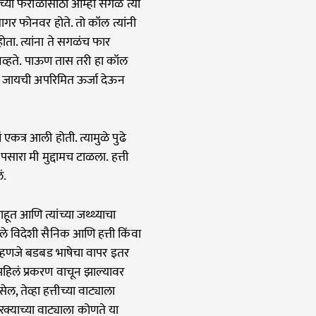
ीच्या फराळासाठी आम्ही सगळे त्या
र फोनवर होते. तो कॉल त्यांनी
ोता. त्यांना ते सगळंच फार
व्हते. पाऊण तास तरी हा कॉल
े जायची अपरिमित ऊर्जा देऊन
एकत्र आली होती. त्यामुळे पुढे
ारा मी मुद्दामच टाळला. हत्ती
ं.
ाहूत आणि त्यांच्या जथ्थ्याचा
यातले विदेशी सैनिक आणि हत्ती किंवा
श म्हणजे बडबड भाषेचा वापर इतर
 पहिलं प्रकरण वाचून झाल्यावर
ल, तेव्हा हत्तीच्या वाट्याला
रक्याच्या वाट्याला कोणते या