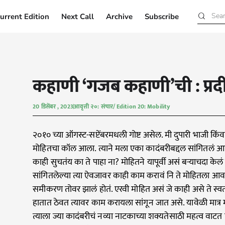
urrent Edition
Next Call
Archive
Subscribe
Current Edition
Next Call
Archive
Subscribe
कहाणी ‘गजब कहाणी’ची : प्रदीप
20 डिसेंबर , 2023
आवृत्ती २०: संचार/ Edition 20: Mobility
२०१० च्या ऑगस्ट-सप्टेंबरमधली गोष्ट असेल. मी दुपारी भाजी क
मोहितचा कॉल आला. त्याने मला एका कादंबरीबद्दल सांगितलं आ
काही सुचतंय का ते पाहा ना? मोहितने यापूर्वी असं बऱ्याचदा केलं ह
सांगितलेल्या त्या ऐवजावर काही काम करावं नि ते मोहितला आ
समीकरण तोवर झालं होतं. एरवी मोहित असं जे काही असे ते स्व
हातात ठेवत त्यावर काम करायला सांगून जात असे. यावेळी मात्र मो
त्याला ज्या कादंबरीचं नव्या नाटकाच्या शक्यतेसाठी महत्व वाट