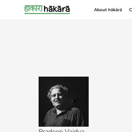
About hākārā
C
About hākārā
Pradeep Vaidya