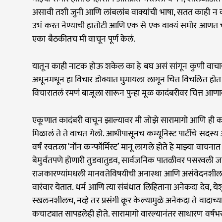
असावी तशी जुनी आणि लांबलांब वाक्यांची भाषा, सतत काही न का
उभं करत नेण्याची हातोटी आणि एक से एक वाक्यं समोर आणत
एका बैठकीतच मी वाचून पूर्ण केलं.
यातून काही नाटक होऊ शकेल का हे बघ असं सांगून कुणी वाचा
अधूनमधून हा विचार डोक्यात घुमायला लागून चित्त विचलित होत 
विचारातलं रमणं बाजूला सारून पुन्हा मूळ कादंबरीवर चित्त आणा
एकूणात कादंबरी वाचून झाल्यावर मी जोझे सारामागो आणि ही कादं
मिळालं ते ते वाचत गेलो. आधीपासूनच कम्यूनिस्ट पार्टीचे सदस्
वर्षं स्वतःला ‘नॉन कन्फॉर्मिस्ट’ मानू लागले होते हे माझ्या वाचन
बेमुर्वतपणे होणारी तुडवातुडव, सार्वजनिक पातळीवर पसरवली जा
राजकारण्यांमधली मानवतेविषयीची अनास्था आणि असंवेदनशीलता हे
वारंवार येतात. धर्म आणि त्या संबंधात लिहिताना अनेकदा देव, येशू 
स्खलनशीलच, नव्हे तर प्रसंगी क्रूर केल्यामुळे अनेकदा ते वादाच
कचाट्यात सापडलेही होते. सारामागो वारल्यानंतर साधारण वर्षभर