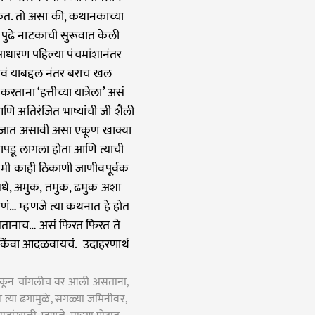
केत. तो असा की, कथानकाच्या
 पुढे नाटकाची सुरूवात केली
साधारण पहिल्या पंचमांशानंतर
वं याबद्दल नंतर बराच खल
ना ‘हत्तीच्या यात्रेला’ असं
आणि अतिरंजित भाष्यांची जी शैली
ी जात असावी असा एकूण खाक्या
ापडू लागला होता आणि त्याची
ो मी काही ठिकाणी जाणीवपूर्वक
मधे, अमुक, तमुक, ढमुक अशा
गणं… म्हणजे त्या कथनात हे होत
तानाच… असं फिरत फिरत ते
चं किंवा आदळवायचं. उदाहरणार्थ
र सरकून चांगलीच वर आली असताना,
त्या ढगामुळे, सगळ्या जमिनीवर,