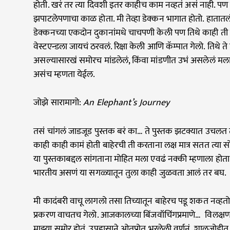
होती. खरं तर त्या दिवशी इतर काहीच काम नव्हतं असं नाही. 
झपाटलेपणाचा काळ होता. मी तेव्हा डेक्कन भागात होतो. हातात
डेक्कनच्या एकदोन दुकानांमधे चाचपणी केली पण तिथे काही ती 
वेस्टएन्डला जायचं ठरवलं. रिक्षा केली आणि कॅम्पात गेलो. तिथे 
असल्यासारखं समोरच मांडलेलं, किंवा मांडणीत उभं असलेलं मला
असंच म्हणता येईल.
जोझे सारामागो:
An Elephant’s Journey
तसं चांगलं जाडजूड पुस्तक बरं का… ते पुस्तक झटक्यात उचल
काही काही कामं होती बाहेरची ती करताना लक्ष मात्र सतत त्या स
या पुस्तकाबद्दल सांगताना मोहित मला एवढं नक्की म्हणाला होता क
भारतीय असणं या सगळ्यातून तुला काही जुळवता आलं तर बघ.
मी कादंबरी वाचू लागलो तसा तिच्यातून बाहेरच पडू शकत नव्हतो.
प्रकरण वाचतच गेलो. आजकालच्या बिंजवॉचिंगप्रमाणे… विलक्ष
माझ्या समोर होतं. उपहासाने ओतप्रोत भरलेली वर्णनं, शालजोडी