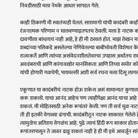
निवडीसाठी मला नेमके आधार सापडत गेले.
काही ठिकाणी मी स्वातंत्र्यही घेतलं. सारामागो यांची कादंबरी का
रंजनात्मक परिणाम न घालवण्याइतपतच ठेवली. मला हे नाटक क
दावणीला बांधायचं नाही आहे, हे ही मी ठरवलं होतं. माझं लेख
शब्दांच्या पलिकडे असलेल्या नेणिवेतल्या बाबींभोवती विशेषतः केंद
राज्यकर्ते आणि त्यांच्या असंवेदनशीलतेवरचा उपहास अर्थातच राख
अवडंबराची आणि कांगावखोर मानसिकता आणि तिच्या समोर कोमल
यांची होणारी गळचेपी, पायमल्ली अशी सर्व रचना मला दिसू ला
एकूणात या कादंबरीचं नाटक होऊ शकेल असं सामान्यतः कुणाला 
करू शकलो. याचा आनंद आहेच पण त्याहीपेक्षा आनंद याचा आहे क
शकलं. मी मोहितसाठी अनेक रूपांतरं केली. पण ती सर्व मूळ नाट
ती ही इतकी वेगळ्या ढंगाची. कादंबरीतून नाटक साकारत गेलेले ह
त्यामुळेच अतिशय वेगळंच आहे. पुढे त्याचं हिंदी रूप साकार होता
रूपांतरापासून ते जास्त ढळू शकलं नाही हे ही मी इथे आवर्जून सा