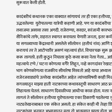
सुरूवात केली होती.
कादंबरीचं कथानक एका वाक्यात सांगायचं तर ही एका हत्तीच्या,
उद्भवलेल्या युरोपातल्या यात्रेची कहाणी आहे. पण या कादंबरीचा 
लवाजमा असावा तसा अगदी. राजेराण्या, सरदार, सरंजामी कारभार, 
सैनिकांचे ताफे, शहरात स्वागत करायला येणारी जनता, इतर कर्
या सगळ्याच्या केंद्रस्थानी असलेले सॉलोमन (हत्तीचं नांव) आणि 
करायचं तर ते आटोपशीर असणं महत्वाचं होतं. विचारचक्र सुरू
करू लागलो. हत्ती कुठून निघाला कुठे कसा कसा नेला गेला… आण
महत्वाचे टप्पे / घटना कोणत्या वगैरे लिहून, नव्हे कागदांवर रेखाटल
भाग कोणकोणत्या राजकीय सीमारेषा मिरवतो आहे याचा अभ्यास
राजेरजवाड्यांचे उल्लेख कादंबरीत आहेत त्यांच्याविषयी काही म
सगळ्यातून माझ्या हाती नाटकाच्या कथावस्तूची साधारण आठ प्
लिहायला घेतलं. साधारण दिवाळीच्या आधीचा काळ होता. मला न
लागलं ते सॉलोमन हत्तीच्या युरोपातल्या एका ठिकाणी पडलेल्या मुक
नाट्यलेखनाबाबत एक संकेत असतो. हा संकेत काही मी तेव्हा शि
नाटकांच्या अनाहूत अभ्यासातून मला तो आत्मसात झाला होता आणि