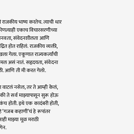
ही राजकीय भाष्य करतेच. त्याची धार
ोणत्याही एकाच विचारसरणीच्या
न मानवता, संवेदनशीलता आणि
्रित होत राहिलं. राजकीय व्यक्ती,
ला गेला. एकूणात राज्यकर्त्यांची
 असं नातं. सहृदयता, संवेदना
गली. आणि ती मी करत गेलो.
वाटलं नसेल, तर ते आम्ही केलं,
ी ते सर्व माझ्यापासून सुरू होऊ
कंच होती. इथे एक कादंबरी होती,
े ‘गजब कहाणी’चं हे रूपांतर
नाही माझ्या मूळ मराठी
ंगेन.