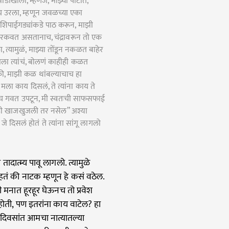
ांखाली, म्हणजे, माझ्या पोटात,
 उरला, म्हणून जवळच्या एका
शिपाईगड्यांकडे पाठ करून, माझी
रकवत असतानाच, चंद्रावरून तो एक
्यामुळं, माझ्या तोंडून नकळत बाहेर
 मला त्यांचं, बोलणं काहीही कळत
, की, माझी कळ थांबल्याचाच हा
मला काय दिसलं, ते त्यांना काय ते
ंच गवत उपटून, मी स्वतःची साफसफाई
ही खाजखुजली तर नसेल” अश्या
दिसलं होतं ते त्यांना सांगू लागलो
तादात्म्य पावू लागलो. त्यामुळे
तं की नाटक म्हणून हे कसं वठेल.
ी मनात हूरहूर घेऊनच तो प्रवेश
ती, पण इतरांना काय वाटेल? हा
ा दिवसांत आमचा नात्यातल्या