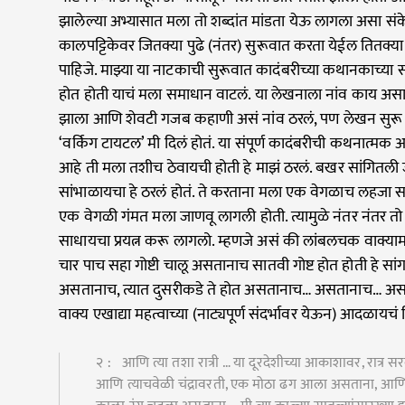
झालेल्या अभ्यासात मला तो शब्दांत मांडता येऊ लागला असा सं
कालपट्टिकेवर जितक्या पुढे (नंतर) सुरूवात करता येईल तितक्या
पाहिजे. माझ्या या नाटकाची सुरूवात कादंबरीच्या कथानकाच्या 
होत होती याचं मला समाधान वाटलं. या लेखनाला नांव काय असा
झाला आणि शेवटी गजब कहाणी असं नांव ठरलं, पण लेखन सुरू करता
‘वर्किग टायटल’ मी दिलं होतं. या संपूर्ण कादंबरीची कथनात्मक 
आहे ती मला तशीच ठेवायची होती हे माझं ठरलं. बखर सांगितल
सांभाळायचा हे ठरलं होतं. ते करताना मला एक वेगळाच लहजा स
एक वेगळी गंमत मला जाणवू लागली होती. त्यामुळे नंतर नंतर त
साधायचा प्रयत्न करू लागलो. म्हणजे असं की लांबलचक वाक्या
चार पाच सहा गोष्टी चालू असतानाच सातवी गोष्ट होत होती हे सां
असतानाच, त्यात दुसरीकडे ते होत असतानाच… असतानाच… अस
वाक्य एखाद्या महत्वाच्या (नाट्यपूर्ण संदर्भावर येऊन) आदळाय
२ : आणि त्या तशा रात्री … या दूरदेशीच्या आकाशावर, रात्
आणि त्याचवेळी चंद्रावरती, एक मोठा ढग आला असताना, आणि 