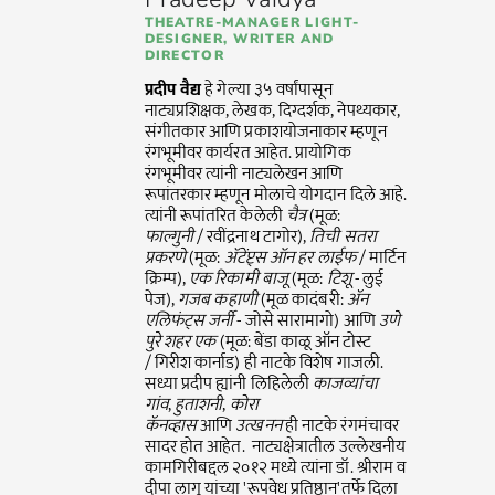
THEATRE-MANAGER LIGHT-
DESIGNER, WRITER AND
DIRECTOR
प्रदीप वैद्य
हे गेल्या ३५ वर्षांपासून
नाट्यप्रशिक्षक, लेखक, दिग्दर्शक, नेपथ्यकार,
संगीतकार आणि प्रकाशयोजनाकार म्हणून
रंगभूमीवर कार्यरत आहेत. प्रायोगिक
रंगभूमीवर त्यांनी नाट्यलेखन आणि
रूपांतरकार म्हणून मोलाचे योगदान दिले आहे.
त्यांनी रूपांतरित केलेली
चैत्र
(मूळ:
फाल्गुनी
/
रवींद्रनाथ टागोर),
तिची सतरा
प्रकरणे
(मूळ:
ॲटेंप्ट्स ऑन हर लाईफ
​/
मार्टिन
क्रिम्प),
एक रिकामी बाजू
(मूळ:
टिशू
- लुई
पेज),
गजब कहाणी
(मूळ कादंबरी:
अ‍ॅन
एलिफंट्स जर्नी
- जोसे सारामागो) आणि
उणे
पुरे शहर एक
(मूळ: बेंडा काळू ऑन टोस्ट
/
गिरीश कार्नाड) ही नाटके विशेष गाजली.
सध्या
प्रदीप ह्यांनी
लिहिलेली
काजव्यांचा
गांव
,
हुताशनी
,
कोरा
कॅनव्हास
आणि
उत्खनन
ही नाटके रंगमंचावर
सादर होत आहेत. नाट्यक्षेत्रातील उल्लेखनीय
कामगिरीबद्दल २०१२ मध्ये त्यांना डॉ. श्रीराम व
दीपा लागू यांच्या
​'
रूपवेध प्रतिष्ठान
​'
तर्फे दिला