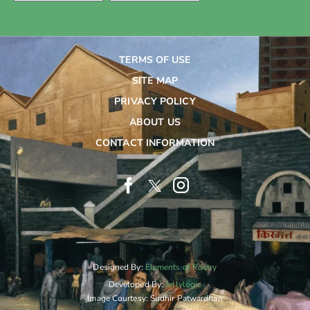
TERMS OF USE
SITE MAP
PRIVACY POLICY
ABOUT US
CONTACT INFORMATION
Designed By:
Elements of Poetry
Developed By:
Jellylogic
Image Courtesy: Sudhir Patwardhan