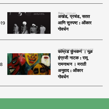
निबंध / ESSAY
अखंड, प्रचंड, सतत
019
आणि सुस्पष्ट : ओंकार
गोवर्धन
सादरीकरण/ PERFORMANCE
कॉम्रेड कुंभकर्ण । मूळ
इंग्रजी नाटक : रामू
18
रामनाथन । मराठी
अनुवाद : ओंकार
गोवर्धन