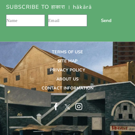
SUBSCRIBE TO हाकारा । hākārā
Send
TERMS OF USE
SITE MAP
PRIVACY POLICY
ABOUT US
CONTACT INFORMATION