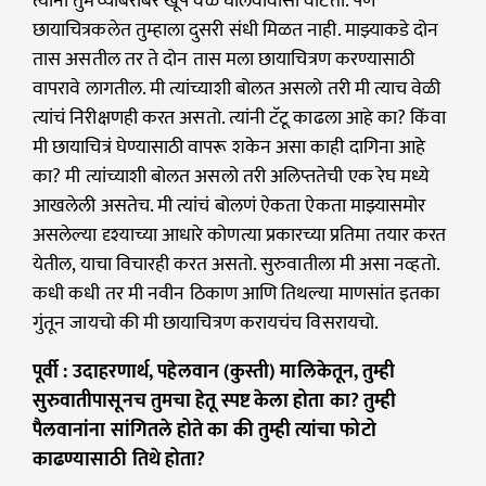
त्यांना तुमच्याबरोबर खूप वेळ घालवावासा वाटतो. पण
छायाचित्रकलेत तुम्हाला दुसरी संधी मिळत नाही. माझ्याकडे दोन
तास असतील तर ते दोन तास मला छायाचित्रण करण्यासाठी
वापरावे लागतील. मी त्यांच्याशी बोलत असलो तरी मी त्याच वेळी
त्यांचं निरीक्षणही करत असतो. त्यांनी टॅटू काढला आहे का? किंवा
मी छायाचित्रं घेण्यासाठी वापरू शकेन असा काही दागिना आहे
का? मी त्यांच्याशी बोलत असलो तरी अलिप्ततेची एक रेघ मध्ये
आखलेली असतेच. मी त्यांचं बोलणं ऐकता ऐकता माझ्यासमोर
असलेल्या दृश्याच्या आधारे कोणत्या प्रकारच्या प्रतिमा तयार करत
येतील, याचा विचारही करत असतो. सुरुवातीला मी असा नव्हतो.
कधी कधी तर मी नवीन ठिकाण आणि तिथल्या माणसांत इतका
गुंतून जायचो की मी छायाचित्रण करायचंच विसरायचो.
पूर्वी : उदाहरणार्थ, पहेलवान (कुस्ती) मालिकेतून, तुम्ही
सुरुवातीपासूनच तुमचा हेतू स्पष्ट केला होता का? तुम्ही
पैलवानांना सांगितले होते का की तुम्ही त्यांचा फोटो
काढण्यासाठी तिथे होता?