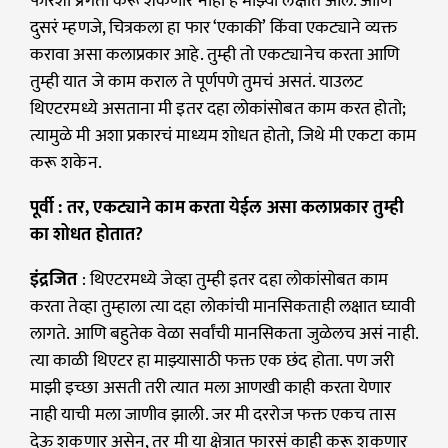
फारशी प्रगती करू शकणार नाही हे माझ्या लक्षात आलं. आणि
दुसरं म्हणजे, चित्रकला हा फार ‘एकाकी’ किंवा एकट्याने व्यक्त
करावा असा कलाप्रकार आहे. तुम्ही तो एकट्यानेच करता आणि
तुम्ही यात जे काम कराल ते पूर्णपणे तुमचं असतं. याउलट
थिएटरमध्ये असताना मी इतर दहा लोकांसोबत काम करत होतो;
त्यामुळे मी अशा प्रकारचं माध्यम शोधत होतो, जिथे मी एकटा काम
करू शकेन.
पूर्वी : तर, एकट्याने काम करता येईल असा कलाप्रकार तुम्ही
का शोधत होतात?
इंद्रजित
: थिएटरमध्ये जेव्हा तुम्ही इतर दहा लोकांसोबत काम
करता तेव्हा तुम्हाला त्या दहा लोकांची मानसिकताही लक्षात घ्यावी
लागते. आणि बहुतेक वेळा सर्वांची मानसिकता जुळेलच असं नाही.
त्या काळी थिएटर हा माझ्यासाठी फक्त एक छंद होता. पण जरी
माझी इच्छा असती तरी त्यात मला आणखी काही करता येणार
नाही याची मला जाणीव झाली. जर मी दररोज फक्त एकच तास
देऊ शकणार असेन, तर मी या क्षेत्रात फारसं काही करू शकणार