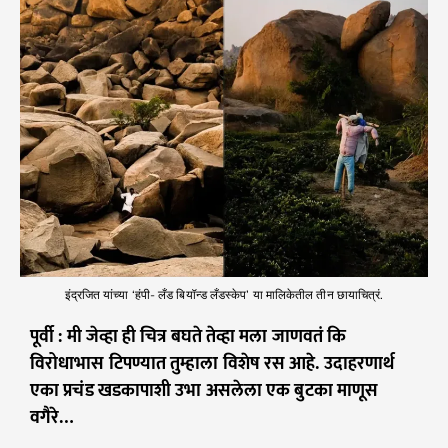
इंद्रजित यांच्या ‘हंपी- लँड बियॉन्ड लँडस्केप’ या मालिकेतील तीन छायाचित्रं.
पूर्वी : मी जेव्हा ही चित्र बघते तेव्हा मला जाणवतं कि
विरोधाभास टिपण्यात तुम्हाला विशेष रस आहे. उदाहरणार्थ
एका प्रचंड खडकापाशी उभा असलेला एक बुटका माणूस
वगैरे…