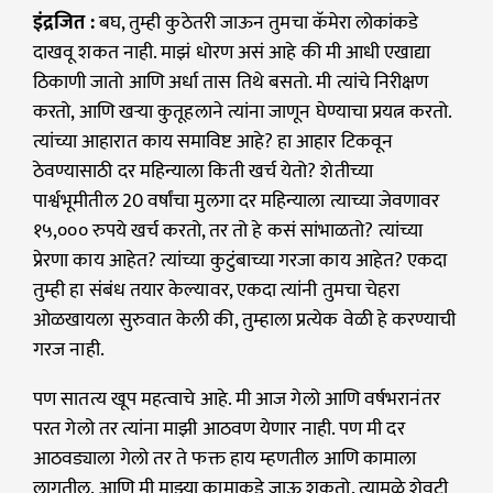
इंद्रजित :
बघ, तुम्ही कुठेतरी जाऊन तुमचा कॅमेरा लोकांकडे
दाखवू शकत नाही. माझं धोरण असं आहे की मी आधी एखाद्या
ठिकाणी जातो आणि अर्धा तास तिथे बसतो. मी त्यांचे निरीक्षण
करतो, आणि खऱ्या कुतूहलाने त्यांना जाणून घेण्याचा प्रयत्न करतो.
त्यांच्या आहारात काय समाविष्ट आहे? हा आहार टिकवून
ठेवण्यासाठी दर महिन्याला किती खर्च येतो? शेतीच्या
पार्श्वभूमीतील 20 वर्षांचा मुलगा दर महिन्याला त्याच्या जेवणावर
१५,००० रुपये खर्च करतो, तर तो हे कसं सांभाळतो? त्यांच्या
प्रेरणा काय आहेत? त्यांच्या कुटुंबाच्या गरजा काय आहेत? एकदा
तुम्ही हा संबंध तयार केल्यावर, एकदा त्यांनी तुमचा चेहरा
ओळखायला सुरुवात केली की, तुम्हाला प्रत्येक वेळी हे करण्याची
गरज नाही.
पण सातत्य खूप महत्वाचे आहे. मी आज गेलो आणि वर्षभरानंतर
परत गेलो तर त्यांना माझी आठवण येणार नाही. पण मी दर
आठवड्याला गेलो तर ते फक्त हाय म्हणतील आणि कामाला
लागतील. आणि मी माझ्या कामाकडे जाऊ शकतो. त्यामुळे शेवटी