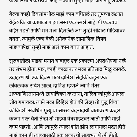
कला निर्माण करायची आहे – ज्यात तुम्ही ‘माझे’ जग पाहू शकाल.
गेल्या काही दिवसांमधील माझं काम बघितलं तर तुमच्या लक्षात
येईल कि या कामाला माझा असा एक स्पर्श आहे. मी एकटाच
बाहेर पडतो आणि मग मला दिसलेलं जग तुम्ही सोशल मीडियावर
बघता. त्यामुळे एका वेळी अनेकानेक सामाजिक विषय
मांडण्यापेक्षा तुम्ही माझं असं काम बघत आहात.
सुरुवातीला माझ्या मनात याबद्दल एक प्रकारचा अपराधीपणा नव्हे
तर संभ्रम होता. मात्र, काही काळानंतर मला प्रतिसाद मिळू लागले.
उदाहरणार्थ, एक दिवस मला दानिश सिद्दीकीकडून एक
लांबलचक संदेश आला. दानिश म्हणजे ज्याने नंतर
अफगाणिस्तानमध्ये छायाचित्रण करताना, तालिबान्यांमुळे आपला
जीव गमावला. त्याने मला लिहिलं होतं की जेंव्हा तो युद्ध किंवा
कोविडशी संबंधित मृत्यू या सारखं वेदनादायी वातावरण कव्हर
करून परत येतो तेव्हा तो माझ्या वेबसाइटवर जातो आणि माझं
काम पाहतो.. आणि त्यामुळे त्याला शांत झोप लागायला मदत होते.
माझं काम ही त्याच्यासाठी एक प्रकारची साह्यभूत थेरपी होती.