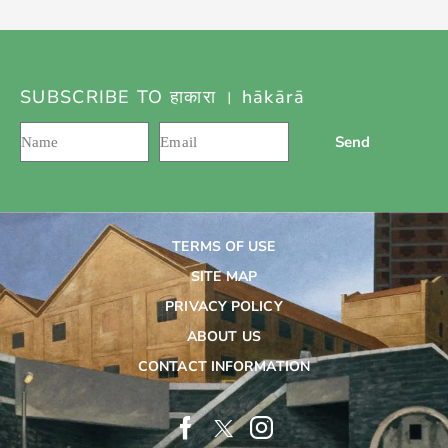
SUBSCRIBE TO हाकारा । hākārā
Send
TERMS OF USE
SITE MAP
PRIVACY POLICY
ABOUT US
CONTACT INFORMATION