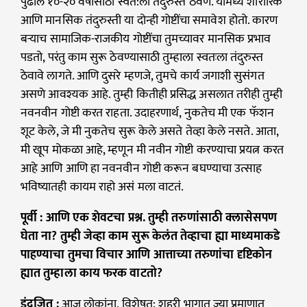
पुढील १०-२० वर्षांसाठी स्वत:ला तंदुरुस्त ठेवणे. यामध्ये शारीरिक
आणि मानसिक तंदुरुस्ती या दोन्ही गोष्टींचा समावेश होतो. कारण
बऱ्याच सामाजिक-राजकीय गोष्टींचा तुमच्यावर मानसिक प्रभाव
पडतो, परंतु काम सुरू ठेवण्यासाठी तुम्हाला स्वतःला तंदुरुस्त
ठेवावे लागते. आणि दुसरे म्हणजे, तुमचे कार्य जगाशी सुसंगत
असणे आवश्यक आहे. तुम्ही कितीही प्रसिद्ध असलात तरीही तुम्ही
नवनवीन गोष्टी करत राहता. उदाहरणार्थ, नुकतेच मी एक फॅशन
शूट केले, जे मी नुकतेच सुरू केले असते तेव्हा केले नसते. आता,
मी खूप मोकळा आहे, म्हणून मी नवीन गोष्टी करण्याचा प्रयत्न करत
आहे आणि आणि हा नवनवीन गोष्टी करून बघण्याचा उत्साह
भविष्यातही कायम राहो असं मला वाटतं.
पूर्वी : आणि एक शेवटचा प्रश्न. तुम्ही तरुणांसाठी क्लासेसपण
घेता ना? तुम्ही जेव्हा काम सुरू केलंत तेव्हाचा ह्या माध्यमाकडे
पाहण्याचा तुमचा विचार आणि आत्ताच्या तरुणांचा दृष्टिकोन
ह्यात तुम्हाला काय फरक वाटतो?
इंद्रजित :
आज लोकांना, विशेषत: शहरी भागात ज्या प्रमाणात