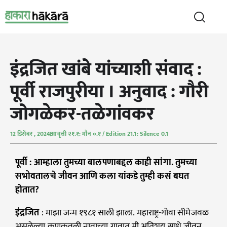
इंद्रजित खांबे यांच्याशी संवाद :
पूर्वी राजपुरीया । अनुवाद : गौरी
जोगळेकर-तळेगांवकर
12 डिसेंबर , 2024
आवृत्ती २१.१: मौन ०.१ / Edition 21.1: Silence 0.1
पूर्वी : आम्हाला तुमच्या बालपणाबद्दल काही सांगा. तुमच्या
सभोवतालचे जीवन आणि कला यांकडे तुम्ही कसं बघत
होतात?
इंद्रजित
: माझा जन्म १९८१ साली झाला. महाराष्ट्र-गोवा सीमेजवळ
असलेल्या कणकवली नावाच्या गावात मी अतिशय साधे जीवन