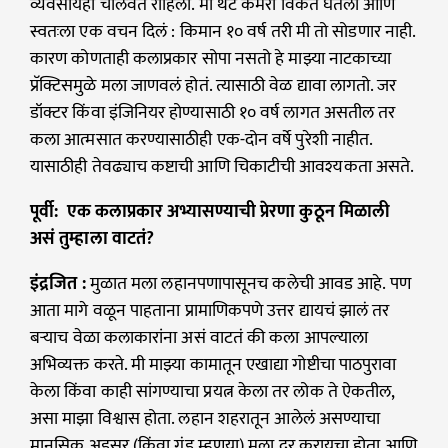
व्यवसायही चालवत राहिलो. मी थेट कॅमेरा विकत घेतला आणि
स्वतःला एक वचन दिलं : किमान १० वर्ष तरी मी तो सोडणार नाही.
कारण कोणताही कलाप्रकार सोपा नसतो हे माझ्या नाटकाच्या
प्रॅक्टिसमुळे मला जाणवलं होतं. त्यासाठी वेळ द्यावा लागतो. जर
डॉक्टर किंवा इंजिनियर होण्यासाठी १० वर्ष लागत असतील तर
कला आत्मसात करण्यासाठीही एक-दोन वर्षे पुरेशी नाहीत.
यासाठीही तेवढ्याच कष्टाची आणि चिकाटीची आवश्यकता असते.
पूर्वी: एक कलाप्रकार अभ्यासण्याची प्रेरणा कुठून मिळाली
असं तुम्हाला वाटतं?
इंद्रजित :
मुळात मला लहानपणापासूनच कलेची आवड आहे. पण
आता मागे वळून पाहताना प्रामाणिकपणे उत्तर द्यायचं झालं तर
बऱ्याच वेळा कलाकारांना असं वाटतं की कला आपल्याला
अभिव्यक्त करते. मी माझ्या कामातून एखाद्या गोष्टीचा पाठपुरावा
केला किंवा काही सांगण्याचा प्रयत्न केला तर लोक ते ऐकतील,
असा माझा विश्वास होता. लहान शहरातून आलेलं असण्याचा
मानसिक अडसर (किंवा गंड म्हणूया) मला दूर करायचा होता आणि