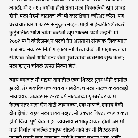
जगलो. मी १०-१५ वर्षांचा होतो तेव्हा मला चित्रकलेची खूप आवड
होती. मला नेहमी वाटायचं की मी कलाक्षेत्रात करिअर करेन, पण
घरचं वातावरण फारसं अनुकूल नव्हतं. माझे आई-वडील शेतकरी
कुटुंबातील आणि त्यांना कलेची खूप ओळख अशी नव्हती. मी
२००१ मध्ये कॉलेजमधून पदवी घेत असताना संगणक शिकण्यात
मला अचानक रस निर्माण झाला आणि त्या वेळी मी माझा स्वतःचा
संगणक विक्री आणि इतर सेवा पुरवण्याचा व्यवसाय सुरू केला;
मला ह्यातून चांगलं उत्पन्न मिळत होतं.
त्याच काळात मी माझ्या गावातील एका थिएटर ग्रुपमध्येही सामील
झालो. संगणकविषयक व्यवसायाबरोबरच मला नाटक करायलाही
आवडायचं. जवळपास ८-१० वर्ष नाटकाच्या ग्रुपबरोबर काम
केल्यानंतर मला दोन गोष्टी जाणवल्या. एक म्हणजे, एकाच वेळी
दोन क्षेत्रांत राहणं मला शक्य नव्हतं. मी एकतर थिएटर करू शकत
होतो किंवा पूर्ण वेळ माझा व्यवसाय सांभाळू शकत होतो. जर मी
माझं निवांत चाललेलं आयुष्य सोडलं नाही तर मी थिएटरमध्ये