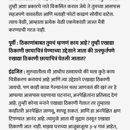
तुम्ही अशा प्रकारचे नाते विकसित कराल जेथे ते तुमच्या आसपास
सहजपणे वावरतील आणि मलाही फोटो काढणं सोयीचं वाटेल.
त्याच वेळी, आम्हाला प्रत्येक वेळी एकमेकांशी जास्त मैत्री
करण्याची गरज नाही.
पूर्वी : ठिकाणांबाबत तुमचं म्हणणं काय आहे? तुम्ही एखाद्या
ठिकाणी छायाचित्रं घेण्याच्या उद्देशाने जाता की उत्स्फूर्तपणे
एखाद्या ठिकाणी छायाचित्रं घेतली जातात?
इंद्रजित
:
सुरुवातीला मी आधीच ठरवायचो की मला कुठे काय
चित्रीकरण करायचं आहे आणि त्या उद्देशाने एखाद्या ठिकाणी
जायचो. पण काही काळ गेल्यानंतर मला जाणवलं की खरं तर हे
आपल्या आसपास घडणाऱ्या घटनांना, अनपेक्षितांना प्रतिसाद देणं
आहे. तुम्ही कोर्‍या मनाने एखाद्या ठिकाणी गेलात तर तुम्हाला
काहीतरी अनपेक्षित जाणवू, सापडू शकतं. आणि हा अनपेक्षित क्षण
टिपण्यात आनंद आहे. त्यामुळे आता मी मुद्दाम ठरवून एखाद्या
ठिकाणी जात नाही. माझ्या घराच्या आजूबाजूला ३-४ गावं आहेत,