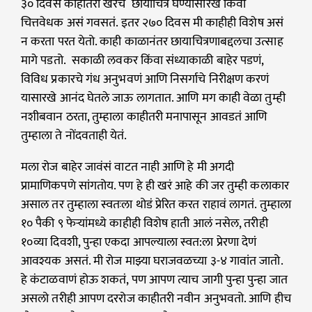
३० दिवस काहीतरी खरंच छायाचित्रं घेण्यासारखं किंवा
चित्तवेधक असं गवसतं. इतर २७० दिवस मी काहीही विशेष असं
न करता परत येतो. काही काळानंतर छायाचित्रणाबद्दलचा उत्साह
मागे पडतो. सकाळी लवकर किंवा संध्याकाळी बाहेर पडणं,
विविध प्रकारचे गंध अनुभवणं आणि निसर्गाचे निरीक्षण करणं
यासारखे आनंद घेतले जाऊ लागतात. आणि मग काही वेळा तुम्ही
नशीबवान ठरता, तुम्हाला काहीतरी मनापासून आवडतं आणि
तुम्हाला ते नोंदवताही येतं.
मला रोज बाहेर जावंसं वाटत नाही आणि हे मी अगदी
प्रामाणिकपणे सांगतोय. पण हे ही खरं आहे की जर तुम्ही कलाकार
असाल तर तुम्हाला स्वतःला थोडं प्रेरित करत राहावं लागतं. तुम्हाला
१० पैकी ९ फेऱ्यांमध्ये काहीही विशेष हाती आलं नसेल, तरीही
१०व्या दिवशी, पुन्हा एकदा आपल्याला स्वत:ला प्रेरणा देणं
आवश्यक असतं. मी रोज माझ्या घराजवळच्या ३-४ गावांत जातो.
हे कंटाळवाणं होऊ शकतं, पण आपण त्याच जागी पुन्हा पुन्हा जात
असलो तरीही आपण दररोज काहीतरी नवीन अनुभवतो. आणि हीच