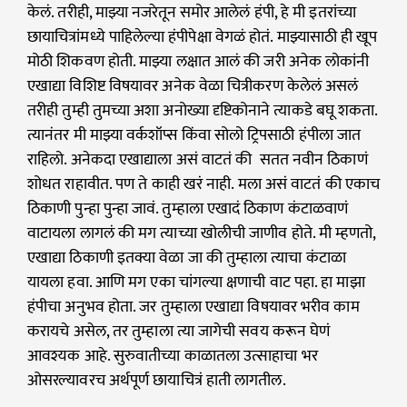
केलं. तरीही, माझ्या नजरेतून समोर आलेलं हंपी, हे मी इतरांच्या
छायाचित्रांमध्ये पाहिलेल्या हंपीपेक्षा वेगळं होतं. माझ्यासाठी ही खूप
मोठी शिकवण होती. माझ्या लक्षात आलं की जरी अनेक लोकांनी
एखाद्या विशिष्ट विषयावर अनेक वेळा चित्रीकरण केलेलं असलं
तरीही तुम्ही तुमच्या अशा अनोख्या दृष्टिकोनाने त्याकडे बघू शकता.
त्यानंतर मी माझ्या वर्कशॉप्स किंवा सोलो ट्रिपसाठी हंपीला जात
राहिलो. अनेकदा एखाद्याला असं वाटतं की सतत नवीन ठिकाणं
शोधत राहावीत. पण ते काही खरं नाही. मला असं वाटतं की एकाच
ठिकाणी पुन्हा पुन्हा जावं. तुम्हाला एखादं ठिकाण कंटाळवाणं
वाटायला लागलं की मग त्याच्या खोलीची जाणीव होते. मी म्हणतो,
एखाद्या ठिकाणी इतक्या वेळा जा की तुम्हाला त्याचा कंटाळा
यायला हवा. आणि मग एका चांगल्या क्षणाची वाट पहा. हा माझा
हंपीचा अनुभव होता. जर तुम्हाला एखाद्या विषयावर भरीव काम
करायचे असेल, तर तुम्हाला त्या जागेची सवय करून घेणं
आवश्यक आहे. सुरुवातीच्या काळातला उत्साहाचा भर
ओसरल्यावरच अर्थपूर्ण छायाचित्रं हाती लागतील.