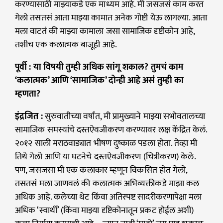
करण्यासाठी माझ्याकडे एक माध्यम आहे. मी जसजसं काम करत
गेलो तसतसं आता माझ्या कामात अनेक गोष्टी येऊ लागल्या. आता
मला वाटतं की माझ्या कामाला जसा सामाजिक दृष्टीकोन आहे,
तशीच एक कलात्मक बाजूही आहे.
पूर्वी : या विषयी तुम्ही अधिक सांगू शकाल? तुमचं काम
‘कलात्मक’ आणि ‘सामाजिक’ दोन्ही आहे असं तुम्ही का
म्हणता?
इंद्रजित :
सुरुवातीच्या वर्षांत, मी प्रामुख्याने माझ्या सभोवतालच्या
सामाजिक समस्यांचे दस्तऐवजीकरण करण्यावर लक्ष केंद्रित केलं.
२०१२ साली मराठवाड्यात भीषण दुष्काळ पडला होता. तेव्हा मी
तिथे गेलो आणि या घटनेचे दस्तऐवजीकरण (चित्रीकरण) केले.
पण, जसजसा मी एक कलाकार म्हणून विकसित होत गेलो,
तसतसं मला जाणवलं की कलात्मक अभिव्यक्तीकडे माझा कल
अधिक आहे. कलेच्या थेट किंवा अतिस्पष्ट सादरीकरणापेक्षा मला
अधिक ‘स्वार्थी’ (किंवा माझ्या दृष्टिकोनातून प्रकट होईल अशी)