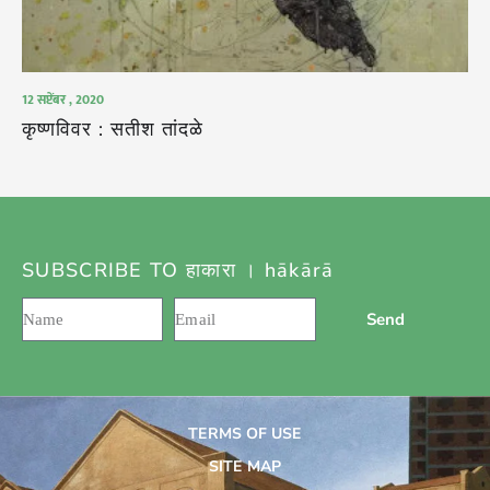
12 सप्टेंबर , 2020
कृष्णविवर : सतीश तांदळे
SUBSCRIBE TO हाकारा । hākārā
Send
TERMS OF USE
SITE MAP