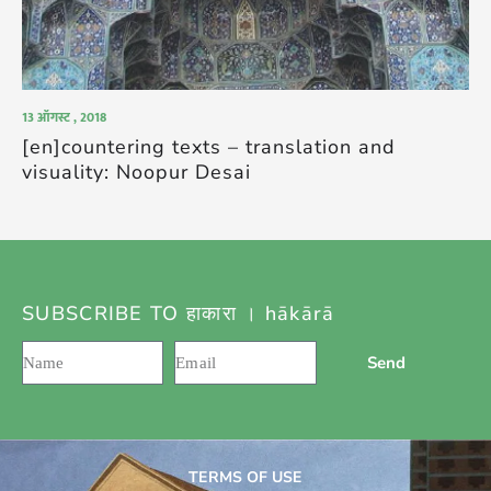
13 ऑगस्ट , 2018
[en]countering texts – translation and
visuality: Noopur Desai
SUBSCRIBE TO हाकारा । hākārā
Send
TERMS OF USE