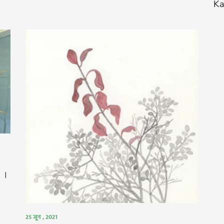
Ka
ई ।
25 जून , 2021