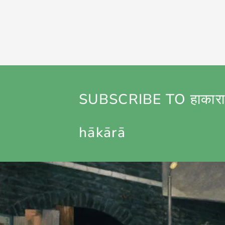
SUBSCRIBE TO हाकारा
hākārā