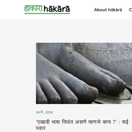
About hākārā
C
About hākārā
24 मे , 2026
‘एखादी भाषा जिवंत असणे म्हणजे काय ?’ : सई
पवार