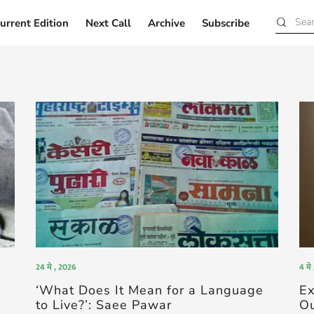
urrent Edition
Next Call
Archive
Subscribe
Current Edition
Next Call
Archive
Subscribe
24 मे , 2026
4 मे
‘What Does It Mean for a Language
Ex
to Live?’: Saee Pawar
Ou