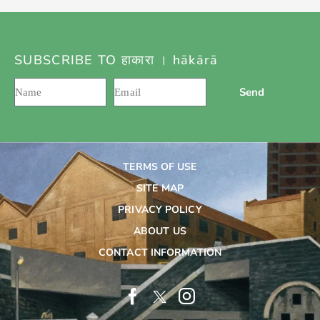
SUBSCRIBE TO हाकारा । hākārā
Send
TERMS OF USE
SITE MAP
PRIVACY POLICY
ABOUT US
CONTACT INFORMATION