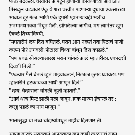
फक्त बदलली. चरवीवर आपटून होणाऱ्या काकणांच्या आवाजात
मिसळून वट्यावर ऐकू येणारा चरवीत पडणाऱ्या दुधाचा एकसारखा
आवाज दूर गेला. आणि एके दुपारी म्हाताऱ्यायही अशीच
अनमानधपक्या निघून गेली. झोपलेल्या जागीच. मग त्यानंतर खूप
ऐकलं तिच्याविषयी.
“म्हातारीनं लय दिस बघितलं. घरात आन नव्हतं तवा पिठाचं पाणी
करून पोरं जगवली. पोटाला चिंध्या बांधून दिस काढलं.”
“पण एवढं सोसल्यासारखं मरान चांगलं आलं म्हातारीला. एकादशी
दिवशी मिली.”
“एकवार पैसं घेतलं व्हुतं माझ्याकडनं, निलाला लुगडं घ्यायला. पण
म्हातारीनं हटकायच्या आधी आणून दिलं.”
” व्हय! येव्हाराला चांगली व्हुती म्हातारी.”
“आवं धाच मिन्ट झाली मला जावून. हाक मारुन ईचारलं तर ;
करडु पडलं का नाय म्हणून.”
आत्तासुद्धा या गच्च चांदण्यांमधून नाहीच दिसणार ती.
आपण बारकं असल्यानं आपल्याला खूप काही कळायचं राहून