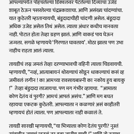
आपल्यापर्यंत पोहचलेल्या डिक्वलवर पेटलेल्या दिव्याचा उजेड
शाबूत ठेऊन पसरलेल्या चंद्रप्रकाशाचा. आणि असंख्य चांदण्यांचा.
यात कुठेतरी म्हाताऱ्यायची, बंडूदादाचीही चांदणी असेल. बंडूदादा
अधिक उजेड असेल तिथं असेल. त्याला अंधार कधीच मानवला
नाही. पोटात होता तेव्हा ग्रहण झालं. आणि वाकडं पाय घेऊन
जन्मला. सगळे म्हणायचे ‘गिरणात घावलाय’. मोठा झाला पण उभा
नाहीच राहता आलं त्याला.
तायडीचं लग्न जमलं तेव्हा दरण्याभावची वहिनी त्याला चिडवायची.
म्हणायची, “नव्हं, आत्याबायनं थोरल्याचं सोडून धाकल्याचं कसं व्ह
जमीवलं लगीन ! का आमच्या रावसायबास्नी का नकोय हुय बायकु
!” तेव्हा बंडुदादा लाजायचा. पण मग गंभीर व्हायचा. “आमाला
कोण देतंय वं पुरगी? आमचं आपलं असंच.” आणि मग बघत
रहायचा एकटक कुठेतरी. आपल्याला न कळणारं असं काहीतरी
म्हणायचं होतं त्याला. पण आपल्याला नाही कळालं ते.
तायडी सारखी म्हणायची, “या भित्र्याला कोण देतंय पुरगी? नुस्तं