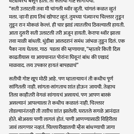
वट्यावरच बसून होती. ती सतीची गोष्ट सांगायची.
“सती उलाटली तवा मी चांगली थ्वॉर व्हुती. चांगलं कळत व्हुतं
मला. न्हानी हाय तिथं खोपाट व्हुतं. तुमच्या पंज्यानच चिल्लार तुडून
तुडून रान मोकळं केल्तं. ही चार झाडं त्यातलीच ठिवल्याली हायती.
आता दुसरी सती उलाटली तरी अजून हायती. केरापा थ्वॉर झाला
तवा माळी बांधली. धुंडीबा आलदरानं समंध जांभळ तुडून दिलं. एक
पैका नाय घेतला. गाठ पडला की म्हणायचा, “म्हातारे किती दिस
काढतीयास या आयचानात पोरांना घिवून! बांध की एखादं
माळवाद. लय उपकार हायतं बापड्याचं”
सतीची गोष्ट खूप मोठी आहे. पण म्हाताऱ्यायनं ती कधीच पूर्ण
सांगितली नाही. सांगता-सांगताच शांत होऊन जायची. तेव्हाच
तिला काहीतरी वेगळं सांगायचं असायचं. पण आपण बारकं
असल्यानं आपल्याला ते कधीच कळालं नाही. चिल्लार
तोडल्यानंतरही ती तशीच शांत झालेली. घरातले सगळे आनंदात
होते. बोअरला पाणी लागलं होतं. पाणी आणण्यासाठी विहिरीला
जावं लागणार नव्हतं. चिल्लारीखालची म्हैस बांधण्याची जागा