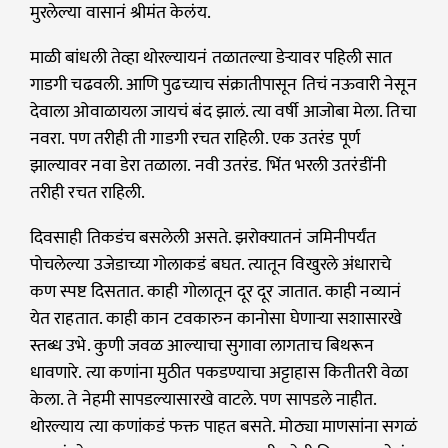
मुरलेल्या वासानं श्रीमंत केलंय.
माळी बांधली तेव्हा थोरल्यायनं तळातल्या डेऱ्यावर पहिली सात
गाडगी चढवली. आणि पुढच्याच संक्रातीपासून तिचं नऊवारी नेसून
देवाला ओवाळायला जायचं बंद झालं. त्या वर्षी आजोबा मेला. तिचा
नवरा. पण तरीही ती गाडगी रचत राहिली. एक उतरंड पूर्ण
झाल्यावर नवा डेरा तळाला. नवी उतरंड. भिंत भरली उतरंडींनी
तरीही रचत राहिली.
दिवसाही तिकडंच बसलेली असते. झरोक्यातनं जमिनीपर्यंत
पोचलेल्या उजेडाच्या गोलाकडं बघत. त्यातून विखुरले अंधाराचे
कण स्पष्ट दिसतात. काही गोलातून दूर दूर जातात. काही नव्यानं
येत राहतात. काही कान टवकारुन कानोसा घेणाऱ्या सशासारखे
स्तब्ध उभे. कुणी जवळ आल्याचा सुगावा लागताच बिथरून
धावणारे. त्या कणांना मुठीत पकडण्याचा अट्टाहास कितीतरी वेळा
केला. ते नेहमी सापडल्यासारखे वाटले. पण सापडले नाहीत.
थोरल्याय त्या कणांकडं फक्त पाहत बसते. मोठ्या माणसांना सगळं