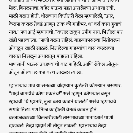
सांदाडीत जायचं म्हटलं तर हवा जातीय याची !” आणि तो तसाच
मेला. बिनलग्नाचा. बाहेर पाऊस पडत असलेल्या अंधाऱ्या रात्री.
माळी गळत होती. थोरल्याय कितीतरी वेळा म्हणालेली, “आरं,
केरापा कराल तेवढं आणून टाक की गाडीभर. धा वर्स काय हुयाचं
नाय.” पण आई म्हणायची, “कराल टाकून उपीग नाय. भितीला पार
खंडी पडल्यात्या.” पाणी गळत राहिलं. गाडग्यापसल्या भिंतीवरून
ओघळून खाली साठलं. भिजलेल्या गाडग्यांचा वास करलाच्या
वासात मिसळून अंधारातून पाझरत राहिला.
माणसांनी पाऊस उघडण्याची वाट पाहिली. आणि रॉकेल ओतून-
ओतून ओल्या लाकडावरच जाळला त्याला.
म्हाताऱ्याय मात्र या सगळ्या चांदण्यात कुठंतरी कोपऱ्यात असणार.
“माझं बापडीचं कोण एकतंय!” असं म्हणून कोपऱ्यात बसून
रहायची. ‘ये म्हातारे, तुला काय कळतं यातलं!’ असंच म्हणायचे
सगळे तिला. पण तिला काहीतरी वेगळं कळत होतं.
वट्याजवळच्या चिल्लारीखाली तासगावच्या पानाड्यानं पाणी
दाखवलं. तेव्हा दादानं ती तोडून टाकली. म्हाताऱ्याय तेव्हा