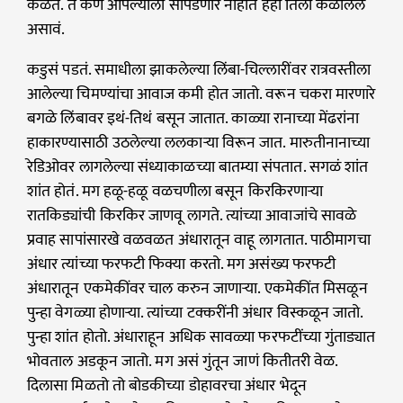
कळतं. ते कण आपल्याला सापडणार नाहीत हेही तिला कळालेलं
असावं.
कडुसं पडतं. समाधीला झाकलेल्या लिंबा-चिल्लारींवर रात्रवस्तीला
आलेल्या चिमण्यांचा आवाज कमी होत जातो. वरून चकरा मारणारे
बगळे लिंबावर इथं-तिथं बसून जातात. काळ्या रानाच्या मेंढरांना
हाकारण्यासाठी उठलेल्या ललकाऱ्या विरून जात. मारुतीनानाच्या
रेडिओवर लागलेल्या संध्याकाळच्या बातम्या संपतात. सगळं शांत
शांत होतं. मग हळू-हळू वळचणीला बसून किरकिरणाऱ्या
रातकिड्यांची किरकिर जाणवू लागते. त्यांच्या आवाजांचे सावळे
प्रवाह सापांसारखे वळवळत अंधारातून वाहू लागतात. पाठीमागचा
अंधार त्यांच्या फरफटी फिक्या करतो. मग असंख्य फरफटी
अंधारातून एकमेकींवर चाल करुन जाणाऱ्या. एकमेकींत मिसळून
पुन्हा वेगळ्या होणाऱ्या. त्यांच्या टक्करींनी अंधार विस्कळून जातो.
पुन्हा शांत होतो. अंधाराहून अधिक सावळ्या फरफटींच्या गुंताड्यात
भोवताल अडकून जातो. मग असं गुंतून जाणं कितीतरी वेळ.
दिलासा मिळतो तो बोडकीच्या डोहावरचा अंधार भेदून