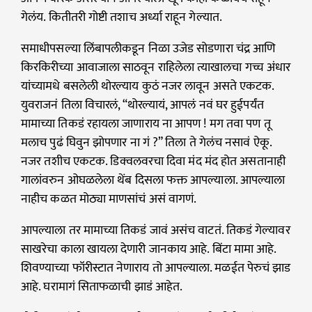
गेलंय. कितीतरी गोष्टी तशाच अर्ध्या राहून गेल्यात.
समाधीपसल्या लिंबापलीकडून निळा उजेड सोडणारा चंद्र आणि
किरकिरीच्या आवाजाला साठवून राहिलेला त्याखालचा गच्च अंधार
यांच्यामधे बसलेली थोरल्याय कुठं नजर लावून असते एकटक.
युवराजनं तिला विचारलं, “थोरल्यायं, आपलं नवं घर हुईपर्यंत
मामाच्या तिकडं रहायला जाणाराय ना आपण ! मग तवा पण तू
मलाच पुढं घिवुन झोपणार ना गं ?” तिला ते गेलंच नसावं ऐकू.
नजर तशीच एकटक. डिक्वलवरचा दिवा मंद मंद होत असतानाही
गालांवरुन ओघळलेला थेंब दिसला फक्त आपल्याला. आपल्याला
नाहीच कळत मोठ्या माणसांचं असं वागणं.
आपल्याला तर मामाच्या तिकडं जावं असंच वाटतं. तिकडं गेल्यावर
साखरेचा काला खायला देणारी जानकाय आहे. बिंटा मामा आहे.
शिवण्याच्या फॉरीस्टात नेणाराय तो आपल्याला. मळईत पेरुचं झाड
आहे. घरामागं सिताफळाची झाडं आहेत.