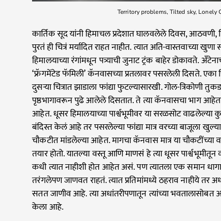
Territory problems, Tilted sky, Lonely 
कार्तिक सूद यांनी हिमाचल प्रदेशात घालवलेले दिवस, आठवणी, 
पुरतं ही चित्रं मर्यादित राहत नाहीत. त्यात अति-वास्तवाच्या 
हिमालयाच्या रंगांमधून पत्र्याची जुनाट ट्रंक बाहेर डोकावते. अँटेना
‘फ्रॅगमेंटेड फॅमिली’ कॅनवासच्या प्रतलावर पसरलेली दिसते. एक
दुसऱ्या चित्रात झाडाला फांद्या फुटल्यासारखी. गोल-त्रिकोणी तु
पृष्ठभागावरून पुढे आलेले दिसतात. ते त्या कॅनवासचा भाग आह
आहेत. धूसर हिमालयाच्या पार्श्वभूमीवर या सरळसोट वाढलेल्या कु
बंदिस्त केलं आहे तर पसरलेल्या फांद्या मात्र वरच्या बाजूला खु
चौकटीत मांडलेल्या आहेत. मागचा कॅनवास मात्र या चौकटींच्
तयार होतो. यातल्या वस्तू आणि माणसं हे त्या धूसर पार्श्वभूमी
कधी त्यात नाहीशी होत आहेत असं. पण त्यातला एक समान धागा म
तरंगलेपण जाणवत राहतं. त्यात प्रतिमांमध्ये ठहराव नाहीये तर 
सतत जाणीव आहे. त्या अधांतरीपणातून त्यांच्या भवतालासोबत 
केला आहे.