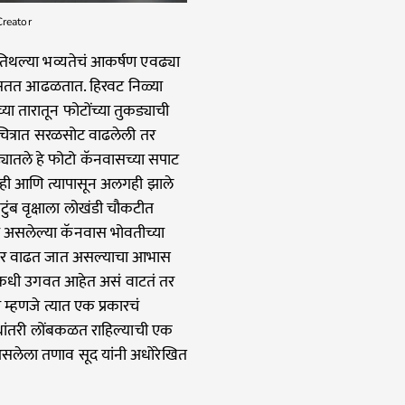
Creator
तिथल्या भव्यतेचं आकर्षण एवढ्या
खुणा सतत आढळतात. हिरवट निळ्या
च्या तारातून फोटोंच्या तुकड्याची
ा चित्रात सरळसोट वाढलेली तर
कड्यातले हे फोटो कॅनवासच्या सपाट
ेतही आणि त्यापासून अलगही झाले
टुंब वृक्षाला लोखंडी चौकटीत
ल्या असलेल्या कॅनवास भोवतीच्या
या वर वाढत जात असल्याचा आभास
तून कधी उगवत आहेत असं वाटतं तर
्हणजे त्यात एक प्रकारचं
अधांतरी लोंबकळत राहिल्याची एक
असलेला तणाव सूद यांनी अधोरेखित