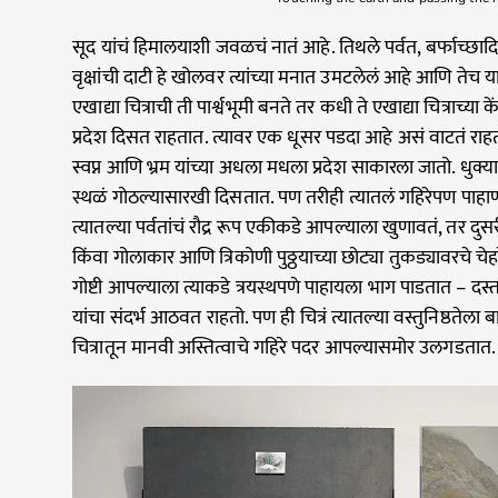
सूद यांचं हिमालयाशी जवळचं नातं आहे. तिथले पर्वत, बर्फाच्छादित
वृक्षांची दाटी हे खोलवर त्यांच्या मनात उमटलेलं आहे आणि तेच या
एखाद्या चित्राची ती पार्श्वभूमी बनते तर कधी ते एखाद्या चित्राच्या 
प्रदेश दिसत राहतात. त्यावर एक धूसर पडदा आहे असं वाटतं राहत
स्वप्न आणि भ्रम यांच्या अधला मधला प्रदेश साकारला जातो. धुक्या
स्थळं गोठल्यासारखी दिसतात. पण तरीही त्यातलं गहिरेपण पाहाणाऱ्
त्यातल्या पर्वतांचं रौद्र रूप एकीकडे आपल्याला खुणावतं, तर द
किंवा गोलाकार आणि त्रिकोणी पुठ्ठयाच्या छोट्या तुकड्यावरचे
गोष्टी आपल्याला त्याकडे त्रयस्थपणे पाहायला भाग पाडतात – द
यांचा संदर्भ आठवत राहतो. पण ही चित्रं त्यातल्या वस्तुनिष्ठतेला
चित्रातून मानवी अस्तित्वाचे गहिरे पदर आपल्यासमोर उलगडतात