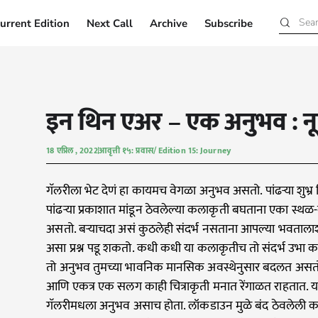
urrent Edition
Next Call
Archive
Subscribe
Current Edition
Next Call
Archive
Subscribe
इन थिन एअर – एक अनुभव : नूप
18 एप्रिल , 2022
आवृत्ती १५: प्रवास/ Edition 15: Journey
गॅलरीला भेट देणं हा कायमच वेगळा अनुभव असतो. पांढऱ्या शुभ
पांढऱ्या प्रकाशात मांडून ठेवलेल्या कलाकृती बघताना एका स
असतो. बऱ्याचदा असं कुठलेही संदर्भ नसताना आपल्या भवताला
असा प्रश्न पडू शकतो. कधी कधी या कलाकृतीच तो संदर्भ उभा 
तो अनुभव तुमच्या भावनिक मानसिक अवस्थेनुसार बदलत असतो.
आणि एकत्र एक सलग काही चित्राकृती मनात रेंगाळत राहतात. या
गॅलरीमधला अनुभव असाच होता. लॉकडाउन मुळे बंद ठेवलेली कला