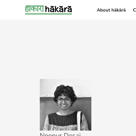
About hākārā
C
About hākārā
Noopur Desai