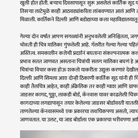
खुली होत होती. बऱ्याच दिवसापासून सुरू असलेलं कार्तिक सूद या च
तिसऱ्या लाटेमुळे काही आठवड्यांकरिता लांबवण्यात आलं आणि त्
मिळाली. कार्तिकने दिल्ली आणि बडोद्याच्या कला महाविद्यालयातू
गेल्या दोन वर्षात आपण सगळ्यांनी अनुभवलेली अनिश्चितता, ज
भोवती ही चित्र मालिका गुंफलेली आहे. गॅलरीत गेल्या गेल्या पहिली
अस्तित्व. समकालीन कलेची प्रदर्शनं बघताना संकल्पनात्मक कला
प्रभाव सतत जाणवत असताना चित्रांची सलग मालिका बघणं हे
चित्रांचा विचार कसा होऊ शकतो याकरीता उद्युक्त करणारं देखील 
दिल्ली आणि सिमला अशा दोन्ही ठिकाणी कार्तिक सूद यांनी ही चि
काही तैलचित्र आहेत, काही ॲक्रेलिक तर काही ग्वाश आणि ग्राफाइ
जाडसर कागद, पुठ्ठा, लाकडी बोर्ड, कॅनवास यावर काढलेली चित्रमा
कागदाच्या लगद्यापासून तयार केलेल्या जाडसर बोर्डावरती यातली
ताणलेल्या कॅनवासमध्ये एक प्रकारचा लवचिकपणा असतो, त्याच्
जाणवतात. या उलट, या जाड बोर्डाला एक प्रकारचा भरीवपणा आ