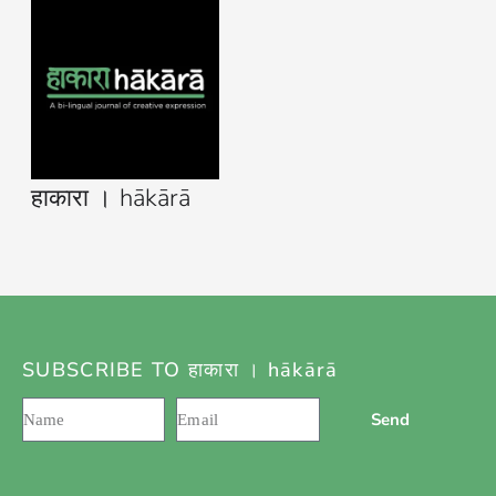
हाकारा । hākārā
SUBSCRIBE TO हाकारा । hākārā
Send