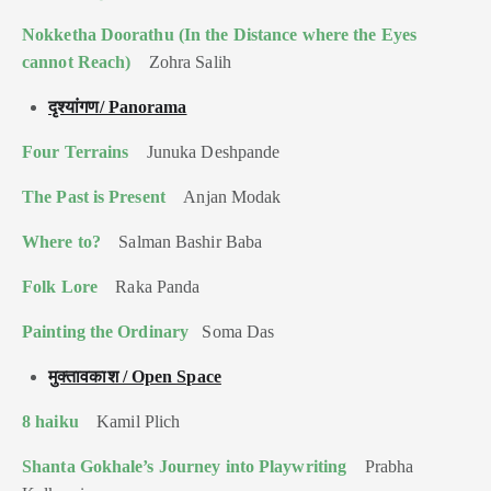
Nokketha Doorathu (In the Distance where the Eyes
cannot Reach)
Zohra Salih
दृश्यांगण/ Panorama
Four Terrains
Junuka Deshpande
The Past is Present
Anjan Modak
Where to?
Salman Bashir Baba
Folk Lore
Raka Panda
Painting the Ordinary
Soma Das
मुक्तावकाश / Open Space
8 haiku
Kamil Plich
Shanta Gokhale’s Journey into Playwriting
Prabha