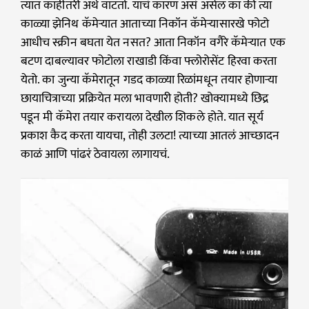
त्यात काहीतरी अर्थ वाटतो. याचं कारण असं असेल का की त्या
काळ्या झेनिथ कॅमेऱ्यात आताच्या निकॉन कॅमेऱ्यासारखे फोटो
आधीच स्क्रीन बघता येत नसत? आता निकॉन वगैरे कॅमेऱ्यात एक
बटण दाबल्यावर फोटोला राखाडी किंवा फ्लोरोसेंट हिरवा करता
येतो. का जुन्या कॅमेरातून गडद काळ्या रिळांमधून तयार होणाऱ्या
छायाचित्राच्या प्रक्रियेत मला भावणारी होती? खोक्यामध्ये छिद्र
पडून मी कॅमेरा तयार करायला देखील शिकले होते. यात सूर्य
प्रकाश कैद करता यायचा, तोही उलटा! त्याच्या आतलं आच्छादन
काळं आणि पांढरं ठेवायला लागायचं.