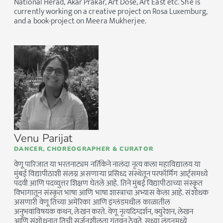
National Herad, Akar Prakar, Art Dose, Art East etc. She is
currently working on a creative project on Rosa Luxemburg,
and a book-project on Meera Mukherjee.
Venu Parijat
DANCER, CHOREOGRAPHER & CURATOR
वेणू पारिजात या भरतनाट्यम नर्तिकेने नालंदा नृत्य कला महाविद्यालय या
मुंबई विद्यापीठाशी संलग्न असणाऱ्या प्रसिध्द संस्थेतून परफॉर्मिंग आर्ट्समध्ये
पदवी आणि पदव्युत्तर शिक्षण घेतले आहे. तिने मुंबई विद्यापीठाच्या संस्कृत
विभागातून संस्कृत भाषा आणि भाषा शास्त्राचा अभ्यास केला आहे. संशोधक
असणारी वेणू तिच्या अमेरिका आणि इंग्लंडमधील काळातील
अनुभवांविषयक कथन, लेखन करते. वेणू नृत्यदिग्दर्शन, क्युरेशन, लेखन
आणि संशोधनात तिची सर्जनशीलता गुंतवून ठेवते. सध्या लंडनमध्ये