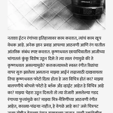
नताशा ईटन रंगांच्या इतिहासावर काम करतात, त्यांचं काम खूप
वेधक आहे. अनेक ज्ञान प्रवाह आपल्या आठवणी आणि रंग यातील
आंतरिक संबंध स्पष्ट करतात. कृष्णधवल छायाचित्रातील आजीच्या
भांगातलं कुंकू विशेष उठून दिसे ते त्या लाल रंगामुळे की ते
कृष्णधवल असल्यामुळे? कलकत्यामध्ये स्वस्त रंगीत रिळांचा
वापर सुरु झालेला असताना माझ्या आईनं लग्नासाठी दाखवायला
तिचा कृष्णधवल फोटो दिला होता हे जरा विचित्र होतं का? माझ्या
बालपणीचे बरेचसे फोटो हे ब्लॅक ॲंड व्हाईट आहेत हे विचित्र आहे
का? माझ्या चेहरा उठून दिसतो तो त्या शेजारी असलेल्या गडद
रंगाच्या फुलांमुळे का? माझ्या मित्र-मैत्रिणींच्या आठवणी रंगीत
आहेत, काळ्या-पांढऱ्या नाहीत, हे वेगळे आहे का? जसे चित्रपट