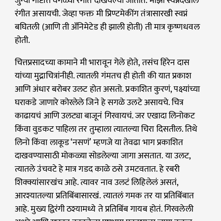
जुन्या गोष्टीत वेगळ्या रंगात दाखवल्या जातात. माझी स्वप्नंदेखील
रंगीत असायची. जेव्हा फक्त मी प्रिण्टमेकींग तंत्रासारखी स्वप्नं
बघितली (आणि ती ॲनिमेटेड ही झाली होती) ती मात्र कृष्णधवल
होती.
चित्तप्रसादच्या कामाने मी भारावून गेले होते, तसंच हिरेन दास
यांच्या मुद्राचित्रांनीही. त्यातली गंमतच ही होती की यात प्रकाश
आणि अंधार बरोबर उलट होत असतो. प्रकाशित कुरणं, पक्ष्यांच्या
घराकडे जाणारे कोरलेले जिने हे सगळे उलटे असायचे. चित्र
काढायचं आणि उलट्या बाजूनं गिरवायचं. जर एखादा लिनोकट
किंवा वुडकट पाहिला तर तुम्हाला त्यातल्या चिरा दिसतील. तिथे
लिनो किंवा लाकूड ‘नसणं’ म्हणजे या तेवढा भाग प्रकाशित
दाखवण्यासाठी मोकळ्या सोडलेल्या जागा असतात. या उलट,
त्यातले उंचवटे हे मात्र गडद काळे ठसे उमटवतात. हे रबरी
शिक्क्यांसारखंच आहे. त्यावर नाव उलटं लिहिलेलं असतं,
आरश्यातल्या प्रतिबिंबासारखं. त्यातलं गमक तर या प्रतिबिंबात
आहे. मुख्य द्विरंगी ठश्यामध्ये ते प्रतिबिंब गायब होतं. गिरवलेली