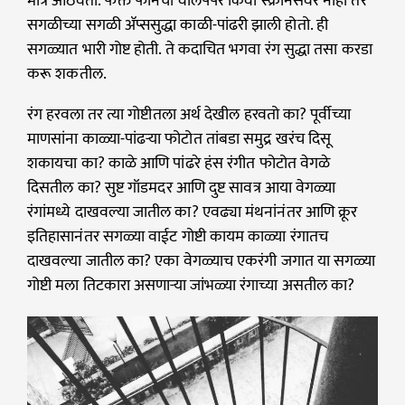
मात्र आठवतो. फक्त फोनचा वॉलपेपर किंवा स्क्रीनसेवर नाही तर
सगळीच्या सगळी ॲप्ससुद्धा काळी-पांढरी झाली होतो. ही
सगळ्यात भारी गोष्ट होती. ते कदाचित भगवा रंग सुद्धा तसा करडा
करू शकतील.
रंग हरवला तर त्या गोष्टीतला अर्थ देखील हरवतो का? पूर्वीच्या
माणसांना काळ्या-पांढऱ्या फोटोत तांबडा समुद्र खरंच दिसू
शकायचा का? काळे आणि पांढरे हंस रंगीत फोटोत वेगळे
दिसतील का? सुष्ट गॉडमदर आणि दुष्ट सावत्र आया वेगळ्या
रंगांमध्ये दाखवल्या जातील का? एवढ्या मंथनांनंतर आणि क्रूर
इतिहासानंतर सगळ्या वाईट गोष्टी कायम काळ्या रंगातच
दाखवल्या जातील का? एका वेगळ्याच एकरंगी जगात या सगळ्या
गोष्टी मला तिटकारा असणाऱ्या जांभळ्या रंगाच्या असतील का?