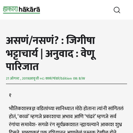
असणं/नसणं? : जिगीषा
भट्टाचार्य | अनुवाद : वेणू
पारिजात
21 ऑगस्ट , 2019
आवृत्ती ०८: काळं/पांढरं/Edition 08: B/W
१
भौतिकशास्त्रज्ञ वडिलांच्या सानिध्यात मोठे होताना त्यांनी सांगितलं
होतं, ‘काळं’ म्हणजे प्रकाशाचा अभाव आणि ‘पांढरं’ म्हणजे सर्व
रंगांचा समावेश- सगळे रंग सूर्यप्रकाशात न्ह्यायल्याने आकाश शुभ्र
दिसते. माझ्याकडं एक रशियातून आणलेलं पुस्तक देखील होते.