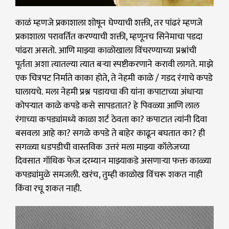
काळं म्हणजे प्रकाशाला शोषून घेण्याची शक्ती, तर पांढरं म्हणजे
प्रकाशाला परावर्तित करण्याची शक्ती, म्हणूनच सिनेमाचा पडदा
पांढरा असतो. आणि माझ्या काळोखाला विंचरण्याच्या प्रश्नांची
पूर्तता अशा त्यातल्या त्यात बऱ्या स्पष्टीकरणाने करावी लागते. माझे
एक चित्रपट निर्माते काका होते, ते नेहमी काळे / गडद रंगाचे कपडे
घालायचे. मला नेहमी प्रश्न पडायचा की यांना कपाटाच्या अंधाऱ्या
कोपऱ्यात काळे कपडे कसे सापडतात? हे पिवळ्या आणि लाल
रंगाच्या कपड्यांमध्ये काळा शर्ट ठेवता का? कपाटात त्यांनी दिवा
बसवला आहे का? सगळे कपडे ते बाहेर काढून बघतात का? ही
सगळ्या धडपडीची वास्तविक उत्तरं मला माझ्या कॉलेजच्या
दिवसात गॉथिक फेज दरम्यान माझ्याकडे असणाऱ्या फक्त काळ्या
कपड्यांमुळे समजली. खरंच, तुम्ही काळोख विंचरू शकत नाही
किंवा रचू शकत नाही.