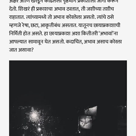
अक्षरे आणि खरडून काढलेला पृष्ठभाग प्रकाशाला जागा करून
देतो. शिखरं ही प्रकाशचा अभाव ठरतात, ती जशीच्या तशीच
राहातात. त्यांच्यामध्ये तो अभाव कोरलेला असतो. त्यांचे ठसे
म्हणजे रेषा, छटा, आकृतीबंध असतात. यातूनच छायाप्रकाशाची
निर्मिती होत असते. हा छायाप्रकाश अशा कितीतरी ‘अभावां’ना
आपल्यात सामावून घेत असतो. कदाचित, अभाव असाच कोरला
जात असावा?