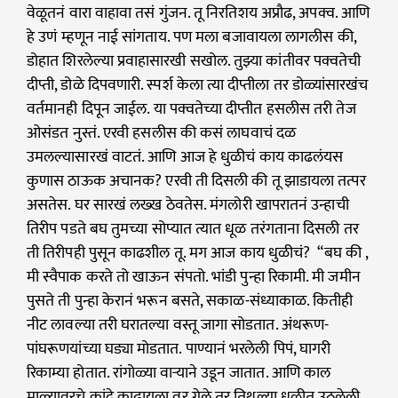
वेळूतनं वारा वाहावा तसं गुंजन. तू निरतिशय अप्रौढ, अपक्व. आणि
हे उणं म्हणून नाई सांगताय. पण मला बजावायला लागलीस की,
डोहात शिरलेल्या प्रवाहासारखी सखोल. तुझ्या कांतीवर पक्वतेची
दीप्ती, डोळे दिपवणारी. स्पर्श केला त्या दीप्तीला तर डोळ्यांसारखंच
वर्तमानही दिपून जाईल. या पक्वतेच्या दीप्तीत हसलीस तरी तेज
ओसंडत नुस्तं. एरवी हसलीस की कसं लाघवाचं दळ
उमलल्यासारखं वाटतं. आणि आज हे धुळीचं काय काढलंयस
कुणास ठाऊक अचानक? एरवी ती दिसली की तू झाडायला तत्पर
असतेस. घर सारखं लख्ख ठेवतेस. मंगलोरी खापरातनं उन्हाची
तिरीप पडते बघ तुमच्या सोप्यात त्यात धूळ तरंगताना दिसली तर
ती तिरीपही पुसून काढशील तू. मग आज काय धुळीचं? “बघ की ,
मी स्वैपाक करते तो खाऊन संपतो. भांडी पुन्हा रिकामी. मी जमीन
पुसते ती पुन्हा केरानं भरून बसते, सकाळ-संध्याकाळ. कितीही
नीट लावल्या तरी घरातल्या वस्तू जागा सोडतात. अंथरूण-
पांघरूणयांच्या घड्या मोडतात. पाण्यानं भरलेली पिपं, घागरी
रिकाम्या होतात. रांगोळ्या वाऱ्याने उडून जातात. आणि काल
माळ्यावरचे कांदे काढायला वर गेले तर तिथल्या धुळीत उठलेली