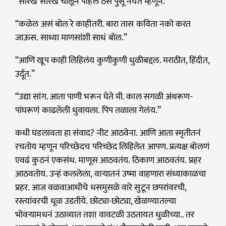
“सारखं सारखं चालून पहिले ठसे पुसू नयेत म्हणून.”
“कळेल असं बोल रे काहीतरी. बारा तास कविता नको करत
जाऊस. साध्या माणसांशी साधं बोल.”
“आणि खूप काही लिहिलंय कुणीकुणी धुळीबद्दल. मराठीत, हिंदीत,
उर्दूत.”
“उद्या सांग. आता पाणी भरून घेते मी. काल सगळी अंथरूण-
पांघरूणं काढलेली धुवायला. पिप तळाला गेलंय.”
कधी घडलावता हा संवाद? नीट आठवेना. आणि आता स्मृतीतनं
रचतोय म्हणून परिच्छेदच परिच्छेद लिहिलेत आपण. प्रत्यक्ष बोलणं
एवढं कुठनं एकसंध. माणूस आठवतंय. ठिकाण आठवतंय. प्रहर
आठवतोय. उन्हं कललेला, वाऱ्यातनं उष्मा वाहणारा संध्याकाळचा
प्रहर. आज वळवाआधीचे धसमुसळे वारे सुटून छपरांवरची,
रस्त्यांवरची धूळ उडतीये. छोट्या-छोट्या, खेळण्यातल्या
भोवऱ्यामधनं उठाव्यात तशा वावटळी उठतायत धुळीच्या.. तर