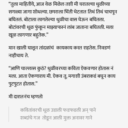
“तुला माहितीये, आज वेळ मिळेल तशी मी घरातल्या धुळीच्या
सगळ्या जागा शोधल्या. छपराला भिंती भेटतात तिथं तिथं चाचपून
बघितलं. बोटाला लागलेल्या धुळीचा वास घेऊन बघितला.
बोटांवरची धूळ फुंकून माझ्यापास्नं लांब जाताना बघितली. मला
खूळ लागणार बहुतेक.”
मान खाली घालून तांदळांचं कायकाय करत राहतेस. निवडणं
नाहीचाय ते.
“आणि चाल्लास कुठं? धुळीवरच्या कविता ऐकवणार होतास नं
मला. आता ऐकणाराय मी. ऐकव तू. मगाशी उंबराकडं बघून काय
पुटपुटत होतास.”
मी दारातनंच म्हणतो
कवितांवरची धूळ उडाली फडफडली अन् पाने
शब्दांचे गज तोडून आली मुक्त अनावर गाने