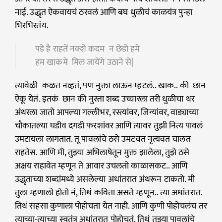
नाई. उद्धृत ऐकवायचं ठरवलं आणि बघ धुळीचं काळयंत्र पुन्हा
भिरभिरतंय.
पडे है राहतें नक्शे कदम न छेडो हमे
हम खाकमे मिल जायेंगे उठाने से|
त्यावेळी कळत नव्हतं, पण नुक्ता लाऊन म्हटलं.. खाक.. की छान
ऐकू येतं. इतकं छान की नुस्ता शब्द उच्चारला तरी धुळीचा थर
अंथरला जातो आपल्या गल्लीभर, रस्त्यांवर, जिन्यांवर, वाड्याच्या
चौकातल्या घडीव दगडी फरशांवर आणि त्यावर तुझी नित्य पावलं
उमटायला लागतात. तू पावलांचे ठसे उमटवत नृत्यवत चालत
राहतेस. आणि मी, तुझ्या अभिलाषेतून मुक्त झालेला, तुझे ठसे
अक्षय राहावेत म्हणून ते आवार उचलतो काळासकट.. आणि
उद्धृताच्या शब्दांमध्ये असलेल्या अधांतरात अंथरून टाकतो. मी
तुला म्हणालो होतो नं, तिथं कविता असते म्हणून.. त्या अधांतरात.
तिथं सहसा कुणाला पोहोचता येत नाही. आणि कुणी पोहोचलंच तर
त्याच्या-त्याच्या स्वतंत्र अधांतरात पोहोचतं. तिथं तुझ्या पावलांचे