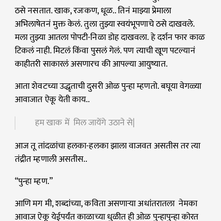
ठसे नसतात. खाक, रजःकण, धूळ.. तिनं माझ्या प्रेमाला
अभिलाषेतनं मुक्त केलं. तुला तुझ्या स्वयंभूपणाचे ठसे दाखवले.
मला तुझ्या आतला पोपटी-निळा डोह दाखवला. हे दर्शन फार काळ
टिकलं नाही. मिटलं किंवा पुसलं गेलं. पण त्याची खूण पटल्यानं
काहीतरी साकारलं असणारच की आपल्या आयुष्यात.
आता शेवटच्या उद्धृताची दुसरी ओळ पुन्हा म्हणतो. बघूया वेगळ्या
आवाजात ऐकू येती काय..
हम खाक में मिल जायेंगे उठाने से|
आज तू तांदळांचा हलका-हलका झाला वाजवत असतीस तर त्या
तंद्रीत म्हणाली असतीस..
“पुन्हा म्हण.”
आणि मग मी, शब्दांच्या, कविता असणाऱ्या अधांतरातला नेमका
आवाज ऐकू येईपर्यंत काळाच्या धुळीत ही ओळ पुन्हापुन्हा कोरत