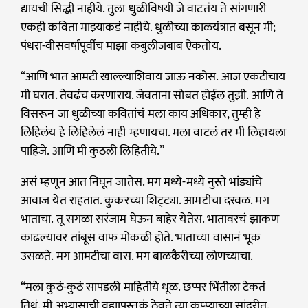
द्यायची सिद्धी नाहीये. तुला धुळीविषयी जे वाटतंय ते सांगणारी
एकही कविता माझ्याकडं नाहीये. धुळीच्या काळयंत्रात बसून मी;
पंधरा-वीसवर्षांपूर्वीच माझा कबुलीजबाब ऐकतोय.
“आणि भात आमटी खाल्ल्या‌शिवाय जाऊ नकोस. आज एकटीचाय
मी घरात. तेवढंच करणाराय. जेवताना सोबत होईल तुझी. आणि ते
विसरून जा धुळीच्या कवितांचं मला काय अधिकार, तुम्ही हे
लिहिलंय हे लिहिलेलं नाही म्हणायचा. मला वाटलं तर मी लिहायला
पाहिजे. आणि मी कुठली लिहितीये.”
असं म्हणून आत निघून जातेस. मग मध्ये-मध्ये नुस्ते भांड्यांचे
आवाज येत राहतात. कुकरच्या शिट्‌ट्या. आमटीचा दरवळ. मग
भाताचा. तू सगळा सरंजाम घेऊन बाहेर येतेस. भातावरचं झाकण
काढल्यावर तांबूस वाफ मोकळी होते. भाताच्या वासानं भूक
उसळते. मग आमटीचा वास. मग बाळकैरीच्या लोणच्याचा.
“मला कुठं-कुठं सापडली माहितीये धूळ. छप्पर भिंतीला टेकतं
तिथं. मी अभ्यासाची वह्यापुस्तकं ठेवते त्या कप्प्याच्या सांदरीत.