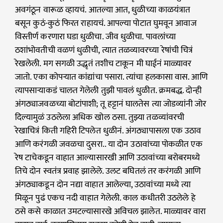
अवगंठून वारूळ व्हायचं. आतल्या आत, धुळीच्या काळयंत्रात
बसून कुठं-कुठं फिरत राहायचं. आपल्या पोटात घुमवून आवाज
विस्तीर्ण करणारा घडा धुळीचा. जीव धुळीचा. पावलांच्या
ठशांभोवतीची वळणं धुळीची, त्यात तळव्यावरच्या रेषांची चित्रं
रेखलेली. मग सगळी उद्धृतं तशीच टाकून मी घाईनं माळ्यावर
जातो. एका कोपऱ्यात कांद्यांचा पसारा. त्यांचा हलकासा वास. आणि
त्यापसाऱ्याकडं चालत गेलेली तुझी पावलं धुळीत. क्रमबद्ध. दोन्ही
अंगठ्याजवळच्या बोटांपाशी; तू हट्टानं घालतेस त्या जोडव्यांनी जोर
दिल्यामुळं उठलेला अधिक खोल ठसा. तुझ्या तळव्यांवरची
रेखाचित्रं किती गहिरी टिपलेत धुळीनं. अंगठ्यापासला एक उठाव
आणि करंगळी जवळचा दुसरा.. या दोन उठावांच्या पोकळीत एक
रेष टाचेकडून वाहात आल्यासारखी आणि उठावांच्या बरोबरमध्ये
तिचे दोन स्वतंत्र प्रवाह झालेले. उलट बघितलं तर करंगळी आणि
अंगठ्याकडून दोन नद्या वाहात आलेल्या, उठावांच्या मध्ये त्या
मिळून पुढं एकच नदी वाहात गेलेली. काल कधीतरी उठलेले हे
ठसे कसे काळात उमटल्यासारखे अविचल झालेत. माळ्यावर वारा