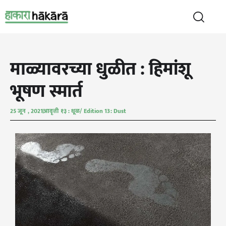
माळ्यावरच्या धुळीत : हिमांशू
भूषण स्मार्त
25 जून , 2021
आवृत्ती १३ : धूळ/ Edition 13: Dust