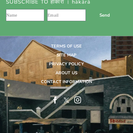
SUBSCRIBE TO हाकारा । hākārā
Send
TERMS OF USE
SITE MAP
PRIVACY POLICY
ABOUT US
CONTACT INFORMATION