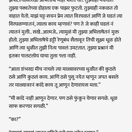
झपाटल्यासारखी अभिलाषा नाही धरता येत. तुझ्याही नकळत
तुझ्या पक्वतेच्या डोहाला एक पाझर फुटतो. तुझ्याही नकळत तो
वाहात येतो. माझं घट्ट-सघन प्रेम त्यात विरघळतं आणि जे घडतं त्या
विरघळण्यातनं, त्याला काय म्हणावं? पण ते जे काही घडलं नं
त्यातनं मुली.. सखे..आत्मजे
.
. त्यामुळं मी तुझ्या अभिलाषेतनं मुक्त
होतो. तुझ्या अभिलाषेचे हट्टी रेणूबंध सैलावून तिची सूक्ष्म धूळ होते
आणि त्या धुळीत तुझी नित्य पावलं उमटतात. तुझ्या प्रश्नानं मी
इतका पालटलोय याचा तुला पत्ता नाही.
“आता शंभरदा मीच नाचले त्या माळ्यावरच्या धुळीत की कुठले
ठसे आणि कुठलं काय. आणि ठसे पुसू नयेत म्हणून जपत बसले
तर माळ्यावरनं कांदे काय तू आणून देणारायस मला.”
“मी कांदे नाही आणून देणार. पण ठसे फुंकून येणार सगळे. धूळ
साफ करणार सगळी.”
“का?”