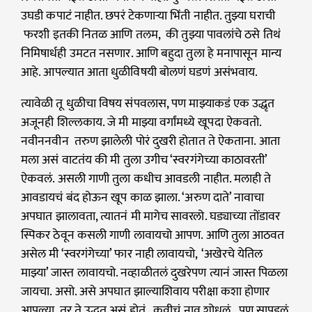
उघडी कपाटं नाहीत. छपरं टेकणाऱ्या भिंती नाहीत. तुझ्या घराची
फरशी इतकी नितळ आणि तलम, की तुझ्या पावलांचे ठसे तिथं
निमिषार्धही उमटत नसणार. आणि बहुदा तुला हे मनापासून मान्य
आहे. आपल्यात आता धुळीविषयी बोलणं घडणं असंभवाय.
त्यावेळी तू धुळीचा विषय संपवलास, पण माझ्याकडं एक उद्धृत
अजूनही शिल्लकाय. जे मी माझ्या वर्गांमध्ये खूपदा ऐकवतो.
नवीननवीन तरुण झालेली पोरं दुखरी होतात ते ऐकताना. आता
मला असं वाटतंय की मी तुला उगीच ‘स्वरगंगेच्या काठावरती’
ऐकवलं. असली गाणी तुला कधीच आवडली नाहीत. मलाही ते
आवडायचं बंद होऊन खूप काळ झाला. ‘अरुण दाते’ नावाचा
अपघात झालावता, त्यातनं मी मागेच सावरलो. घड्याच्या तोंडावर
स्पिकर ठेवून कसली गाणी लावायचो आपण. आणि तुला आठवत
असेल मी ‘स्वरगंगेच्या’ फार नाही लावायचो, ‘अखेरचे येतिल
माझ्या’ जास्त लावायचो. नव्हाळीतलं दुखरेपण त्यानं जास्त पिळला
जायचा. असो. असे अपघात झाल्याशिवाय परीक्षा कशा होणार
आपल्या. तर ते उद्धृत असं होतं.. कवीचं नाव शोधलं.. पण सापडलं