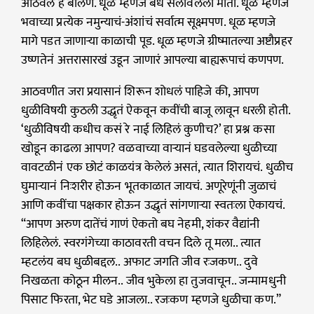
आठवलं हे बोलणं. धूळ म्हणजे बंध सैलावलेली माती. धूळ म्हणजे
भवाच्या प्रत्येक नमुन्याचं-अंशांचं सर्वात्म सूक्ष्मपण. धूळ म्हणजे
मागे पडत जाणाऱ्या काळाची पूड. धूळ म्हणजे ग्रीष्मातल्या अष्टौप्रहर
उष्णतेनं अत्तरासारखं उडून जाणारं आपल्या बाह्यरूपाचं कणपण.
आठवणीत जरा प्रयासानं शिरून शोधलं पाहिजे की, आपण
धुळीविषयी कुठली उद्धृतं ऐकवून कवींची बाजू लावून धरली होती.
‘धुळीविषयी कधीच कसं रे नाई लिहिलं कुणीच?’ हा प्रश्न कसा
खोडून काढला आपण? वळवाच्या वाऱ्यानं घडवलेल्या धुळीच्या
वावटळीनं एक छोटं काळयंत्र केलेलं असतं, त्यात शिरायचं. धुळीच
घुमाऱ्यानं निःशरीर होऊन भूतकाळात जायचं. अणूरेणूंनी जुळाचं
आणि कवींचा पक्षकार होऊन उद्धृतं सांगणाऱ्या स्वतःला ऐकायचं.
“आपण अरुण दातेंचं गाणं ऐकतो बघ नेहमी, शंकर वैद्यांनी
लिहिलेलं. स्वरगंगेच्या काठावरती वचन दिले तू मला.. त्यात
म्हटलंय बघ धुळीबद्दल.. अफाट जगति जीव रःजकण.. दुवे
निखळता कोठून मीलन.. जीव भुकेला हा तुजवाचून.. जन्मामधुनी
पिसाट फिरता, भेट घडे आजला.. रजःकण म्हणजे धुळीचा कण.”