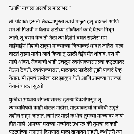
“आणि नाचला असशील माळाभर.”
तो ओशाळं हसतो. तेवढ्यापुरता त्याचं मलूल हसू बदलतं. आणि
मग तो पिशवी न घेताच शर्टाच्या झोळीतनं कांदे घेऊन निघून
जातो. तू बराच वेळ तो गेला त्या दिशेनं बघत राहतेस मग
घाईघाईनं पिशवी टाकून माळ्याच्या जिन्याकडं धावत जातेस. मला
वाटतं तुझ्या मागंन जावं किंवा तू खाली येईपर्यंत थांबावं. पण मी
नाही थांबत. जेवणाची भांडी उचलून स्वयंपाकघरातल्या कट्‌ट्यावर
नेऊन ठेवतो. स्वयंपाकघरात, माळ्यावर पडलेली तुझी पावलं ऐकू
येतात. मी तुमचं समोरचं दार झाकून घेतो आणि आमच्या घराकडं
वेगानं चालत सुटतो.
धुळीचा अध्याय संपल्यासारखं दुसऱ्यादिवशीपासून तू
त्याच्याविषयी काही बोलत नाहीस. माझ्याकडची बाकीची उद्धृतं
तशीच राहून जातात. त्यानंतर माझं कधीच तुमच्या माळ्यावर जाणं
होत नाही. आमच्या घराच्या गच्चीवर उभारलं की तुमचा लाकडी
पट्‌ट्यांच्या गजातनं दिसणारा माळा खुणावत राहतो. कधीतरी त्या