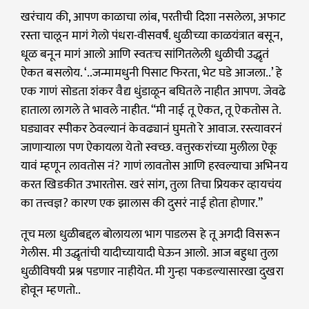
खरंचाय की, आपण काळाचा लांब, परतीची दिशा नसलेला, अफाट
रस्ता चालून मागं गेलो पंधरा-वीसवर्षं. धुळीच्या काळयंत्रात बसून,
धूळ बनून मागं आलो आणि स्वतःच सांगितलेली धुळीची उद्धृतं
ऐकत बसलोय. ‘..जन्मामधुनी पिसाट फिरता, भेट घडे आजला..’ हे
एक गाणं सोडता शंकर वैद्य धुंडाळून बघितले नाहीत आपण. जेवढे
हाताला लागले ते भावले नाहीत. “मी नाई तू ऐकत, तू ऐकतोस ते.
घड्यावर स्पीकर ठेवल्यानं केवढ्यानं घुमतो रे आवाज. रस्त्यावरनं
जाणाऱ्याला पण ऐकायला येतो स्वच्छ. वत्तुरकरांच्या मुलीला ऐकू
यावं म्हणून लावतोस नं? गाणं लावतोस आणि हरवल्याचा अभिनय
करत खिडकीत उभारतोस. खरं सांग, तुला तिचा प्रियकर व्हायचंय
का तत्त्वज्ञ? कारण एक झालास की दुसरं नाई होता होणार.”
तूच मला धुळीबद्दल बोलायला भाग पाडलस हे तू अगदी विसरून
गेलीस. मी उद्धृतांची यादीच्यायादी घेऊन आलो. आज बहुधा तुला
धुळीविषयी प्रश्न पडणार नाहीयेत. मी गुन्हा पकडल्यासारखा दुखरा
होवून म्हणतो..