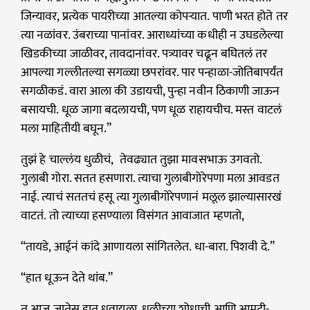
जिन्यावर, प्रत्येक पायरीच्या आतल्या कोपऱ्यात. पाणी भरत होते तर
त्या नळांवर. उंबराच्या पानांवर. आराध्यांच्या कधीही न उघडलेल्या
खिडकीच्या जाळीवर, तावदानांवर. पत्र्यावर चढून बघितलं तर
आपल्या गल्लीतल्या सगळ्या छपरांवर. पार पन्हाळा-जोतिबापर्यंत
सगळीकडं. वारा आला की उडायची, पुन्हा नवीन ठिकाणी जाऊन
बसायची. धूळ जागा बदलायची, पण धूळ राहायचीच. मस्त वाटलं
मला माहितीयी बघून.”
तुझं हे चाल्लंय धुळीचं, तेवढ्यात तुझा मावसभाऊ उगवतो.
गुलाबी गोरा. सतत हसणारा. त्याचा गुलाबीगोरेपणा मला आवडत
नाई. त्याचं सततचं हसू त्या गुलाबीगोरेपणानं मलूल झाल्यासारखं
वाटतं. तो त्याच्या हसण्याला विसंगत आवाजात म्हणतो,
“तायडे, आईनं कांदे आणायला सांगितलेत. धा-बारा. पिशवी दे.”
“हात धूऊन देते थांब.”
तू आज जातेस हात धुवायला. धुळीच्या शोधाची आणि आमटी-