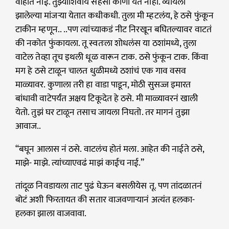
वाहात नाई. तुझ्याशिवाय सहसा कोणी येत नाही. व्यायला
झालेल्या मांजऱ्या येतात कधीकधी. तुला मी म्हटलंय, हे ठसे फुंकून
टाकीन म्हणून.. ..पण त्यांच्याकडं नीट निरखून बघितल्यावर वाटतं
की नकोत फुंकायला. तू स्वतःला शोधलंस या ठशांमध्ये, तुला
वाटेल तेव्हा तूच इथली धूळ वारून टाक. ठसे फुंकून टाक. किंवा
मग हे ठसे टाळून चालत धुळीमध्ये ठशांचं एक गाव वसव
माळ्यावर. कुणाला तरी हा वाडा पाडून, मोठी सुसज्ज इमारत
बांधावी वाटेपर्यंत अक्षय टिकूदेत हे ठसे. मी माळ्यावरनं खाली
येतो. तुझं घर टाळून तसाच जायला निघतो. तर मागनं तुझा
आवाज..
“बघून आलास नं ठसे. वाटलंच होतं मला. आहेत की नाईते ठसे,
माझे- माझे. त्यांच्याएवढं माझं काईच नाई.”
तांदूळ निवडायला ताट पुढं घेऊन बसलीयेस तू. पण तांदळातनं
बोटं अशी फिरतायत की सतार वाजवणाऱ्यानं अत्यंत हलका-
हलका झाला वाजवावा.