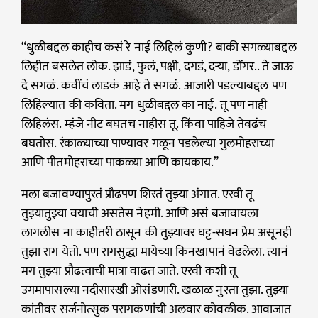
“धुळीबद्दल काहीच कसं रे नाई लिहिलं कुणी? बाकी सगळ्याबद्दल
लिहीत बसलेत लोक. झाडं, फुलं, पक्षी, दगडं, दऱ्या, डोंगर.. ते जाऊ
दे सगळं. कवींचं लाडकं आहे ते सगळं. आजारी पडल्याबद्दल पण
लिहिल्यात की कविता. मग धुळीबद्दल का नाई. तू पण नाही
लिहिलंस. म्हंजे नीट बघतच नाहीस तू. किंवा पाहिजे तेवढंच
बघतोस. रंकाळ्याच्या पाण्यावर गळून पडलेल्या गुलमोहराच्या
आणि पीतमोहराच्या पाकळ्या आणि कायकाय.”
मला बजावण्यापुरतं प्रौढपण शिरतं तुझ्या अंगात. एरवी तू
तुझ्यातुझ्या वयाची असतेस नेहमी. आणि असं बजावायला
लागलीस ना काहीतरी ठासून की तुझ्यावर घट्ट-सघन प्रेम असूनही
तुझा राग येतो. पण रागसुद्धा मायेच्या किनखापानं वेढलेला. त्यानं
मग तुझ्या प्रौढत्वाची मात्रा वाढत जाते. एरवी कशी तू
उगमापासल्या नदीसारखी ओसंडणारी. खळाळ नुस्ता तुझा. तुझ्या
कांतीवर सर्जनोत्सुक परागकणांची अलवार कोवळीक. आवाजात