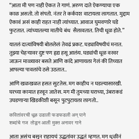
“आता मी पण नाही ऐकत ते गाणं. अरुण दाते ऐकण्याचा एक
काळ असतो. तो संपतो. नंतर ते कर्कश्श वाटायला लागतात. मुद्दाम
ऐकावं असं काही राहत नाही त्यांच्यात. आवाज घुमवणारे घडे
फुटतात. त्यांच्यातल्या मातीचे बंध सैलावतात. तिची धूळ होते.”
यातलं दात्यांविषयी बोललेलं तेवढं प्रकट. घड्याविषयीचं मनात.
तुझ्या चेहऱ्यावर दुष्ट पण हृद्य हसू आलंय. घड्यांची धूळ वरवर
जाऊन माळ्यावर बसते आणि कांदे आणायला गेलं की तिच्यात
आपल्या पावलांचे ठसे उठतात..
आणि खळखळत हसत सुटतेस. मग काहीच न घडल्यासारखी.
घरच्या कामात हरवून जातेस. मग मी तुमच्या घराच्या, उंबराकडं
उघडणाऱ्या खिडकीशी बसून पुटपुटायला लागतो..
कवितांवरची धूळ उडाली फडफडली अन् पाने
शब्दांचे गज तोडून आली मुक्त अनावर गाने
आता असंच बसून राहायचं उद्धृतांवर उद्धृतं म्हणत. मग धुळीनं