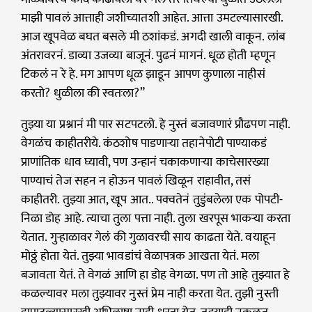
माझी पावलं आत्ताही जशीच्यातशी आहेत. आत्ता उमटल्यासारखी.
आज खूपवेळ बघत बसले मी ठशांकडं. अगदी खाली वाकून. लांब
अंतरावरनं. डाव्या उजव्या बाजूनं. पुढनं मागनं. धूळ होती म्हणून
टिकलं न रे हे. मग आपण धूळ झाडून आपण कुणाला नाहीसं
करतो? धुळीला की स्वतःला?”
तुझ्या या प्रश्नानं मी पार सटपटलो. हे नुस्तं बजावणारं प्रौढपण नाही.
वेगळंच काहीतरीये. कंठशोष पाडणाऱ्या तहानेपोटी पाण्याकडं
प्राणांतिक धाव घ्यावी, पण उन्हानं चकाकणाऱ्या काचेसारख्या
पाण्याचं तेज सहन न होऊन पावलं खिळून राहावीत, तसं
काहीतरी. तुझ्या आत, खूप आत.. पक्वतेनं तुडुंबलेला एक पोपटी-
निळा डोह आहे. त्याचा तुला पत्ता नाही. तुला खरपूस भाकऱ्या करता
येतात. गुऱ्हाळावर गेलं की गुळावरची साय काढता येते. वयाहून
मोठ्ठं होता येतं. तुझ्या भावडांचं वेळापत्रक आखता येतं. मला
बजावता येतं. ते वेगळं आणि हा डोह वेगळा. पण तो आहे तुझ्यात हे
कळल्यावर मला तुझ्यावर नुस्तं प्रेम नाही करता येत. तुझी नुस्ती