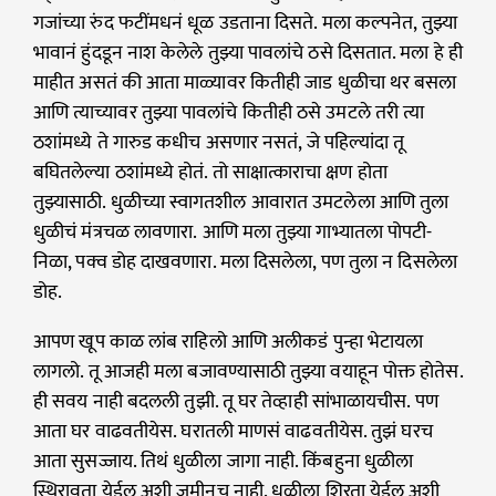
गजांच्या रुंद फटींमधनं धूळ उडताना दिसते. मला कल्पनेत, तुझ्या
भावानं हुंदडून नाश केलेले तुझ्या पावलांचे ठसे दिसतात. मला हे ही
माहीत असतं की आता माळ्यावर कितीही जाड धुळीचा थर बसला
आणि त्याच्यावर तुझ्या पावलांचे कितीही ठसे उमटले तरी त्या
ठशांमध्ये ते गारुड कधीच असणार नसतं, जे पहिल्यांदा तू
बघितलेल्या ठशांमध्ये होतं. तो साक्षात्काराचा क्षण होता
तुझ्यासाठी. धुळीच्या स्वागतशील आवारात उमटलेला आणि तुला
धुळीचं मंत्रचळ लावणारा. आणि मला तुझ्या गाभ्यातला पोपटी-
निळा, पक्व डोह दाखवणारा. मला दिसलेला, पण तुला न दिसलेला
डोह.
आपण खूप काळ लांब राहिलो आणि अलीकडं पुन्हा भेटायला
लागलो. तू आजही मला बजावण्यासाठी तुझ्या वयाहून पोक्त होतेस.
ही सवय नाही बदलली तुझी. तू घर तेव्हाही सांभाळायचीस. पण
आता घर वाढवतीयेस. घरातली माणसं वाढवतीयेस. तुझं घरच
आता सुसज्जाय. तिथं धुळीला जागा नाही. किंबहुना धुळीला
स्थिरावता येईल अशी जमीनच नाही. धुळीला शिरता येईल अशी