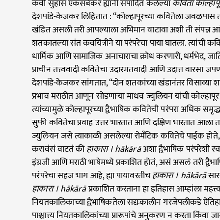
कवी सुहास एकसंबेकर ह्यांनी संपादित केलेल्या
कविता कोल्हाप
देशपांडे-केजकर
लिहितात : “कोल्हापूरच्या कवितेला जवळपास तीनश
खंडित असली तरी आपल्याला अभिमान वाटावा अशी ती संपन्न आह
शतकातल्या संत कवयित्रीने या परंपरेचा पाया घातला. त्यांची कव
धार्मिक आणि सामाजिक अनाचाराचा क्रोध करणारी, धर्मभेद, जा
प्राचीन तत्त्ववादी कवितेचा उदारमतवादी आणि उदात्त वारसा जपणा
देशपांडे-केजकर सांगतात, “दोन शतकांच्या खंडानंतर विसाव्या शतक
प्रभाव मराठीत आणून सोडणाऱ्या माधव ज्युलियन यांची कोल्हापूर
त्यांच्यामुळे कोल्हापूरच्या द्वैभाषिक कवितेची परंपरा अधिक सम
सुफी कवितेचा प्रवाह उत्तर भारतात आणि दक्षिण भारतात आला 
ज्युलियन जसे त्याकाळी असलेल्या रोमँटिक कवितेचे पाईक होते, 
करावंसं वाटतं की
हाकारा । hākārā
अशा द्वैभाषिक परंपरेशी स
इंग्रजी आणि मराठी भाषेमध्ये प्रकाशित होतं, असं असलं तरी द्वैभा
परंपरेचा सहज भाग आहे, ह्या पायावरतीच
हाकारा । hākārā
सार
हाकारा । hākārā
प्रकाशित करताना हा इतिहास आम्हांला महत्त
नियतकालिकाच्या द्वैभाषिकतेला सद्यःकालीन गरजेपलीकडे ऐतिहासि
पाश्चात्त्य नियतकालिकांच्या प्रारूपांचे अनुकरण न करता किंवा 