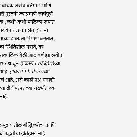
ि वाचक तसंच वर्तमान आणि
पुस्तकं ज्याप्रमाणे स्वयंपूर्ण
क’, कधी-कधी मालिका-रूपात
ोर येतात. प्रकाशित होताना
नाच्या शक्यता निर्माण करतात,
लय स्थितिशील नसते, तर
तकालिक गेली आठ वर्षं ह्या लयीत
णभर थांबून
हाकारा । hākārā
च्या
 आहे.
हाकारा । hākārā
च्या
 आहे, असे काही प्रश्न मनाशी
र्घ परंपरांच्या संदर्भात स्व-
 आहे.
समुदायातील बौद्धिकतेचा आणि
 पद्धतींचा इतिहास आहे.