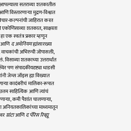
ं आपल्याला सतराव्या शतकातील
णि विस्तारणाऱ्या मुद्रण-विश्वात
 विचार-कल्पनांची जाहिरात करत
ि एकोणिसाव्या शतकात, साक्षरता
हा एक स्वतंत्र प्रकार म्हणून
आणि
द अथेनियम
ह्यांसारख्या
ली, वाचकांची अभिरुची जोपासली,
. विसाव्या शतकाच्या उत्तरार्धात
थिर पण संपादकीयदृष्ट्या धाडसी
ंनी जेम्स जॉइस ह्या विख्यात
ाऱ्या कादंबरीचं
मालिका-रूपात
त्तम साहित्यिक आणि त्यांचं
ऱ्या, कमी पैशांत चालणाऱ्या,
्या अनियतकालिकांच्या माध्यमातून
रावर
ग्रांटा
आणि
द पॅरिस रिव्ह्यू