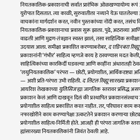
नियतकालिक-प्रकाशनाची सर्वात प्रारंभिक ओळखण्यायोग्य रूप
युरोपात दिसतात. त्या काळी, सुरुवातीला नव्याने येऊ घातलेल्या आ
वाचकांना मार्गदर्शन करत, नवीन पुस्तकांच्या नोंदी करत, तसंच
नियतकालिक-प्रकाशनाचा प्रवास सुरू झाला. पुढे, अठराव्या आण
वाढली आणि मुद्रण-तंत्रज्ञान स्वस्त झालं, तसा साहित्यिक समीक्षा 
उदयास आला. समीक्षा प्रकाशित करण्याबरोबर,
द एडिनबरा रिव्ह्यू
प्रकाशनांनी ‘गंभीर’ साहित्य म्हणजे काय हे ठरवण्यास मदत के
साहित्यिकांच्या कारकिर्दी घडवल्या आणि काहींना अंधारातही ठेवलं
‘लघुनियतकालिक’ परंपरा — छोटी, प्रयोगशील, आर्थिकदृष्ट्या अस्
— अशी प्रति-परंपरा उभी राहिली.
द लिटल रिव्ह्यू
सारख्या प्रकाशना
आयरिश लेखकाच्या
युलिसिज
ह्या जागतिक स्तरावर प्रसिद्ध असण
प्रकाशन केलं आणि दाखवून दिलं की प्रस्थापित प्रकाशनसंस्थाच उ
प्रयोगशील साहित्य प्रकाशित करत नाहीत. तर, परिघावर काम करणा
नफाखोरीने काम करण्यापेक्षा उत्कटतेने प्रकाशन करणाऱ्या छोट
प्रयोगशील साहित्य-निर्मिती होते. आजही ही परंपरा जागतिक स्त
ह्यांसारख्या नियतकालिकांनी जिवंत ठेवली आहे.