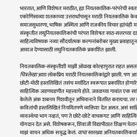
भारतात, आणि विशेषतः मराठीत, ह्या नियतकालिक-परंपरेची स्व
एकोणिसाव्या शतकाच्या उत्तरार्धापासून मराठी नियतकालिकं केव
समाजसुधारणा, भाषिक अस्मिता आणि राजकीय विचार ह्यांचंही म
संस्कृतीत लघुनियतकालिकांची परंपरा विशेषतः साठ-सत्तरच्य
साहित्यविषयक नव्या सौंदर्यात्मक कल्पनांबरोबर मुख्य प्रवाह
आवाज देण्यासाठी लघुनियतकालिकं प्रकाशित झाली.
नियतकालिक-संस्कृतीशी माझी ओळख कोल्हापुरात राहत असत
चित्रलेखा
अशा लोकप्रिय मराठी नियतकालिकांद्वारे झाली. पण आमच
छोटी-मोठी हस्तलिखितं तसंच मर्यादित स्वरूपात प्रकाशित होणारे
साहित्यिक जडणघडणीत महत्त्वाचे होते. जवळच्या गावांत एक साह
केलेले अंक शबनम पिशवीतून अभिमानाने वितरित करायचा. तर क
कवितांची हस्तलिखितं नियमितपणे व्यक्तिशः देत असत. असं साहि
व्यवस्थेचा भाग नव्हतं, पण ते छोटे-छोटे वाचकगट आणि साहित्यिक
योगदान देत असे. विशेषकरून, शिवाजी विद्यापीठात शिक्षण घेत
माझं वाचन अधिक समृद्ध केलं.
वाचा
सारख्या अनियतकालिकाशी ज