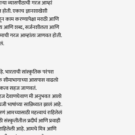
्या व्यासपीठाची गरज आम्हां
वत होती. एकाच ज्ञानशाखेशी
ाहून काम करण्यापेक्षा मराठी आणि
दृश्य आणि शब्द, सर्जनशीलता आणि
यमाची गरज आम्हांला जाणवत होती.
लं.
े. भारताची सांस्कृतिक परंपरा
नाटक सीमाभागाच्या आसपास वाढलो
िकत्व सहज जाणवतं.
ी सहज देवाणघेवाण मी अनुभवत आलो
ी भाषांच्या सान्निध्यात झालं आहे.
सणं आमच्यासाठी महत्त्वाचं राहिलेलं
 संस्कृतीतील प्रदीर्घ आणि प्रवाही
 राहिलेली आहे. आमचे मित्र आणि