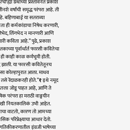
ूरची
ह्या ग्रंथाच्या प्रस्तावनेत प्रकाश
े वर्षांची समृद्ध परंपरा आहे. ती
े. बहिणाबाई या सतराव्या
िता ही कर्मकांडाचा निषेध करणारी,
तिभेद, लिंगभेद न मानणारी आणि
री कविता आहे.” पुढे, प्रकाश
ाच्या पूर्वार्धार्त फारसी कवितेचा
 ही काही काळ कर्मभूमी होती.
ृद्ध झाली. या फारसी कवितेतूनच
तसा कोल्हापुरात आला. माधव
तसे रेंदाळकरही होते.”
१
इथे नमूद
्वतःला जोडू पाहत आहे, आणि ते
षिक परंपरा हा मराठी वाङ्मयीन
खी नियतकालिकं उभी आहेत.
्वाचा वाटतो, कारण तो आमच्या
क परिप्रेक्ष्याचा आधार देतो.
जागतिकीकरणातील इंग्रजी भाषेच्या