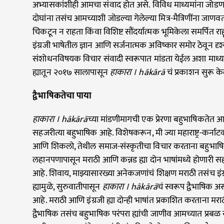
अभ्यासकांशीही आमचा संवाद होत असे. विविध माध्यमांना जोडणाऱ
दोघांना तसंच आमच्याशी जोडल्या गेलेल्या मित्र-मैत्रिणींना जाण
चिकटून न राहता किंवा विशिष्ट सौंदर्यात्मक भूमिकेला समर्पित र
इंग्रजी भाषेतील ज्ञान आणि सर्जनात्मक अविष्कार समोर ठेवून 
संशोधनविषयक विचार संवादी स्वरूपात मांडता येईल अशा माध्
ह्यातून २०१७ सालापासून
हाकारा । hākārā
चं प्रकाशन सुरू के
द्वैभाषिकतेचा पाया
हाकारा । hākārā
च्या मांडणीमागची एक प्रेरणा बहुभाषिकतेत आह
सहजरीत्या बहुभाषिक आहे. विशेषकरून, मी ज्या महाराष्ट्र-कर्
आणि शिकलो, तेथील समाज-संस्कृतीचा विचार करताना बहुभाष
लहानपणापासून मराठी आणि कन्नड ह्या दोन भाषांमध्ये होणार
आहे. शिवाय, माझ्यासारख्या अनेकजणांचं शिक्षण मराठी तसंच इंग्रज
ह्यामुळे,
सुरुवातीपासून
हाकारा । hākārā
चं स्वरूप द्वैभाषिक अ
आहे. मराठी आणि इंग्रजी ह्या दोन्ही भाषांत प्रकाशित करताना मराठी
द्वैभाषिक तसंच बहुभाषिक परंपरा ह्यांची जाणीव आमच्यात प्रबळ