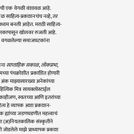
तःची एक वेगळी वंशावळ आहे.
ळ साहित्य-प्रकाशनचंच नव्हे, तर
ाध्यम बनली आहेत. मराठी साहित्य-
ा दशकापासून खोलवर रुजली आहे.
ातून वगळलेल्या समाजघटकांना
ाना
साप्ताहिक सकाळ
,
लोकप्रभा
,
्या पंचक्रोशीत प्रकाशित होणारी
 अंक माझ्यासारख्या अनेकांच्या
ित्यिक मित्र सायक्लोस्टाईल
ाहीजण, स्वतःच्या आणि इतरांच्या
त्य हे व्यापक अशा प्रकाशन-
 ह्यांच्या जडणघडणीत महत्त्वाचं
ाना (अ)नियतकालिक संस्कृतीने
ोडलेले माझे प्राध्यापक प्रकाश