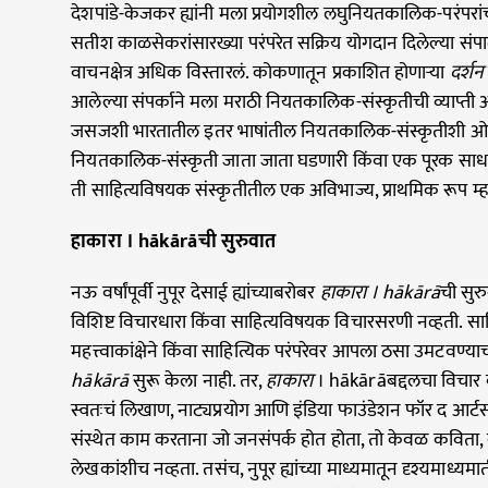
देशपांडे-केजकर ह्यांनी मला प्रयोगशील लघुनियतकालिक-परंपर
सतीश काळसेकरांसारख्या परंपरेत सक्रिय योगदान दिलेल्या संप
वाचनक्षेत्र अधिक विस्तारलं. कोकणातून प्रकाशित होणाऱ्या
दर्शन
आलेल्या संपर्काने मला मराठी नियतकालिक-संस्कृतीची व्याप्ती आ
जसजशी भारतातील इतर भाषांतील नियतकालिक-संस्कृतीशी 
नियतकालिक-संस्कृती जाता जाता घडणारी किंवा एक पूरक साध
ती साहित्यविषयक संस्कृतीतील एक अविभाज्य, प्राथमिक रूप म
हाकारा । hākārāची सुरुवात
नऊ वर्षांपूर्वी नुपूर देसाई ह्यांच्याबरोबर
हाकारा । hākārā
ची सुर
विशिष्ट विचारधारा किंवा साहित्यविषयक विचारसरणी नव्हती. स
महत्त्वाकांक्षेने किंवा साहित्यिक परंपरेवर आपला ठसा उमटवण्या
hākārā
सुरू केला नाही. तर,
हाकारा
। hākārāबद्दलचा विचार व
स्वतःचं लिखाण, नाट्यप्रयोग आणि इंडिया फाउंडेशन फॉर द आर्टस् ह्
संस्थेत काम करताना जो जनसंपर्क होत होता, तो केवळ कवित
लेखकांशीच नव्हता. तसंच, नुपूर ह्यांच्या माध्यमातून दृश्यमाध