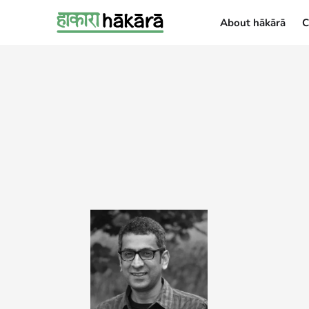
About hākārā
C
About hākārā