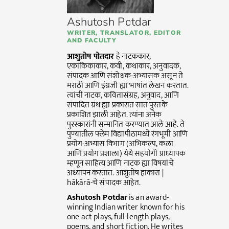
Ashutosh Potdar
WRITER, TRANSLATOR, EDITOR
AND FACULTY
आशुतोष पोतदार
हे नाटककार,
एकांकिकाकार, कवी, कथाकार, अनुवादक,
संपादक आणि संशोधक-अभ्यासक असून ते
मराठी आणि इंग्रजी ह्या भाषांत लेखन करतात.
त्यांची नाटक, कवितासंग्रह, अनुवाद, आणि
संपादित ग्रंथ ह्या प्रकारांत सात पुस्तके
प्रकाशित झाली आहेत. त्यांना अनेक
पुरस्कारांनी सन्मानित करण्यात आले आहे. ते
पुण्यातील फ्लेम विद्यापीठामध्ये रंगभूमी आणि
प्रयोग-अभ्यास विभाग (अभिकल्प, कला
आणि प्रयोग प्रशाला) येथे सहयोगी प्राध्यापक
म्हणून साहित्य आणि नाटक ह्या विषयांचे
अध्यापन करतात. आशुतोष हाकारा |
hākārā-चे संपादक आहेत.
Ashutosh Potdar
is an award-
winning Indian writer known for his
one-act plays, full-length plays,
poems, and short fiction. He writes