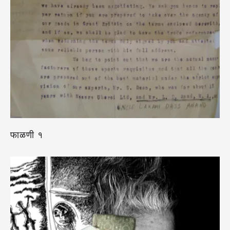
फाळणी १