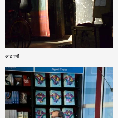
आठवणी