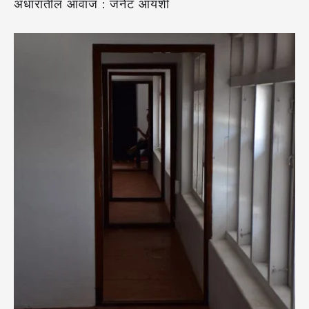
अंधारातील आवाज : जॅनेट आयशी