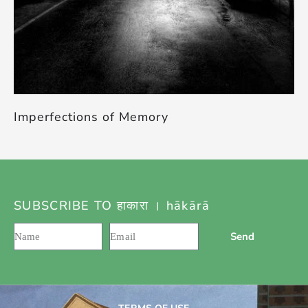
Imperfections of Memory
SUBSCRIBE TO हाकारा । hākārā
Send