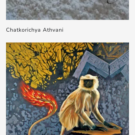
Chatkorichya Athvani