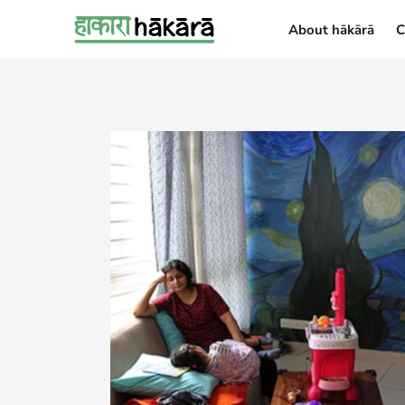
About hākārā
C
About hākārā