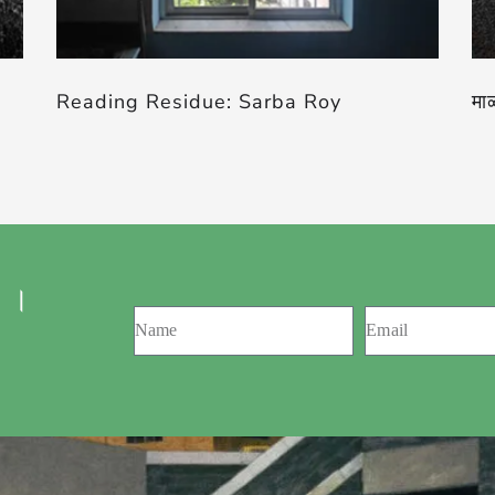
Reading Residue: Sarba Roy
माळ
 ।