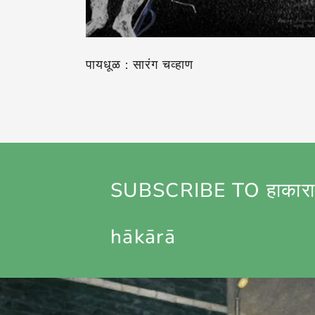
पायधूळ : सारंग चव्हाण
SUBSCRIBE TO हाकारा
hākārā