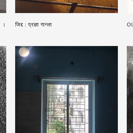
ा ।
जिद्द : प्रज्ञा गान्ला
Ol