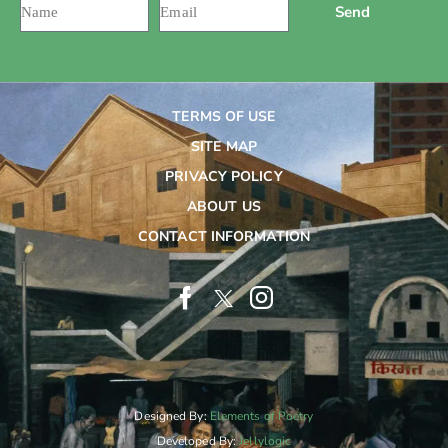
Send
TERMS OF USE
SITE MAP
PRIVACY POLICY
ABOUT US
CONTACT INFORMATION
Designed By:
Elements of Poetry
Developed By:
Jellylogic