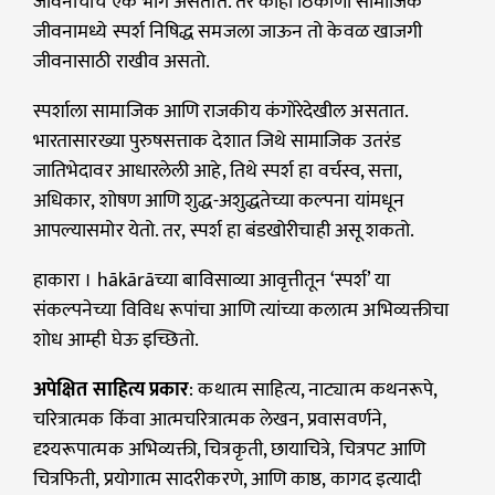
जीवनाचाच एक भाग असतात. तर काही ठिकाणी सामाजिक
जीवनामध्ये स्पर्श निषिद्ध समजला जाऊन तो केवळ खाजगी
जीवनासाठी राखीव असतो.
स्पर्शाला सामाजिक आणि राजकीय कंगोरेदेखील असतात.
भारतासारख्या पुरुषसत्ताक देशात जिथे सामाजिक उतरंड
जातिभेदावर आधारलेली आहे, तिथे स्पर्श हा वर्चस्व, सत्ता,
अधिकार, शोषण आणि शुद्ध-अशुद्धतेच्या कल्पना यांमधून
आपल्यासमोर येतो. तर, स्पर्श हा बंडखोरीचाही असू शकतो.
हाकारा । hākārāच्या बाविसाव्या आवृत्तीतून ‘स्पर्श’ या
संकल्पनेच्या विविध रूपांचा आणि त्यांच्या कलात्म अभिव्यक्तीचा
शोध आम्ही घेऊ इच्छितो.
अपेक्षित साहित्य प्रकार
: कथात्म साहित्य, नाट्यात्म कथनरूपे,
चरित्रात्मक किंवा आत्मचरित्रात्मक लेखन, प्रवासवर्णने,
दृश्यरूपात्मक अभिव्यक्ती, चित्रकृती, छायाचित्रे, चित्रपट आणि
चित्रफिती, प्रयोगात्म सादरीकरणे, आणि काष्ठ, कागद इत्यादी