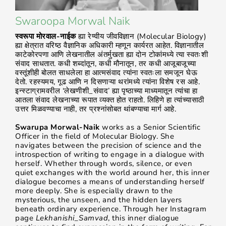
Swaroopa Morwal Naik
स्वरूपा मोरवाल-नाईक
ह्या रेण्वीय जीवविज्ञान (Molecular Biology)
ह्या क्षेत्रात वरिष्ठ वैज्ञानिक अधिकारी म्हणून कार्यरत आहेत. विज्ञानातील
काटेकोरपणा आणि लेखनातील अंतर्मुखता ह्या दोन टोकांमध्ये त्या स्वतःशी
संवाद साधतात. कधी शब्दांतून, कधी मौनातून, तर कधी आजूबाजूच्या
वस्तूंशीही बोलत साधलेला हा आत्मसंवाद त्यांना स्वतःला समजून घेऊ
देतो. रहस्यमय, गूढ आणि न दिसणाऱ्या थरांमध्ये त्यांना विशेष रस आहे.
इन्स्टाग्रामवरील ‘लेखणीशी_संवाद’ ह्या पृष्ठाच्या माध्यमातून त्यांचा हा
आतला संवाद लेखनाच्या रूपात व्यक्त होत राहतो. लिहिणे हा त्यांच्यासाठी
उत्तर मिळवण्याचा नाही, तर प्रश्नांसोबत थांबण्याचा मार्ग आहे.
Swarupa Morwal-Naik
works as a Senior Scientific
Officer in the field of Molecular Biology. She
navigates between the precision of science and the
introspection of writing to engage in a dialogue with
herself. Whether through words, silence, or even
quiet exchanges with the world around her, this inner
dialogue becomes a means of understanding herself
more deeply.
She is especially drawn to the
mysterious, the unseen, and the hidden layers
beneath ordinary experience. Through her Instagram
page
Lekhanishi_Samvad
, this inner dialogue