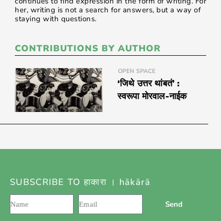
continues to find expression in the form of writing. For
her, writing is not a search for answers, but a way of
staying with questions.
CONTRIBUTIONS BY AUTHOR
OPEN SPACE
‘जिथे उत्तर थांबतं’ :
स्वरूपा मोरवाल-नाईक
SUBSCRIBE TO हाकारा । hākārā
Send