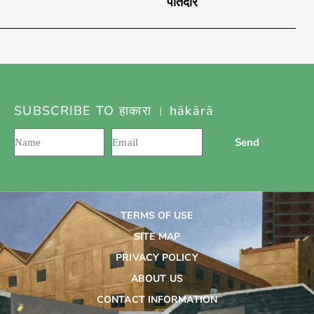
पोतदार
SUBSCRIBE TO हाकारा । hākārā
Send
TERMS OF USE
SITE MAP
PRIVACY POLICY
ABOUT US
CONTACT INFORMATION