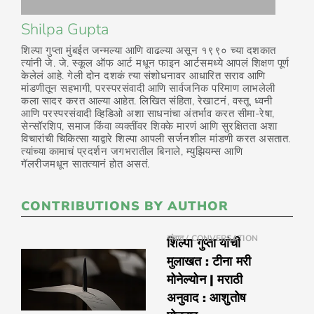
Shilpa Gupta
शिल्पा गुप्ता मुंबईत जन्मल्या आणि वाढल्या असून १९९० च्या दशकात
त्यांनी जे. जे. स्कूल ऑफ आर्ट मधून फाइन आर्टसमध्ये आपलं शिक्षण पूर्ण
केलेलं आहे. गेली दोन दशकं त्या संशोधनावर आधारित सराव आणि
मांडणीतून सहभागी, परस्परसंवादी आणि सार्वजनिक परिमाण लाभलेली
कला सादर करत आल्या आहेत. लिखित संहिता, रेखाटनं, वस्तू, ध्वनी
आणि परस्परसंवादी व्हिडिओ अशा साधनांचा अंतर्भाव करत सीमा-रेषा,
सेन्सॉरशिप, समाज किंवा व्यक्तींवर शिक्के मारणं आणि सुरक्षितता अशा
विचारांची चिकित्सा याद्वारे शिल्पा आपली सर्जनशील मांडणी करत असतात.
त्यांच्या कामाचं प्रदर्शन जगभरातील बिनाले, म्युझियम्स आणि
गॅलरीजमधून सातत्यानं होत असतं.
CONTRIBUTIONS BY AUTHOR
संवाद / CONVERSATION
शिल्पा गुप्ता यांची
मुलाखत : टीना मरी
मोनेल्योन | मराठी
अनुवाद : आशुतोष