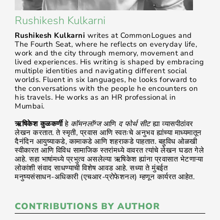
Rushikesh Kulkarni
Rushikesh Kulkarni
writes at CommonLogues and
The Fourth Seat, where he reflects on everyday life,
work and the city through memory, movement and
lived experiences. His writing is shaped by embracing
multiple identities and navigating different social
worlds. Fluent in six languages, he looks forward to
the conversations with the people he encounters on
his travels. He works as an HR professional in
Mumbai.
ऋषिकेश कुळकर्णी
हे
कॉमनलॉग्ज
आणि
द फोर्थ सीट
ह्या व्यासपीठांवर
लेखन करतात. ते स्मृती, प्रवास आणि स्वतःचे अनुभव ह्यांच्या माध्यमातून
दैनंदिन आयुष्याकडे, कामाकडे आणि शहराकडे पाहतात. बहुविध ओळखी
स्वीकारत आणि विविध सामाजिक स्तरांमध्ये वावरत त्यांचे लेखन घडत गेले
आहे. सहा भाषांमध्ये प्रभुत्व असलेल्या ऋषिकेश ह्यांना प्रवासात भेटणाऱ्या
लोकांशी संवाद साधण्याची विशेष आवड आहे. सध्या ते मुंबईत
मनुष्यसंसाधन-अधिकारी (एचआर-प्रोफेशनल) म्हणून कार्यरत आहेत.
CONTRIBUTIONS BY AUTHOR