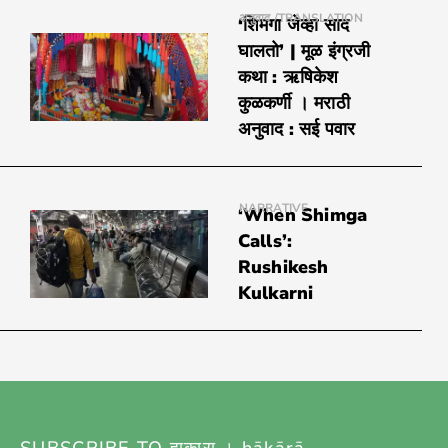
अनुवाद /TRANSLATION
‘शिमगा जेव्हा साद
घालतो’ | मूळ इंग्रजी
कथा : ऋषिकेश
कुळकर्णी । मराठी
अनुवाद : सई पवार
NARRATIVE
‘When Shimga
Calls’:
Rushikesh
Kulkarni