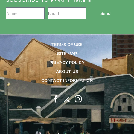
SUBSCRIBE TO हाकारा । hākārā
Send
TERMS OF USE
SITE MAP
PRIVACY POLICY
ABOUT US
CONTACT INFORMATION