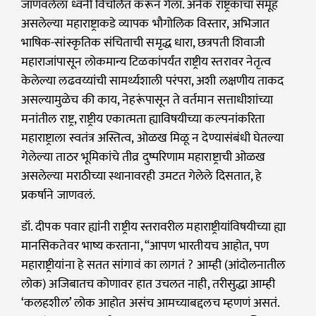
जाणवलेला ध्वनी विचलित करून गेला. अनेक राष्ट्रकांचा समूह
असलेल्या महाराष्ट्राकडे व्यापक भौगोलिक विस्तार, अभिजात
भाषिक-सांस्कृतिक संचिताची समृद्ध धारा, छत्रपती शिवाजी
महाराजांपासून लोकमान्य टिळकांपर्यंत राष्ट्रीय स्तरावर नेतृत्व
केलेल्या लढवय्यांची सामर्थ्यशाली परंपरा, अशी लक्षणीय ताकद
असल्यामुळेच की काय, नेहरूंपासून ते वर्तमान सत्ताधीशांच्या
मनांतील राष्ट्र, राष्ट्रीय एकात्मता ह्याविषयीच्या कल्पनांकरिता
महाराष्ट्राला स्वतंत्र अस्तित्व, ओळख मिळू न देण्यासंबंधी घेतल्या
गेलेल्या ताठर भूमिकांचे तीव्र दुष्परिणाम महाराष्ट्राची ओळख
असलेल्या मराठीच्या स्थानावरही उमटत गेलेले दिसतात, हे
प्रकर्षाने जाणवलं.
डॉ. दीपक पवार ह्यांनी राष्ट्रीय स्तरावरील महाराष्ट्रीयांविषयीच्या ह्या
मानसिकतेवर भाष्य करताना, “आपण भारतीयच आहोत, पण
महाराष्ट्रीयांना हे सतत सांगावं का लागतं ? आम्ही (आंदोलनातील
लोक) अजिबातच कोणावर हात उचलत नाही, तरीसुद्धा आम्ही
‘कलहशील’ लोक आहोत असंच आमच्याबद्दलच म्हणणं असतं.