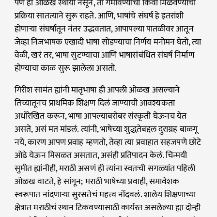
पण ही ओळख स्थायी नसून, ती गमावण्याची किंवा मिळवण्याची
प्रक्रिया सातत्याने सुरू राहते. आणि, भाषांचे संघर्ष हे इतरांशी
होणाऱ्या संघर्षातून नंतर उद्भवतात, आपापल्या पातळीवर आतून
जेव्हा निजभाषक एखादी भाषा सोडण्याचा निर्णय मनोमन घेतो, त्या
वेळी, खरं तर, भाषा सुटण्याचा आणि भाषासंबंधित संघर्ष निर्माण
होण्याचा काळ सुरू झालेला असतो.
गिरीश सामंत ह्यांनी मातृभाषा ही आपली ओळख असल्याने
तिच्यातूनच प्राथमिक शिक्षण दिलं जाण्याची आवश्यकता
अधोरेखित करून, भाषा आपल्याबरोबर संस्कृती घेऊनच येत
असते, असं मत मांडलं. त्यांनी, भाषेच्या शुद्धतेबद्दल दुराग्रह बाळगू
नये, कारण आपण प्रवाह म्हणतो, तेव्हा त्या प्रवाहात सहजपणे छोटे
ओढे येऊन मिसळत असतात, असंही प्रतिपादन केलं. चिन्मयी
सुमीत ह्यांनीही, मराठी असणं ही त्यांना स्वतःची सगळ्यांत पहिली
ओळख वाटते, हे सांगून; मराठी भाषेच्या प्रवाही, समावेशक
स्वरूपात नांदणाऱ्या सुरसतेचं महत्त्व नोंदवलं. शालेय शिक्षणाच्या
क्षेत्रात मराठीचं स्थान टिकवण्यासाठी कार्यरत असलेल्या ह्या दोन्ही