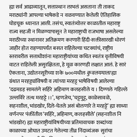
ह्या सर्व आढाव्यातून, सत्तास्थान लाभलं असताना ती ताकद
मराठ्यांनी आपल्या भाषेकडे न वळवण्यात केलेली ऐतिहासिक
घोडचूक ध्यानात आली. तसंच, स्वातंत्र्योत्तर काळातील महाराष्ट्र
राज्य सहजी न मिळण्यापासून ते महाराष्ट्राची राजभाषा असलेल्या
मराठीच्या स्थानावर अतिक्रमण करणारी हिंदी-सक्तीसारखी धोरणं
जाहीर होत राहण्यापर्यंत बसत राहिलेल्या चटक्यांचं, राष्ट्रीय
स्तरावरील सत्ताधीशांना महाराष्ट्रीयांच्या कथित स्वतंत्र वृत्तीविषयी
वाटत राहिलेली असुरक्षितता, हे मूळ कारणही लक्षात आलं. हे सारं
ऐकताना, उद्योतनसूरीच्या शके ७००मधील
कुवलयमाला
ह्या
ग्रंथात मरहट्ट्यांविषयी व त्यांच्या मरहट्ट भाषेविषयी आलेल्या
‘दढमडह सामलंगे सहिरे अहिमाण कलहसीले य । दिण्णले गहिल्ले
उल्लविरे तत्थ मरहट्टे ।।’, म्हणजेच, ‘घट्टमुट्ट, काळेसावळे,
सहनशील, भांडखोर, दिले-घेतले असं बोलणारे ते मरहट्टे’ ह्या साध्या
वर्णनपर पंक्तींतील ‘सहिरे, अहिमाण, कलहसीले’ (सहनशील नि
भांडखोर) ह्या महाराष्ट्रीयांविषयीच्या प्रतिमावाचक शब्दांच्या
काळाच्या ओघात उमटत गेलेल्या तीव्र निंदाव्यंजक सुरांचा