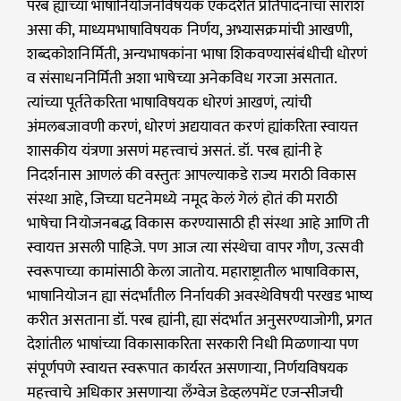
परब ह्यांच्या भाषानियोजनविषयक एकंदरीत प्रतिपादनाचा सारांश
असा की, माध्यमभाषाविषयक निर्णय, अभ्यासक्रमांची आखणी,
शब्दकोशनिर्मिती, अन्यभाषकांना भाषा शिकवण्यासंबंधीची धोरणं
व संसाधननिर्मिती अशा भाषेच्या अनेकविध गरजा असतात.
त्यांच्या पूर्ततेकरिता भाषाविषयक धोरणं आखणं, त्यांची
अंमलबजावणी करणं, धोरणं अद्ययावत करणं ह्यांकरिता स्वायत्त
शासकीय यंत्रणा असणं महत्त्वाचं असतं. डॉ. परब ह्यांनी हे
निदर्शनास आणलं की वस्तुतः आपल्याकडे राज्य मराठी विकास
संस्था आहे, जिच्या घटनेमध्ये नमूद केलं गेलं होतं की मराठी
भाषेचा नियोजनबद्ध विकास करण्यासाठी ही संस्था आहे आणि ती
स्वायत्त असली पाहिजे. पण आज त्या संस्थेचा वापर गौण, उत्सवी
स्वरूपाच्या कामांसाठी केला जातोय. महाराष्ट्रातील भाषाविकास,
भाषानियोजन ह्या संदर्भांतील निर्नायकी अवस्थेविषयी परखड भाष्य
करीत असताना डॉ. परब ह्यांनी, ह्या संदर्भात अनुसरण्याजोगी, प्रगत
देशांतील भाषांच्या विकासाकरिता सरकारी निधी मिळणाऱ्या पण
संपूर्णपणे स्वायत्त स्वरूपात कार्यरत असणाऱ्या, निर्णयविषयक
महत्त्वाचे अधिकार असणाऱ्या लँग्वेज डेव्हलपमेंट एजन्सीजची