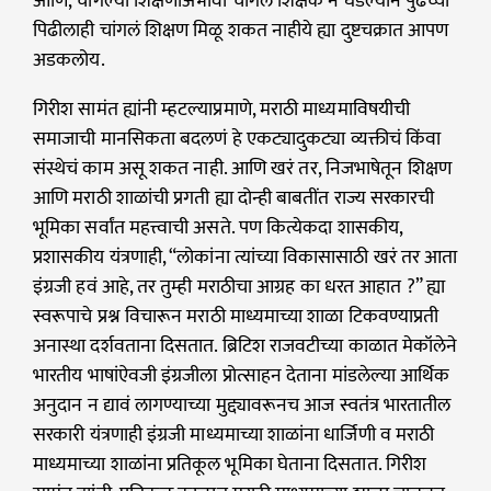
आणि, चांगल्या शिक्षणाअभावी चांगले शिक्षक न घडल्याने पुढच्या
पिढीलाही चांगलं शिक्षण मिळू शकत नाहीये ह्या दुष्टचक्रात आपण
अडकलोय.
गिरीश सामंत ह्यांनी म्हटल्याप्रमाणे, मराठी माध्यमाविषयीची
समाजाची मानसिकता बदलणं हे एकट्यादुकट्या व्यक्तीचं किंवा
संस्थेचं काम असू शकत नाही. आणि खरं तर, निजभाषेतून शिक्षण
आणि मराठी शाळांची प्रगती ह्या दोन्ही बाबतींत राज्य सरकारची
भूमिका सर्वांत महत्त्वाची असते. पण कित्येकदा शासकीय,
प्रशासकीय यंत्रणाही, “लोकांना त्यांच्या विकासासाठी खरं तर आता
इंग्रजी हवं आहे, तर तुम्ही मराठीचा आग्रह का धरत आहात ?” ह्या
स्वरूपाचे प्रश्न विचारून मराठी माध्यमाच्या शाळा टिकवण्याप्रती
अनास्था दर्शवताना दिसतात. ब्रिटिश राजवटीच्या काळात मेकॉलेने
भारतीय भाषांऐवजी इंग्रजीला प्रोत्साहन देताना मांडलेल्या आर्थिक
अनुदान न द्यावं लागण्याच्या मुद्द्यावरूनच आज स्वतंत्र भारतातील
सरकारी यंत्रणाही इंग्रजी माध्यमाच्या शाळांना धार्जिणी व मराठी
माध्यमाच्या शाळांना प्रतिकूल भूमिका घेताना दिसतात. गिरीश