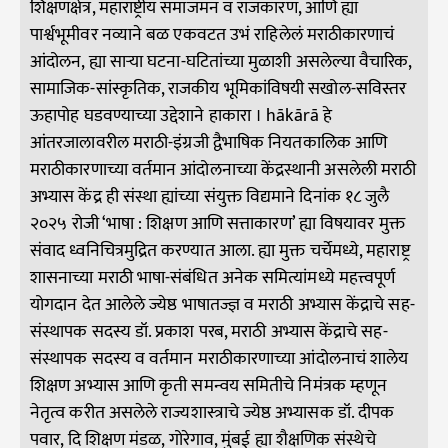
शिक्षणक्षेत्र, महाराष्ट्रीय समाजमन व राजकारण, आणि ह्या
पार्श्वभूमीवर नव्याने बळ एकवटत उभं राहिलेलं मराठीकारणाचं
आंदोलन, ह्या साऱ्या घटना-घटितांच्या मुळाशी असलेल्या वैचारिक,
सामाजिक-सांस्कृतिक, राजकीय भूमिकांविषयी सखोल-सविस्तर
ऊहापोह घडवण्याच्या उद्देशाने हाकारा । hākārā हे
आंतरजालावरील मराठी-इंग्रजी द्वैभाषिक नियतकालिक आणि
मराठीकारणाच्या वर्तमान आंदोलनाच्या केंद्रस्थानी असलेली मराठी
अभ्यास केंद्र ही संस्था ह्यांच्या संयुक्त विद्यमाने दिनांक १८ जुलै
२०२५ रोजी ‘भाषा : शिक्षण आणि सत्ताकारण’ ह्या विषयावर मुक्त
संवाद ध्वनिचित्रमुद्रित करण्यात आला.
ह्या मुक्त चर्चेमध्ये, महाराष्ट्र
शासनाच्या मराठी भाषा-संबंधित अनेक समित्यांमध्ये महत्त्वपूर्ण
योगदान देत आलेले ज्येष्ठ भाषातज्ज्ञ व मराठी अभ्यास केंद्राचे सह-
संस्थापक सदस्य डॉ. प्रकाश परब, मराठी अभ्यास केंद्राचे सह-
संस्थापक सदस्य व वर्तमान मराठीकारणाच्या आंदोलनाचं शालेय
शिक्षण अभ्यास आणि कृती समन्वय समितीचे निमंत्रक म्हणून
नेतृत्व करीत असलेले राज्यशास्त्राचे ज्येष्ठ अभ्यासक डॉ. दीपक
पवार, दि शिक्षण मंडळ, गोरेगाव, मुंबई ह्या शैक्षणिक संस्थेचे