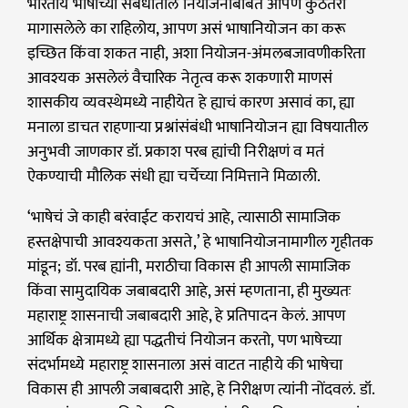
भारतीय भाषांच्या संबंधातील नियोजनाबाबत आपण कुठेतरी
मागासलेले का राहिलोय, आपण असं भाषानियोजन का करू
इच्छित किंवा शकत नाही, अशा नियोजन-अंमलबजावणीकरिता
आवश्यक असलेलं वैचारिक नेतृत्व करू शकणारी माणसं
शासकीय व्यवस्थेमध्ये नाहीयेत हे ह्याचं कारण असावं का, ह्या
मनाला डाचत राहणाऱ्या प्रश्नांसंबंधी भाषानियोजन ह्या विषयातील
अनुभवी जाणकार डॉ. प्रकाश परब ह्यांची निरीक्षणं व मतं
ऐकण्याची मौलिक संधी ह्या चर्चेच्या निमित्ताने मिळाली.
‘भाषेचं जे काही बरंवाईट करायचं आहे, त्यासाठी सामाजिक
हस्तक्षेपाची आवश्यकता असते,’ हे भाषानियोजनामागील गृहीतक
मांडून; डॉ. परब ह्यांनी, मराठीचा विकास ही आपली सामाजिक
किंवा सामुदायिक जबाबदारी आहे, असं म्हणताना, ही मुख्यतः
महाराष्ट्र शासनाची जबाबदारी आहे, हे प्रतिपादन केलं. आपण
आर्थिक क्षेत्रामध्ये ह्या पद्धतीचं नियोजन करतो, पण भाषेच्या
संदर्भामध्ये महाराष्ट्र शासनाला असं वाटत नाहीये की भाषेचा
विकास ही आपली जबाबदारी आहे, हे निरीक्षण त्यांनी नोंदवलं. डॉ.