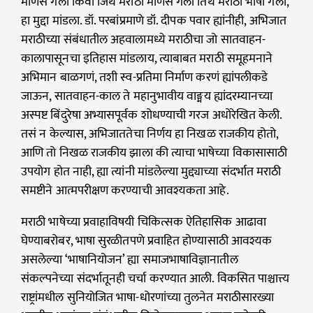
माणसं गेली किंवा जिथे मराठी माणसं गेली तिथे मराठी भाषा गेली,
हा मुद्दा मांडला. डॉ. परबांप्रमाणे डॉ. दीपक पवार ह्यांनीही, अभिजात
मराठीच्या संबंधातील अहवालामध्ये मराठीचा जो सातवाहन-
कालापासूनचा इतिहास मांडलाय, त्याबाबत मराठी समूहमनाने
अभिमान बाळगणं, तशी स्व-प्रतिमा निर्माण करणं ह्यांपलीकडे
जाऊन, सातवाहन-काल ते महानुभावीय वाङ्मय ह्यांदरम्यानच्या
अस्पष्ट बिंदुरेषा अभ्यासपूर्वक शोधण्याची गरज अधोरेखित केली.
तसं न केल्यास, अभिजाततेचा निर्णय हा निखळ राजकीय होतो,
आणि तो निखळ राजकीय झाला की त्याचा भाषेच्या विकासासाठी
उपयोग होत नाही, ह्या त्यांनी मांडलेल्या मुद्द्याच्या संदर्भात मराठी
समष्टीने आत्मपरीक्षण करण्याची आवश्यकता आहे.
मराठी भाषेच्या प्रवाहाविषयी चिकित्सक ऐतिहासिक आढावा
घेण्याबरोबर, भाषा सुरळीतपणे प्रवाहित होण्यासाठी आवश्यक
असलेल्या ‘भाषानियोजन’ ह्या समाजभाषाविज्ञानातील
संकल्पनेच्या संदर्भातूनही चर्चा करण्यात आली. विकसित पाश्चात्त्य
राष्ट्रांमधील सुनियोजित भाषा-धोरणांच्या तुलनेत मराठीसारख्या