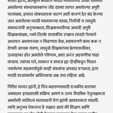
सामंत ह्यांनी, प्रतिकूल काळात मराठी माध्यमाच्या शाळा चालवत
असलेल्या संस्थाचालकांना तोंड द्याव्या लागत असलेल्या अपुरी
पटसंख्या, इमारत धोकादायक वाटणं अशी कारणं देत बंद केल्या
जात असलेल्या मराठी माध्यमाच्या शाळा, निधीची व त्यामुळे
संसाधनांची अनुपलब्धता, शिक्षकभरतीच्या अभावी अपुरी
शिक्षकसंख्या, नको तितके शासकीय उपक्रम लादले गेल्याने
अध्ययन-अध्यापनास न मिळणारा वेळ, स्वायत्तपणे काम करू न
देणारी जाचक यंत्रणा, त्यामुळे शिक्षकांच्या प्रेरणाशक्तीवर,
उत्साहावर होत असलेले परिणाम, अशा अनंत अडचणींचा पाढा
वाचला. त्यांच्या मते, सरकार व समाज ह्या दोन्हींकडून मिळत
नसलेल्या सहकार्यामुळे काही संस्थांचा अपवाद वगळता, इतर
मराठी शाळांसमोर अस्तित्वाचा प्रश्न उभा राहिला आहे.
गिरीश सामंत ह्यांनी, हे चित्र बदलण्यासाठी राजकीय स्तरावर
जबरदस्त इच्छाशक्ती सक्रिय असणं व उत्तम वैचारिक नेतृत्वक्षमता
असलेली व्यक्तित्वं सत्तास्थानी येणं ह्यांची आवश्यकता मांडली.
त्यांचे अनुभव ऐकताना हे लक्षात आलं की शिक्षण आणि