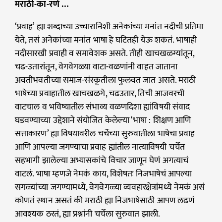
मराठी-का-रणे …
‘प्रवाह’ ह्या शब्दाच्या उच्चारानिशी अनेकांच्या मनांत नदीची प्रतिमा
येते, तसं अनेकांच्या मनांत भाषा हे घटितही येऊ शकतं. भाषाही
नदीसारखी प्रवाही व समावेशक असते. तीही खाचखळग्यांतून,
चढ-उतारांतून, वेगवेगळ्या वाटा-वळणांनी वाहत जाताना
अवतीभवतीच्या समाज-संस्कृतीला फुलवत जात असते. मराठी
भाषेच्या प्रवाहातील खाचखळगे, चढउतार, तिची आजवरची
वाटचाल व भविष्यातील संभाव्य वळणदिशा ह्यांविषयी संवाद
घडवण्याच्या उद्देशाने संयोजित केलेल्या ‘भाषा : शिक्षण आणि
सत्ताकारण’ ह्या विषयावरील चर्चेच्या सुरुवातीला भाषेचा प्रवाह
आणि आपल्या जगण्याचा प्रवाह ह्यांतील नात्याविषयी चर्चेत
सहभागी झालेल्या अभ्यासकांचे विचार जाणून घेणं अगत्याचं
वाटलं. भाषा म्हणजे नेमकं काय, विशेषतः निजभाषेचं आपल्या
सगळ्यांच्या जगण्यामध्ये, वेगवेगळ्या व्यवहारक्षेत्रांमध्ये नेमकं असं
कोणतं स्थान असतं की मराठी ह्या निजभाषेसाठी आपण लढणं
आवश्यक ठरतं, ह्या प्रश्नांनी चर्चेला सुरुवात झाली.