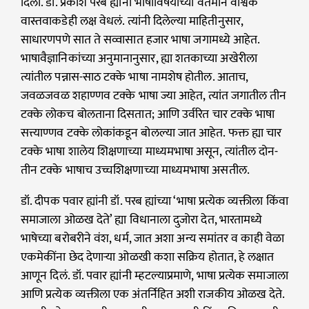
दिला. डॉ. प्रकाश परब ह्यांनी भाषांविषयीच्या वर्तमान वैश्विक
वास्तवाकडेही लक्ष वेधलं. त्यांनी दिलेल्या माहितीनुसार,
साधारणपणे सात ते सव्वासात हजार भाषा जगामध्ये आहेत.
भाषावैज्ञानिकांच्या अनुमानानुसार, ह्या शतकाच्या अखेरीला
त्यांतील पन्नास-साठ टक्के भाषा नामशेष होतील. आताच,
जवळजवळ शहाण्णव टक्के भाषा ज्या आहेत, त्यांत जगातील तीन
टक्के लोकच बोलताना दिसतात; आणि उर्वरित चार टक्के भाषा
सत्त्याण्णव टक्के लोकांकडून बोलल्या जात आहेत. फक्त ह्या चार
टक्के भाषा शालेय शिक्षणाच्या माध्यमभाषा असून, त्यांतील दोन-
तीन टक्के भाषाच उच्चशिक्षणाच्या माध्यमभाषा असतील.
डॉ. दीपक पवार ह्यांनी डॉ. परब ह्यांच्या ‘भाषा प्रत्येक व्यक्तीला किंवा
समाजाला ओळख देते’ ह्या विधानाला दुजोरा देत, भारतामध्ये
भाषेच्या बरोबरीने वंश, धर्म, जात अशा अन्य समांतर व काही वेळा
एकमेकींना छेद देणाऱ्या ओळखी कशा सक्रिय होतात, हे लक्षात
आणून दिलं. डॉ. पवार ह्यांनी म्हटल्याप्रमाणे, भाषा प्रत्येक समाजाला
आणि प्रत्येक व्यक्तीला एक अंतर्निहित अशी राजकीय ओळख देते.