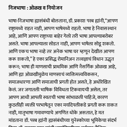
निजभाषा : ओळख व नियोजन
भाषा-निजभाषा ह्यासंबंधी बोलताना, डॉ. प्रकाश परब ह्यांनी,“आपण
राष्ट्रामध्ये राहत नाही, आपण भाषेमध्ये राहतो. भाषा हे निवासस्थान
आहे, आणि आपण राष्ट्राच्या बाहेर गेलो तरी भाषा आपल्याबरोबर
असते. भाषा आपल्याला सोडत नाही, आपण भाषेला सोडू शकतो.
आणि एकच भाषा नव्हे तर अनेक भाषा घर म्हणून देखील आपण
करू शकतो,” हे एका प्रसिद्ध रोमानिअन तत्त्वज्ञाचं विधान उद्धृत
करून; भाषा ही माणसाची प्राथमिक आणि नैसर्गिक ओळख आहे,
आणि ह्या ओळखीमुळेच माणसाचं व्यक्तिमत्त्वविकसन,
समाजधारणा आणि समाजाची प्रगती होत असते, हे अधोरेखित
केलं. जर जगातली भाषिक विविधता टिकवायची असेल, तर
आपण आधी आपली स्वतःची भाषा सांभाळली पाहिजे, कारण
कुठलीही व्यक्ती परभाषेतून एका मर्यादेपलीकडे प्रगती करू शकत
नाही, मातृभाषा गमावण्याचे अगणित धोके असतात, हे मत
मांडताना डॉ. परब ह्यांनी ह्यासंबंधीच्या युनेस्कोच्या भूमिकेचा संदर्भ