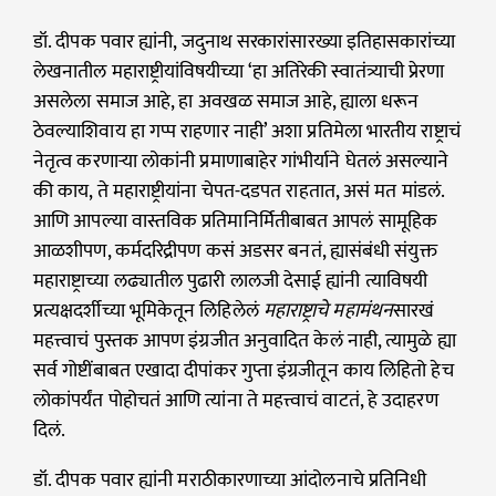
डॉ. दीपक पवार ह्यांनी, जदुनाथ सरकारांसारख्या इतिहासकारांच्या
लेखनातील महाराष्ट्रीयांविषयीच्या ‘हा अतिरेकी स्वातंत्र्याची प्रेरणा
असलेला समाज आहे, हा अवखळ समाज आहे, ह्याला धरून
ठेवल्याशिवाय हा गप्प राहणार नाही’ अशा प्रतिमेला भारतीय राष्ट्राचं
नेतृत्व करणाऱ्या लोकांनी प्रमाणाबाहेर गांभीर्याने घेतलं असल्याने
की काय, ते महाराष्ट्रीयांना चेपत-दडपत राहतात, असं मत मांडलं.
आणि आपल्या वास्तविक प्रतिमानिर्मितीबाबत आपलं सामूहिक
आळशीपण, कर्मदरिद्रीपण कसं अडसर बनतं, ह्यासंबंधी संयुक्त
महाराष्ट्राच्या लढ्यातील पुढारी लालजी देसाई ह्यांनी त्याविषयी
प्रत्यक्षदर्शीच्या भूमिकेतून लिहिलेलं
महाराष्ट्राचे महामंथन
सारखं
महत्त्वाचं पुस्तक आपण इंग्रजीत अनुवादित केलं नाही, त्यामुळे ह्या
सर्व गोष्टींबाबत एखादा दीपांकर गुप्ता इंग्रजीतून काय लिहितो हेच
लोकांपर्यंत पोहोचतं आणि त्यांना ते महत्त्वाचं वाटतं, हे उदाहरण
दिलं.
डॉ. दीपक पवार ह्यांनी मराठीकारणाच्या आंदोलनाचे प्रतिनिधी