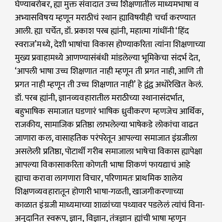
घेण्याबरोबर, ह्या मुक्त संवादात उच्च शिक्षणातील माध्यमभाषा व
अभ्यासविषय म्हणून मराठीचं स्थान ह्याविषयीही चर्चा करण्यात
आली. ह्या चर्चेत, डॉ. प्रकाश परब ह्यांनी, महात्मा गांधींनी ‘हिंद
स्वराज’मध्ये, देशी भाषांचा विकास होण्याकरिता त्यांना शिक्षणाच्या
मुख्य प्रवाहामध्ये आणण्यासंबंधी मांडलेल्या भूमिकेचा संदर्भ देत,
‘आपली भाषा उच्च शिक्षणात नाही म्हणून ती प्रगत नाही, आणि ती
प्रगत नाही म्हणून ती उच्च शिक्षणात नाही’ हे द्वंद्व अधोरेखित केलं.
डॉ. परब ह्यांनी, ज्ञानव्यवहारातील मराठीच्या स्थानासंदर्भात,
बहुभाषिक समाजात घडणारं भाषिक ध्रुवीकरण म्हणजेच आर्थिक,
राजकीय, सामाजिक प्रतिष्ठा लाभलेल्या भाषेकडे लोकांचा वाढत
जाणारा कल, वासाहतिक परंपरेतून आपल्या समाजात इंग्रजीला
असलेली प्रतिष्ठा, पोटार्थी गरीब समाजाला भाषेचा विकास ह्यापेक्षा
आपल्या विकासाकरिता कोणती भाषा शिकणं फायद्याचं आहे
ह्याचा करावा लागणारा विचार, परिणामतः प्राथमिक शालेय
शिक्षणव्यवहारातून होणारी भाषा-गळती, खाजगीकरणाच्या
काळात इंग्रजी माध्यमाच्या शाळांच्या पथ्यावर पडलेलं त्यांचं विना-
अनुदानित स्वरूप, ज्ञान, विज्ञान, तंत्रज्ञान ह्यांची भाषा म्हणून