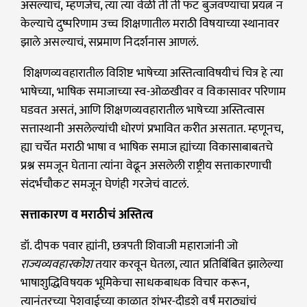
असल्याचं, म्हणजेच, त्या त्या वेळी ती ती फट बुजवण्याचा प्रयत्न न
केल्याचे दुष्परिणाम उच्च शिक्षणातील मराठी विषयाच्या स्थानावर
झाले असल्याचं, सप्रमाण निदर्शनास आणलं.
शिक्षणव्यवहारातील विशिष्ट भाषेच्या अस्तित्वाविषयीचं चित्र हे त्या
भाषेच्या, भाषिक समाजाच्या स्व-ओळखीवर व विकासावर परिणाम
घडवत असतं, आणि शिक्षणव्यवहारातील भाषेच्या अस्तित्वास
सत्तास्थानी असलेल्यांची धोरणं प्रभावित करीत असतात. म्हणूनच,
ह्या चर्चेत मराठी भाषा व भाषिक समाज ह्यांच्या विकासाबाबतचे
प्रश्न समजून घेताना त्यांना वेढून असलेली राष्ट्रीय सत्ताकारणाची
संदर्भचौकट समजून घेणंही गरजेचं वाटलं.
सत्ताकारण व मराठीचं अस्तित्व
डॉ. दीपक पवार ह्यांनी, छत्रपती शिवाजी महाराजांनी जो
राज्यव्यवहारकोश
तयार करवून घेतला, त्यात प्रतिबिंबित झालेल्या
भाषाशुद्धिविषयक भूमिकेचा साधकबाधक विचार करून,
त्यानंतरच्या पेशवाईच्या काळात शंभर-दीडशे वर्षं मराठ्यांचं