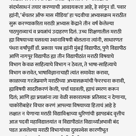
संदर्भसाधनं तयार करण्याची आवश्यकता आहे, हे सांगून डॉ. पवार
ह्यांनी, ‘बॅचलर ऑफ मास मीडिया’ हा पदवीचा अभ्यासक्रम मराठीत
सुरू करण्याकरिता मराठी अभ्यास केंद्राने तीन वर्षं केलेल्या
पाठपुराव्याचं व प्रयत्नांचं उदाहरण दिलं. उच्च शिक्षणातील मराठी
ह्या विषयाच्या घसरत्या स्थानाविषयी बोलताना त्यांनी, साधारणतः
पंधरा वर्षांपूर्वी डॉ. प्रकाश परब ह्यांनी मुंबई विद्यापीठ, पुणे विद्यापीठ
आणि नागपूर विद्यापीठ ह्या तीन विद्यापीठांत मराठी विषयाचे
विभाग केवळ साहित्याचे विभाग न ठेवता, ते भाषा-साहित्याचे
विभाग करावेत, भाषाविज्ञानाचाही त्यांत समावेश करावा,
काळाच्या गरजेप्रमाणे मराठीच्या अभ्यासक्रमांची फेररचना करावी,
ह्याविषयी सादरीकरणं केली, चर्चा घडवली, ह्याचं स्मरण करून
दिलं; आणि ह्या प्रयत्नांना त्या वेळी सकारात्मक प्रतिसाद न देणाऱ्या,
चाकोरीबाहेर विचार करणं आपल्या विषयाच्या हिताचं आहे हे
लक्षात न घेणाऱ्या मराठी विद्याविश्वाच्या धुरिणांची झापडबंद वृत्तीच
आज पदवी महाविद्यालयांत व विद्यापीठांत विद्यार्थ्यांअभावी बंद
पडत असलेल्या मराठी विभागांच्या दुरवस्थेस कारणीभूत