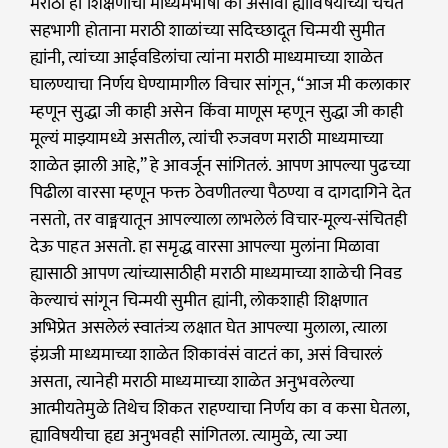
मराठी ही शिक्षणाची माध्यमभाषा का असावी ह्याविषयीच्या चर्चेत
सहभागी होताना मराठी शाळांच्या सदिच्छादूत चिन्मयी सुमीत
ह्यांनी, त्यांच्या आईवडिलांचा त्यांना मराठी माध्यमाच्या शाळेत
घालण्याचा निर्णय घेण्यामागील विचार सांगून, “आज मी कलाकार
म्हणून सुद्धा जी काही असेन किंवा माणूस म्हणून सुद्धा जी काही
मूल्यं माझ्यामध्ये असतील, त्यांची रुजवण मराठी माध्यमाच्या
शाळेत झाली आहे,” हे आवर्जून सांगितलं. आपण आपल्या पुढच्या
पिढीला वारसा म्हणून फक्त ठेवणीतल्या पैठण्या व दागदागिने देत
नसतो, तर वाङ्मयातून आपल्याला लाभलेलं विचार-मूल्य-संचितही
देऊ पाहत असतो. हा समृद्ध वारसा आपल्या मुलांना मिळावा
ह्यासाठी आपण त्यांच्यासाठीही मराठी माध्यमाच्या शाळेची निवड
केल्याचं सांगून चिन्मयी सुमीत ह्यांनी, लोकशाही शिक्षणात
अभिप्रेत असलेलं स्वातंत्र्य लक्षात घेत आपल्या मुलाला, त्याला
इंग्रजी माध्यमाच्या शाळेत शिकावंसं वाटतं का, असं विचारलं
असता, त्यानेही मराठी माध्यमाच्या शाळेत अनुभवलेल्या
आत्मीयतेमुळे तिथेच शिकत राहण्याचा निर्णय का व कसा घेतला,
ह्याविषयीचा हृद्य अनुभवही सांगितला. त्यामुळे, त्या ज्या