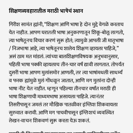
शिक्षणव्यवहारातील मराठी भाषेचं स्थान
गिरीश सामंत ह्यांनी, “शिक्षण आणि भाषा हे दोन मुद्दे वेगळे करताच
येत नाहीत. आपण घरातली भाषा अनुकरणातून शिकू-बोलू लागतो,
त्या भाषेतूनच विचार करणं सुरू होतं; त्यामुळे आपली जी मातृभाषा
/ निजभाषा आहे, त्या भाषेतूनच शालेय शिक्षण व्हायला पाहिजे,”
असं ठाम मत मांडलं. त्यांच्या बालशिक्षणविषयक अनुभवानुसार,
पहिली भाषा पक्की व्हायलाच तीन-चार वर्षं द्यावी लागतात. तोपर्यंत
दुसरी भाषा आपण मुलांसमोर आणली, तर त्या भाषांमधली साधर्म्यं
व फरक ह्यांमुळे मुलं गोंधळून जातात, आणि मग मुलांना दोन्ही
भाषा नीट येत नाहीत. म्हणून पहिल्या तीनचार वर्षांत मराठी ही
भाषा शिक्षणाची माध्यमभाषा असायला पाहिजे. त्यानंतर
तिसरीपासून जमलं तर मौखिक पातळीवर इंग्लिश शिकवायला
सुरुवात करावी. आणि मग पाचवीपासून इंग्लिशचं व्यवस्थित
लेखन-वाचन शिकवणं सुरू करता येऊ शकतं.