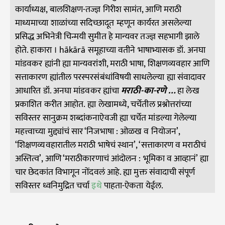
कार्याध्यक्ष, बालशिक्षण-तज्ज्ञ गिरीश सामंत, आणि मराठी
माध्यमाच्या शाळांच्या सदिच्छादूत म्हणून कार्यरत असलेल्या
प्रसिद्ध अभिनेत्री चिन्मयी सुमीत हे मान्यवर तज्ज्ञ सहभागी झाले
होते. हाकारा । hākārā समूहाच्या वतीने भाषाभ्यासक डॉ. अनघा
मांडवकर ह्यांनी ह्या मान्यवरांशी, मराठी भाषा, शिक्षणव्यवहार आणि
सत्ताकारण ह्यांतील परस्परसंबंधांविषयी साधलेल्या ह्या संवादावर
आधारित डॉ. अनघा मांडवकर ह्यांचा
मराठी-का-रणे …
हा लेख
प्रकाशित करीत आहोत.
ह्या लेखामध्ये, चर्चेतील प्रश्नोत्तरांच्या
सविस्तर सानुक्रम शब्दांकनाऐवजी ह्या चर्चेत मांडल्या गेलेल्या
महत्त्वाच्या मुद्द्यांचं सार ‘निजभाषा : ओळख व नियोजन’,
‘शिक्षणव्यवहारातील मराठी भाषेचं स्थान’, ‘सत्ताकारण व मराठीचं
अस्तित्व’, आणि ‘मराठीकारणाचं आंदोलन : भूमिका व आव्हानं’ ह्या
चार छेदकांत विभागून नोंदवलं आहे.
ह्या मुक्त संवादाची
संपूर्ण
सविस्तर ध्वनिमुद्रित चर्चा
इथे
पाहता-ऐकता येईल.