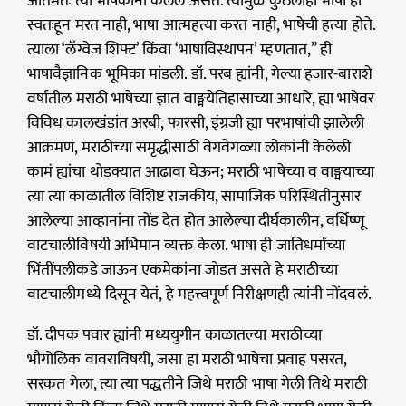
अंतिमतः त्या भाषकांनी केलेलं असतं. त्यामुळे कुठलीही भाषा ही
स्वतःहून मरत नाही, भाषा आत्महत्या करत नाही, भाषेची हत्या होते.
त्याला ‘लँग्वेज शिफ्ट’ किंवा ‘भाषाविस्थापन’ म्हणतात,” ही
भाषावैज्ञानिक भूमिका मांडली. डॉ. परब ह्यांनी, गेल्या हजार-बाराशे
वर्षांतील मराठी भाषेच्या ज्ञात वाङ्मयेतिहासाच्या आधारे, ह्या भाषेवर
विविध कालखंडांत अरबी, फारसी, इंग्रजी ह्या परभाषांची झालेली
आक्रमणं, मराठीच्या समृद्धीसाठी वेगवेगळ्या लोकांनी केलेली
कामं ह्यांचा थोडक्यात आढावा घेऊन; मराठी भाषेच्या व वाङ्मयाच्या
त्या त्या काळातील विशिष्ट राजकीय, सामाजिक परिस्थितीनुसार
आलेल्या आव्हानांना तोंड देत होत आलेल्या दीर्घकालीन, वर्धिष्णू
वाटचालीविषयी अभिमान व्यक्त केला. भाषा ही जातिधर्मांच्या
भिंतींपलीकडे जाऊन एकमेकांना जोडत असते हे मराठीच्या
वाटचालीमध्ये दिसून येतं, हे महत्त्वपूर्ण निरीक्षणही त्यांनी नोंदवलं.
डॉ. दीपक पवार ह्यांनी मध्ययुगीन काळातल्या मराठीच्या
भौगोलिक वावराविषयी, जसा हा मराठी भाषेचा प्रवाह पसरत,
सरकत गेला, त्या त्या पद्धतीने जिथे मराठी भाषा गेली तिथे मराठी