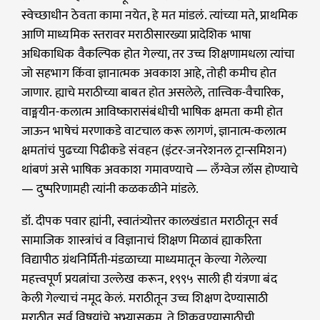
स्वेच्छाधीन ठेवता कामा नयेत, हे मत मांडलं. त्यांच्या मते, प्राथमिक
आणि माध्यमिक स्तरावर मराठीसारख्या प्रादेशिक भाषा
अधिकाधिक वैकल्पिक होत गेल्या, तर उच्च शिक्षणामधला त्यांचा
जो सहभाग किंवा ज्ञानात्मक अवकाश आहे, तोही कमीच होत
जाणार. ह्याचे मराठीच्या बाबत होत असलेले, तात्त्विक-वैचारिक,
वाङ्मयीन-कलात्म आविष्कारासंबंधीची भाषिक क्षमता कमी होत
जाऊन भाषेचं मरणाकडे वाटचाल करू लागणं, ज्ञानात्म-कलात्म
क्षमतांचं पुढच्या पिढीकडे संवहन (इंटर-जनरेशनल ट्रान्समिशन)
थांबणं असे भाषिक अवकाश गमावण्याचे — लँग्वेज लॉस होण्याचे
— दुष्परिणामही त्यांनी कळकळीने मांडले.
डॉ. दीपक पवार ह्यांनी, स्वातंत्र्योत्तर कालखंडात मराठीतून सर्व
सामाजिक शास्त्रांचं व विज्ञानाचं शिक्षण मिळावं ह्याकरिता
विद्यापीठ ग्रंथनिर्मिती-मंडळाच्या माध्यमातून केल्या गेलेल्या
महत्त्वपूर्ण प्रयत्नांचा उल्लेख करून, १९९५ साली ही यंत्रणा बंद
केली गेल्याचं नमूद केलं. मराठीतून उच्च शिक्षण देण्यासाठी
मराठीत सर्व विषयांचे अभ्यासक्रम, ते शिकवण्यासाठीची