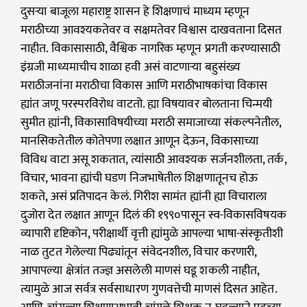
दुसऱ्या बाजूला महाराष्ट्र शासन हे शिक्षणाचं माध्यम म्हणून
मराठीच्या आवश्यकतेवर व सक्षमतेवर विश्वास दाखवताना दिसत
नाहीत. विकासासाठी, वैश्विक नागरिक म्हणून प्रगती करण्यासाठी
इंग्रजी माध्यमाचीच शाळा हवी असं वाटणाऱ्या बहुसंख्य
मराठीजनांना मराठीचा विकास आणि मराठीभाषकांचा विकास
ह्यांत जणू परस्परविरोध वाटतो. ह्या विषयावर बोलताना चिन्मयी
सुमीत ह्यांनी, विकासाविषयीच्या मराठी समाजाच्या संकल्पनेतील,
मानसिकतेतील कोतेपणा लक्षात आणून देऊन, विकासाच्या
विविध वाटा असू शकतात, त्यांसाठी आवश्यक सर्जनशीलता, तर्क,
विचार, भावना ह्यांची घडण निजभाषेतील शिक्षणातूनच होऊ
शकते, असं प्रतिपादन केलं. गिरीश सामंत ह्यांनी ह्या विचाराला
दुजोरा देत लक्षात आणून दिलं की १९९०पासून स्व-विकासविषयक
व्यापारी दृष्टिकोन, परीक्षार्थी वृत्ती ह्यांमुळे आपल्या भाषा-संस्कृतीशी
नाळ तुटत गेलेल्या पिढ्यांतून संवेदनशील, विचार करणारी,
आपापल्या क्षेत्रांत तज्ज्ञ असलेली माणसं घडू शकली नाहीत,
त्यामुळे आज सर्वत्र सर्वसाधारण गुणवत्तेची माणसं दिसत आहेत.