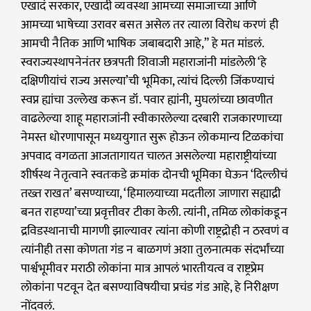
एखादं सरकार, एखादी व्यवस्था आमच्या समाजाच्या आणि
आमच्या भाषेच्या उरावर बसत असेल तर त्याला विरोध करणं ही
आमची नैतिक आणि भाषिक जबाबदारी आहे,” हे मत मांडलं.
स्वराज्यस्थापनेनंतर छत्रपती शिवाजी महाराजांनी मांडलेली ‘हे
दक्षिणीयांचं राज्य असल्या’ची भूमिका, त्यांचं दिल्ली जिंकण्याचं
स्वप्न ह्यांचा उल्लेख करून डॉ. पवार ह्यांनी, मुघलांच्या छावणीत
वाढलेल्या शाहू महाराजांनी स्वीकारलेल्या दरबारी राजकारणाच्या
नेमस्त धोरणापासून मध्ययुगात सुरू होऊन लोकमान्य टिळकांचा
अपवाद वगळता आजतागायत चालत असलेल्या महाराष्ट्रीयांच्या
शीर्षस्थ नेतृत्वाने स्वतःकडे क्रमांक दोनची भूमिका घेऊन ‘दिल्लीचं
तख्त राखत’ बसण्याच्या, ‘हिमालयाच्या मदतीला जाणारा सह्याद्री
बनत राहण्या’च्या प्रवृत्तीवर टीका केली. त्यांनी, तमिळ लोकांकडून
द्रविडस्थानाची मागणी झाल्यावर त्यांना कोणी राष्ट्रद्रोही न ठरवणं व
त्यांनीही तसा कोणता गंड न बाळगणं अशा तुलनात्मक संदर्भांच्या
पार्श्वभूमीवर मराठी लोकांना मात्र आपलं भारतीयत्व व राष्ट्रप्रेम
लोकांना पटवून देत बसण्याविषयीचा प्रचंड गंड आहे, हे निरीक्षण
नोंदवलं.