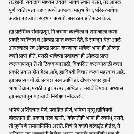
तज्ज्ञांनी, संवादाचं माध्यम एवढंच भाषेचं स्थान नसतं, तर आपलं
पूर्ण व्यक्तिमत्त्व घडण्यामध्ये आपल्या मातृभाषेचा, परिसरभाषेचा
अत्यंत महत्त्वाचा सहभाग असतो, असं ठाम प्रतिपादन केलं.
ह्या प्रारंभिक संवादातून, निजभाषा व्यक्तीला व समाजाला कशा
प्रकारे व्यक्तित्व व ओळख प्राप्त करून देते, हे समजून घेता आलं.
आपल्याला स्व-ओळख प्रदान करणाऱ्या भाषेला भाषा ही ओळख
कशी प्राप्त होते, मराठी भाषेच्या प्रवाहाचा ही ओळख प्राप्त
करण्यापासून ते ती टिकवण्यासाठी, विकसित करण्यासाठी कशा
प्रकारे प्रवास होत गेला आहे, ह्याविषयी विचार करणं महत्त्वाचं आहे.
ह्या प्रश्नासंबंधी डॉ. प्रकाश परब आणि डॉ. दीपक पवार ह्यांनी
भाषाविज्ञान, मराठी वाङ्मयपरंपरा, अभिजात मराठीविषयक अभ्यास
ह्या संदर्भातून महत्त्वाची निरीक्षणं नोंदवली.
भाषेचं अस्तित्वात येणं, प्रवाहित होणं, भाषेचा मृत्यू ह्यांविषयी
बोलताना डॉ. प्रकाश परब ह्यांनी, “कोणतीही भाषा ही स्वयंभू नसते,
ती पूर्णपणे समाजनिर्मित असते. तिचं जे काही बरंवाईट होईल, ते