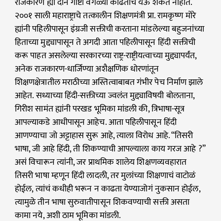
राजकारण ह्या दोन गोष्टी वेगळ्या काढताच येऊ शकत नाहीत.
२००१ साली महाराष्ट्राचे तत्कालीन शिक्षणमंत्री प्रा. रामकृष्ण मोरे
ह्यांनी पहिलीपासून इंग्रजी सक्तीची करताना मांडलेल्या बहुजनांच्या
हिताच्या मुद्द्यापासून ते अगदी आता पहिलीपासून हिंदी सक्तीची
करू पाहत असलेल्या सरकारच्या राष्ट्र-राष्ट्रीयत्वाच्या मुद्द्यापर्यंत,
अनेक राजकारण-धार्जिण्या अशैक्षणिक धोरणांतून
शिक्षणक्षेत्रातील मराठीच्या अस्तित्वाबाबत गंभीर पेच निर्माण झाले
आहेत. सध्याच्या हिंदी-सक्तीच्या ज्वलंत मुद्द्याविषयी बोलताना,
गिरीश सामंत ह्यांनी परखड भूमिका मांडली की, त्रिभाषा-सूत्र
आपल्याकडे आधीपासून आहेच. आता पहिलीपासून हिंदी
आणण्याचा जो अट्टाहास सुरू आहे, त्याला विरोध आहे. “तिसरी
भाषा, जी आहे हिंदी, ती शिकण्याची आपल्याला काय गरज आहे ?”
असं विचारून त्यांनी, जर प्राथमिक शालेय शिक्षणव्यवहारात
तिसरी भाषा म्हणून हिंदी लादली, तर मुलांच्या शिक्षणाचं वाटोळं
होईल, त्यांचं कधीही भरून न काढता येण्याजोगं नुकसान होईल,
त्यामुळे तीन भाषा सुरुवातीपासून शिकवण्याची सक्ती असता
कामा नये, अशी ठाम भूमिका मांडली.