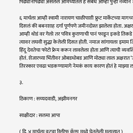
पिढ्यानपिढ्या असलेले आमच्यातले हे संबंध आम्ही पुन्हा नव्याने
६ मार्चला आम्ही स्वामी नारायण चाळीपाशी फ्रुट मार्केटच्या मा
दिसलं की बबनशाह दर्गा पूर्णपणे जमीनदोस्त झालेला होता. अक
आम्ही थोडं वर गेलो तर पवित्र कुराणाची पानं फाडून इकडे तिक
त्यावर लघवी सुद्धा केलेली दिसत होती. नमाज सांगायला इमाम ज
हिंदू देवतेचा फोटो फ्रेम करून लावलेला होता आणि त्याची व्य
होतं. शेजारच्या भिंतीवर ओबडधोबड आणि मोठ्या लाल अक्षरात ‘जय 
तिरस्कार एवढा भडकण्यामागे नेमकं काय कारण होतं हे माझ्या ल
३.
ठिकाण : सय्यदवाडी, अझीमनगर
साक्षीदार : सलमा आपा
( दि. ४ मार्चला वटवा रिलीफ कॅम्प मध्ये घेतलेली मुलाखत )