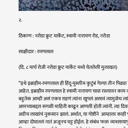
२.
ठिकाण : नरोडा फ्रुट मार्केट, स्वामी नारायण रोड, नरोडा
साक्षीदार : रमणलाल
(दि. ८ मार्च रोजी नरोडा फ्रुट मार्केट मध्ये घेतलेली मुलाखत)
“इथे इब्राहीम-रमणलाल ही हिंदू-मुस्लीम कुटुंबं गेल्या तीन पिढ्य
आहेत. इब्राहीम रमणलाल हे स्वामी नारायण चाळ रस्त्यावर क
बहुतेक आम्ही असं एकत्र राहणं त्यांना खुपलं असावं त्यामुळेच त्
आमच्याबद्दल सगळी माहिती काढून आणली होती त्यांनी. त्या दिव
अडीच लाखांचं नुकसान झालं. अर्थात, या गोष्टीने आम्हाला काह
आम्हा दोघातलं नातं अजूनच घट्ट होईल. हे संबंध फक्त व्यवसायापुर