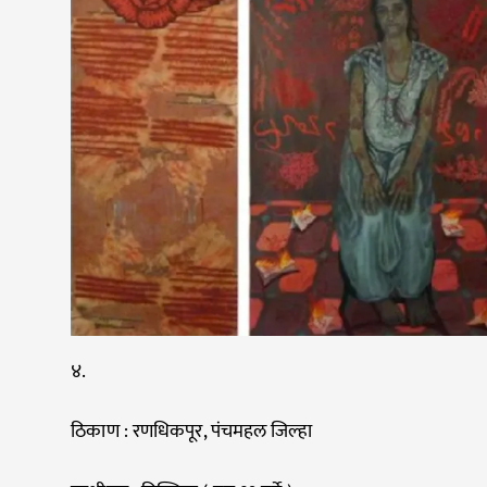
४.
ठिकाण : रणधिकपूर, पंचमहल जिल्हा