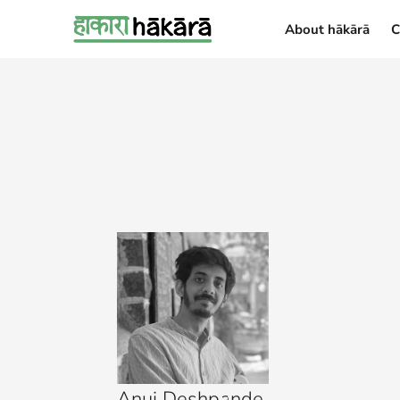
About hākārā
C
About hākārā
Anuj Deshpande