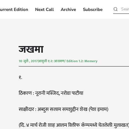
urrent Edition
Next Call
Archive
Subscribe
Current Edition
Next Call
Archive
Subscribe
जखमा
10 जुलै , 2017
आवृत्ती १​.२: ​आठवण/ ​​Edition 1.2: ​M​emory
१.
ठिकाण : नूरानी मस्जिद, नरोडा पाटीया
साक्षीदार : अब्दुस सलाम समशुद्दीन शेख (पेश इमाम)
(दि. ४ मार्च रोजी शाह आलम रिलीफ कॅम्पमध्ये घेतलेली मुलाखत