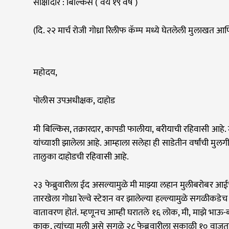
साक्षीदार : बिल्किस ( वय १९ वर्षे )
(दि. २२ मार्च रोजी गोध्रा रिलीफ कॅम्प मध्ये घेतलेली मुलाखत 
महोदय,
पोलीस उपअधीक्षक, दाहोड
मी बिल्किस, तक्रारदार, कापडी फालीया, बरीयाची रहिवासी आहे
यांच्याशी झालेला आहे. आम्हाला सलेहा ही साडेतीन वर्षांची मु
तालुका दाहोडची रहिवासी आहे.
२३ फेब्रुवारीला ईद असल्यामुळे मी माझ्या लहान मुलीबरोबर आईच्
तारखेला गोध्रा रेल्वे स्टेशन वर झालेल्या हल्ल्यामुळे सगळीकडे
वातावरण होतं. म्हणूनच आम्ही घरातले १६ लोक, मी, माझे भाऊ-
काकू, त्यांच्या मुली असे सगळे २८ फेब्रुवारीला सकाळी १० वा