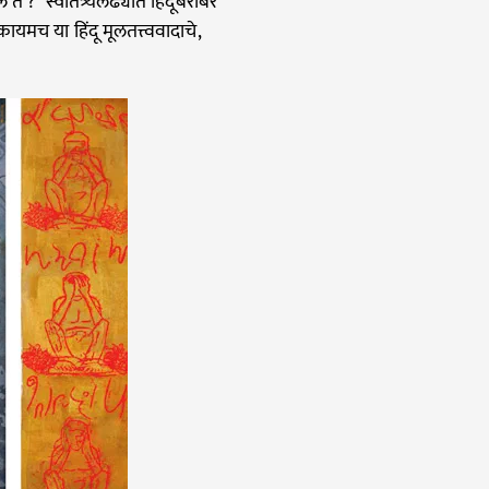
 ? स्वातंत्र्यलढ्यात हिंदूंबरोबर
यमच या हिंदू मूलतत्त्ववादाचे,