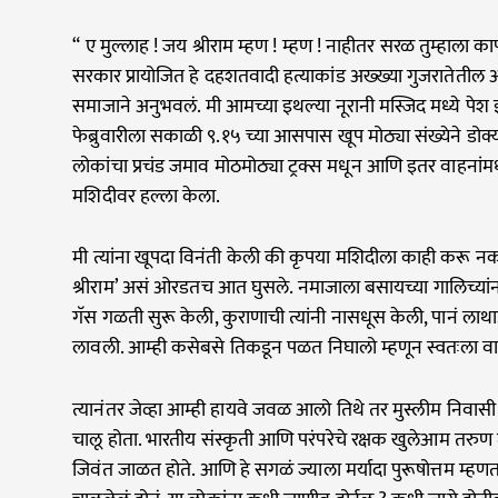
“ ए मुल्लाह ! जय श्रीराम म्हण ! म्हण ! नाहीतर सरळ तुम्हाला कापू
सरकार प्रायोजित हे दहशतवादी हत्याकांड अख्ख्या गुजरातेतील 
समाजाने अनुभवलं. मी आमच्या इथल्या नूरानी मस्जिद मध्ये पेश 
फेब्रुवारीला सकाळी ९.१५ च्या आसपास खूप मोठ्या संख्येने डोक्या
लोकांचा प्रचंड जमाव मोठमोठ्या ट्रक्स मधून आणि इतर वाहनांम
मशिदीवर हल्ला केला.
मी त्यांना खूपदा विनंती केली की कृपया मशिदीला काही करू न
श्रीराम’ असं ओरडतच आत घुसले. नमाजाला बसायच्या गालिच्यांन
गॅस गळती सुरू केली, कुराणाची त्यांनी नासधूस केली, पानं ला
लावली. आम्ही कसेबसे तिकडून पळत निघालो म्हणून स्वतःला 
त्यानंतर जेव्हा आम्ही हायवे जवळ आलो तिथे तर मुस्लीम निवा
चालू होता. भारतीय संस्कृती आणि परंपरेचे रक्षक खुलेआम तरुण म
जिवंत जाळत होते. आणि हे सगळं ज्याला मर्यादा पुरूषोत्तम म्हणता