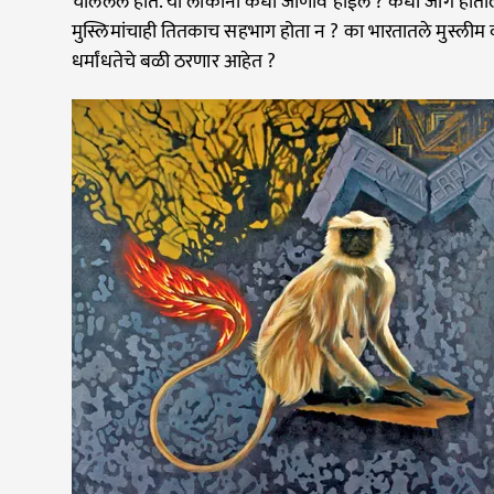
चाललेलं होतं. या लोकांना कधी जाणीव होईल ? कधी जागे होतील ते
मुस्लिमांचाही तितकाच सहभाग होता न ? का भारतातले मुस्लीम का
धर्मांधतेचे बळी ठरणार आहेत ?