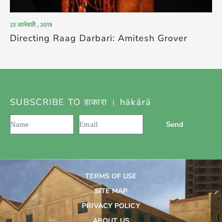
23 जानेवारी , 2019
Directing Raag Darbari: Amitesh Grover
SUBSCRIBE TO हाकारा । hākārā
Send
TERMS OF USE
SITE MAP
PRIVACY POLICY
ABOUT US