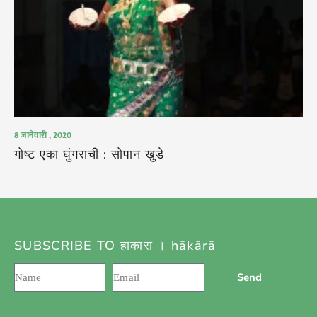
8 जानेवारी , 2020
गोष्ट एका घुंगराची : सोपान खुडे
SUBSCRIBE TO हाकारा । hākārā
Send