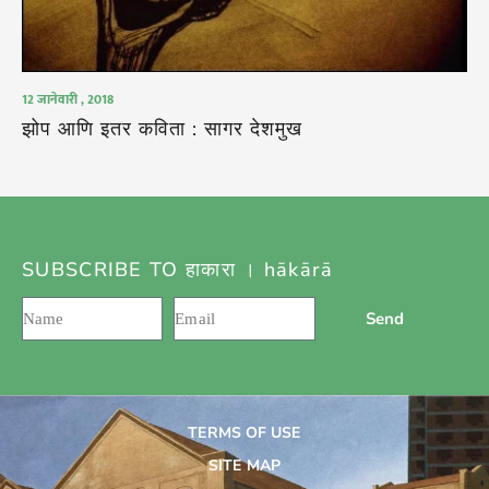
12 जानेवारी , 2018
झोप आणि इतर कविता : सागर देशमुख
SUBSCRIBE TO हाकारा । hākārā
Send
TERMS OF USE
SITE MAP