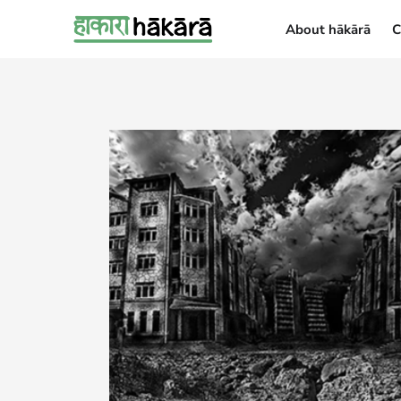
About hākārā
C
About hākārā