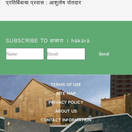
प्रतिबिंबाचा प्रवास : आशुतोष पोतदार
SUBSCRIBE TO हाकारा । hākārā
Send
TERMS OF USE
SITE MAP
PRIVACY POLICY
ABOUT US
CONTACT INFORMATION