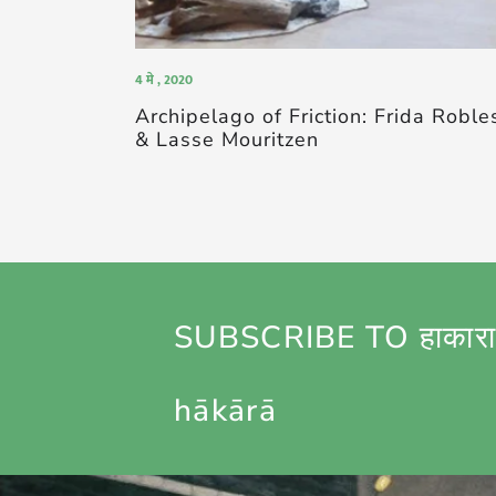
4 मे , 2020
Archipelago of Friction: Frida Roble
& Lasse Mouritzen
SUBSCRIBE TO हाकारा
hākārā