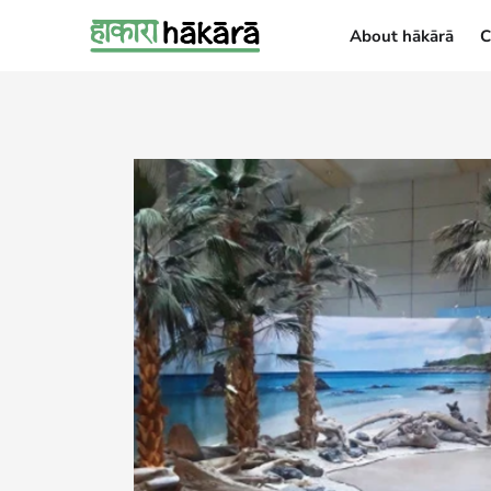
About hākārā
C
About hākārā