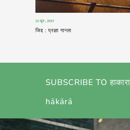
25 जून , 2021
जिद्द : प्रज्ञा गान्ला
SUBSCRIBE TO हाकारा
hākārā