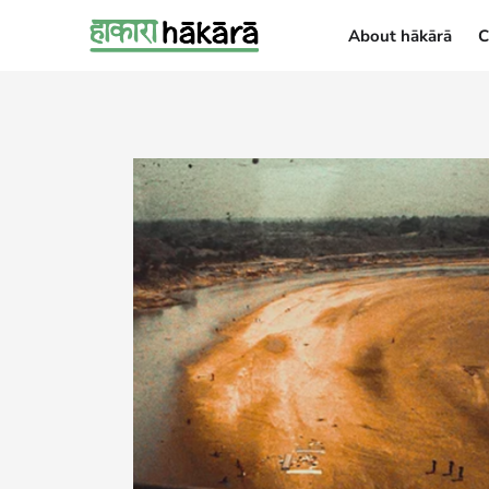
About hākārā
C
About hākārā