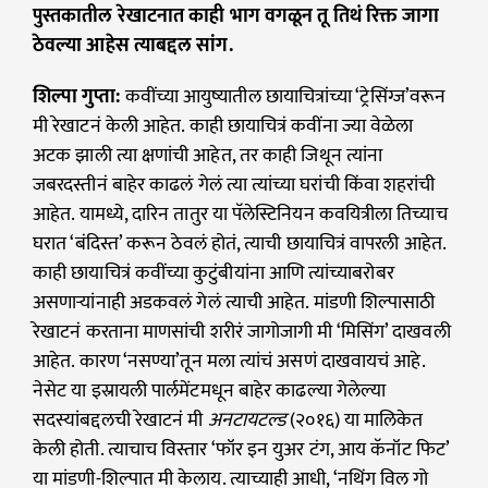
पुस्तकातील रेखाटनात काही भाग वगळून तू तिथं रिक्त जागा
ठेवल्या आहेस त्याबद्दल सांग.
शिल्पा गुप्ता:
कवींच्या आयुष्यातील छायाचित्रांच्या ‘ट्रेसिंग्ज’वरून
मी रेखाटनं केली आहेत. काही छायाचित्रं कवींना ज्या वेळेला
अटक झाली त्या क्षणांची आहेत, तर काही जिथून त्यांना
जबरदस्तीनं बाहेर काढलं गेलं त्या त्यांच्या घरांची किंवा शहरांची
आहेत. यामध्ये, दारिन तातुर या पॅलेस्टिनियन कवयित्रीला तिच्याच
घरात ‘बंदिस्त’ करून ठेवलं होतं, त्याची छायाचित्रं वापरली आहेत.
काही छायाचित्रं कवींच्या कुटुंबीयांना आणि त्यांच्याबरोबर
असणाऱ्यांनाही अडकवलं गेलं त्याची आहेत. मांडणी शिल्पासाठी
रेखाटनं करताना माणसांची शरीरं जागोजागी मी ‘मिसिंग’ दाखवली
आहेत. कारण ‘नसण्या’तून मला त्यांचं असणं दाखवायचं आहे.
नेसेट या इस्रायली पार्लमेंटमधून बाहेर काढल्या गेलेल्या
सदस्यांबद्दलची रेखाटनं मी
अनटायटल्ड
(२०१६) या मालिकेत
केली होती. त्याचाच विस्तार ‘फॉर इन युअर टंग, आय कॅनॉट फिट’
या मांडणी-शिल्पात मी केलाय. त्याच्याही आधी, ‘नथिंग विल गो