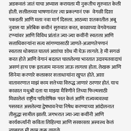
अडकवलं जातं याचा अभ्यास करायला मी नुकतीच सुरुवात केली
होती. सलीलच्या भाषणानंतर त्या प्रकल्पानं एक वेगळी दिशा
पकडली आणि मला नवा मार्ग दिसला. आठव्या शतकातील अबू
नुवास या अरेबिक कवीनं सुरुवात करत, काळाच्या वेगवेगळ्या
टप्प्यांवर आणि विविध प्रांतांत ज्या-ज्या कवींनी स्वतःला आणि
सत्ताधिकाऱ्यांना सत्य सांगण्यासाठी जाणते-अजाणतेपणानं
स्वतःला धोक्यात घातलं अशांचा शोध मी घेऊ लागले. हे मी सगळं
करत होते आणि वेगानं बदलत चाललेल्या भारतात उदारमतवादाचं
असणं हाच एक इलजाम मानला जाऊ लागला होता. लेखक आणि
सिनेमा करणारे कलाकार सत्ताधाऱ्यांना खुपत होते. अशा
वातावरणात माझं काम सत्तेच्या विरुद्ध जाणारं ठरणार होतं. याच
काळात मधुश्री दत्ता या माझ्या मैत्रिणीने तिच्या फिल्मसाठी
मिळालेलं राष्ट्रीय पारितोषिक परत केलं आणि राज्यव्यवस्था
पसरवत असलेल्या द्वेषभावनेचा निषेध करण्याच्या आंदोलनात
तीसुद्धा सामील झाली. जगभरात ज्या-ज्या कवींनी आणि
कार्यकर्त्यांनी कविता लिहिल्या आणि सरकारला अस्वस्थ केलं
त्याबद्दल मी काम करू लागले.