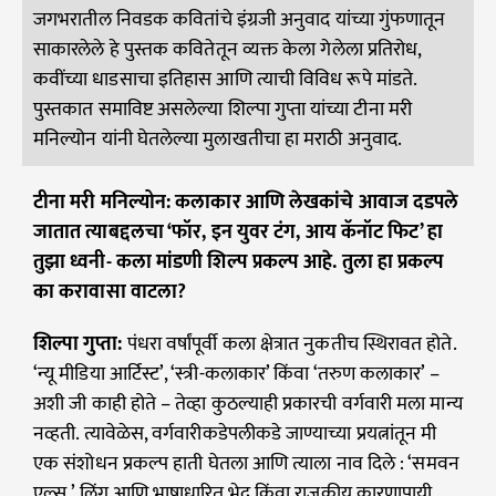
जगभरातील निवडक कवितांचे इंग्रजी अनुवाद यांच्या गुंफणातून
साकारलेले हे पुस्तक कवितेतून व्यक्त केला गेलेला प्रतिरोध,
कवींच्या धाडसाचा इतिहास आणि त्याची विविध रूपे मांडते.
पुस्तकात समाविष्ट असलेल्या शिल्पा गुप्ता यांच्या टीना मरी
मनिल्योन यांनी घेतलेल्या मुलाखतीचा हा मराठी अनुवाद.
टीना मरी मनिल्योन: कलाकार आणि लेखकांचे आवाज दडपले
जातात त्याबद्दलचा ‘फॉर, इन युवर टंग, आय कॅनॉट फिट’ हा
तुझा ध्वनी- कला मांडणी शिल्प प्रकल्प आहे. तुला हा प्रकल्प
का करावासा वाटला?
शिल्पा गुप्ता:
पंधरा वर्षांपूर्वी कला क्षेत्रात नुकतीच स्थिरावत होते.
‘न्यू मीडिया आर्टिस्ट’, ‘स्त्री-कलाकार’ किंवा ‘तरुण कलाकार’ –
अशी जी काही होते – तेव्हा कुठल्याही प्रकारची वर्गवारी मला मान्य
नव्हती. त्यावेळेस, वर्गवारीकडेपलीकडे जाण्याच्या प्रयत्नांतून मी
एक संशोधन प्रकल्प हाती घेतला आणि त्याला नाव दिले : ‘समवन
एल्स.’ लिंग आणि भाषाधारित भेद किंवा राजकीय कारणापायी