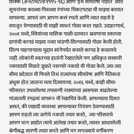
शिक्के (
अनटायटल्ड
१९९५-९६) आणि ‘इथे सीमारेषा नाहीत’ अशा
सूचनांच्या काळ्या-पिवळ्या रंगांच्या चिकटपट्या मी माझ्या कामात
वापरल्या. आपलं जग आपण कसं रचतो आणि त्यात राहतो हे
समजून घेण्यासाठी मी माझी साधनं गोळा करत राहते. उदाहरणार्थ,
२००१ मध्ये, स्त्रियांच्या मासिक पाळी-दरम्यान स्रवणाऱ्या रक्ताच्या
डागांची कापडं माझ्या नव्या मांडणी-शिल्पासाठी गोळा केली होती.
शिल्प पाहणाऱ्याला मुद्दाम सांगेपर्यंत कसले कापड हे कळायचे
नाही. लोकांनी स्वतःच्या हातांनी रेखाटलेले पण अधिकृत सरकारी
नकाशाशी मिळते जुळते नसणारे नकाशे मी गोळा केले. ज्या-ज्या
सीमा प्रदेशात मी फिरले तिथं राज्यांच्या सीमारेषा आणि नैतिकता
अंधुक होत जाताना मला दिसायच्या. २०१६ मध्ये, काही सीमा-
परिसरात उभारलेल्या तपासणी नाक्यांच्या आसपास वाढलेल्या
गांजातली रंगद्रव्यं वापरून मी रेखाचित्रं केली. आपल्याला दिसत
असतं, की एखादी व्यवस्था आपल्यावर नियंत्रण ठेवण्यासाठी
आपण राहतो त्या जागेचे नकाशे तयार करते, ज्या परिसराचे
आपण भाग आहोत त्याचे आलेख तयार करते, त्यावर आधारलेली
श्रेणीबद्ध सारणी तयार करते आणि मग सगळ्याचे वर्गीकरण