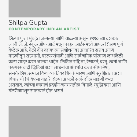
Shilpa Gupta
CONTEMPORARY INDIAN ARTIST
शिल्पा गुप्ता मुंबईत जन्मल्या आणि वाढल्या असून १९९० च्या दशकात
त्यांनी जे. जे. स्कूल ऑफ आर्ट मधून फाइन आर्टसमध्ये आपलं शिक्षण पूर्ण
केलेलं आहे. गेली दोन दशकं त्या संशोधनावर आधारित सराव आणि
मांडणीतून सहभागी, परस्परसंवादी आणि सार्वजनिक परिमाण लाभलेली
कला सादर करत आल्या आहेत. लिखित संहिता, रेखाटनं, वस्तू, ध्वनी आणि
परस्परसंवादी व्हिडिओ अशा साधनांचा अंतर्भाव करत सीमा-रेषा,
सेन्सॉरशिप, समाज किंवा व्यक्तींवर शिक्के मारणं आणि सुरक्षितता अशा
विचारांची चिकित्सा याद्वारे शिल्पा आपली सर्जनशील मांडणी करत
असतात. त्यांच्या कामाचं प्रदर्शन जगभरातील बिनाले, म्युझियम्स आणि
गॅलरीजमधून सातत्यानं होत असतं.