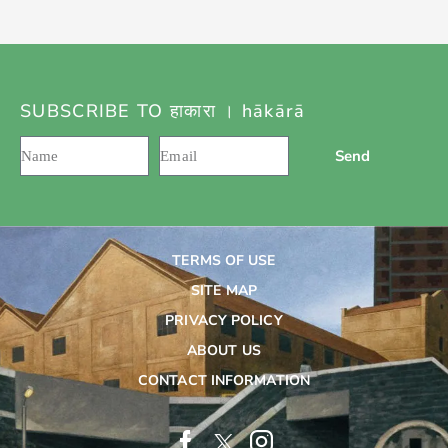
SUBSCRIBE TO हाकारा । hākārā
Send
TERMS OF USE
SITE MAP
PRIVACY POLICY
ABOUT US
CONTACT INFORMATION