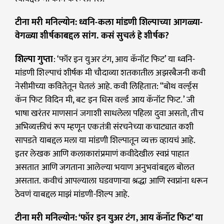
टीना मरी मनिल्योन: ध्वनि-कला मांडणी शिल्पाच्या आगळ्या-
वेगळ्या शीर्षकाबद्दल सांग. कसं सुचलं हे शीर्षक?
शिल्पा गुप्ता
: ‘फॉर इन युअर टंग, आय कॅनॉट फिट’ या ध्वनि-
मांडणी शिल्पाचं शीर्षक मी चौदाव्या शतकातील अझरबैजनी कवी
नेसीमीच्या कवितेतून घेतलं आहे. कवी लिहितात: “बोथ वर्ल्ड्स
कॅन फिट विदिन मी, बट इन धिस वर्ल्ड आय कॅनॉट फिट.’ जी
भाषा खरंतर माणसानं जगाशी साधलेला पहिला दुवा असतो, तीच
अभिव्यक्तीचं रूप म्हणून एकतंत्री संरचनेच्या कचाट्यात कशी
सापडते याबद्दल मला या मांडणी शिल्पातून व्यक्त व्हायचं आहे.
इतर लेखक आणि कलाकारांप्रमाणं कवीदेखील स्वप्नं पाहात
असतात आणि जगताना आलेल्या भयाण अनुभवांबद्दल बोलत
असतात. कवीचं आपल्याला घडवणाऱ्या श्रद्धा आणि स्वप्नांना धरून
ठेवणं याबद्दल माझं मांडणी-शिल्प आहे.
टीना मरी मनिल्योन: ‘फॉर इन युअर टंग, आय कॅनॉट फिट’ या