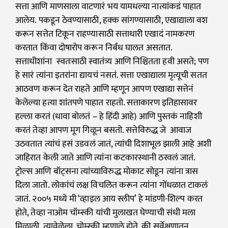
सत्ता आणि माणसाला वाटणारं भय यामधल्या नात्यांकडं पाहात
आलेय. पकडून ठेवण्यासाठी, हक्क सांगण्यासाठी, एखाद्याला वश
करून सत्तेत टिकून राहण्यासाठी सत्ताधारी एखादं नामकरण
करतात किंवा दोषारोप करून निर्बंध घालत असतात.
सत्ताधीशांना स्वतःसाठी स्वातंत्र्य आणि निश्चितता हवी असते; पण
हे सारं त्यांना इतरांना द्यायचं नसतं. सत्ता एखाद्याला मृत्यूची सतत
आठवण करून देत राहते आणि म्हणून आपण एखाद्या सत्तेनं
केलेल्या हत्या शांतपणे पाहात राहतो. सत्ताकारण इतिहासावर
हल्ला करतं (धावा बोलतं – हे हिंदी आहे) आणि पुस्तकं नाहिशी
करतं तेव्हा आपण मूग गिळून बसतो. सत्तेविरुद्ध जे आवाज
उठवतात त्यांचं हसं उडवलं जातं, त्यांची दिशाभूल झाली आहे अशी
जाहिरात केली जाते आणि त्यांना कटकारस्थानी ठरवलं जातं.
ट्रोल्स आणि बॉट्सना त्यांच्याविरुद्ध मोकाट सोडून त्यांना त्रास
दिला जातो. लोकांचं लक्ष विचलित करून त्यांना गोंधळात टाकलं
जातं. २००५ मध्ये मी ‘व्हाइल आय स्लीप’ हे मांडणी-शिल्प करत
होते, तेव्हा नाओम चॉम्स्की यांची मुलाखत घेण्याची संधी मला
मिळाली. त्यावेळेला, चोम्स्की म्हणाले होते, की सर्वेक्षणातून