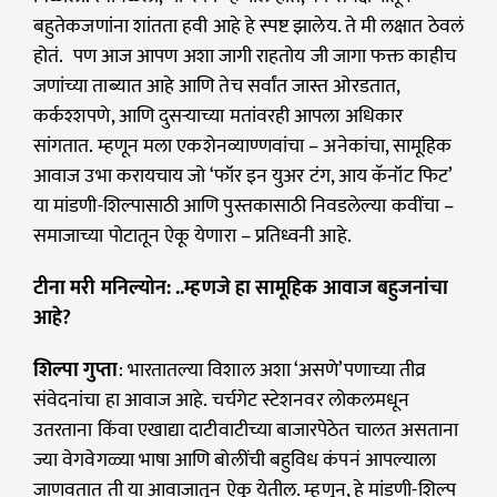
बहुतेकजणांना शांतता हवी आहे हे स्पष्ट झालेय. ते मी लक्षात ठेवलं
होतं. पण आज आपण अशा जागी राहतोय जी जागा फक्त काहीच
जणांच्या ताब्यात आहे आणि तेच सर्वांत जास्त ओरडतात,
कर्कश्शपणे, आणि दुसऱ्याच्या मतांवरही आपला अधिकार
सांगतात. म्हणून मला एकशेनव्याण्णवांचा – अनेकांचा, सामूहिक
आवाज उभा करायचाय जो ‘फॉर इन युअर टंग, आय कॅनॉट फिट’
या मांडणी-शिल्पासाठी आणि पुस्तकासाठी निवडलेल्या कवींचा –
समाजाच्या पोटातून ऐकू येणारा – प्रतिध्वनी आहे.
टीना मरी मनिल्योन: ..म्हणजे हा सामूहिक आवाज बहुजनांचा
आहे?
शिल्पा गुप्ता
: भारतातल्या विशाल अशा ‘असणे’पणाच्या तीव्र
संवेदनांचा हा आवाज आहे. चर्चगेट स्टेशनवर लोकलमधून
उतरताना किंवा एखाद्या दाटीवाटीच्या बाजारपेठेत चालत असताना
ज्या वेगवेगळ्या भाषा आणि बोलींची बहुविध कंपनं आपल्याला
जाणवतात ती या आवाजातून ऐकू येतील. म्हणून, हे मांडणी-शिल्प