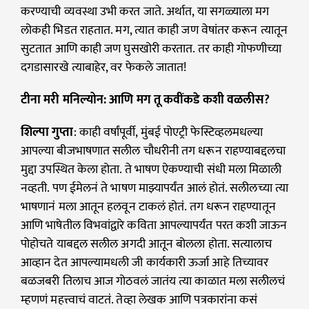
करण्याची व्यवस्था उभी करत जाते. अर्थात, या सगळ्याला मग
लोकही भिडत राहतात. मग, त्यात काही जण वेषांतर करून त्यातून
सुटतात आणि काही जण घुसखोरी करतात. तर काही गोफणीच्या
दगडासारखे त्याबाहेर, वर फेकले जातात!
टीना मरी मनिल्योन: आणि मग तू कवींकडे कशी वळलीस?
शिल्पा गुप्ता
: काही वर्षांपूर्वी, मुंबई पोएट्री फेस्टिव्हलमधल्या
आपल्या बीजभाषणात सलील चौधरीनी तग धरून राहण्याबद्दलचा
मुद्दा उपस्थित केला होता. ते भाषण ऐकण्याची संधी मला मिळाली
नव्हती. पण ईमेलनं ते भाषण माझ्यापर्यंत आलं होतं. सलीलच्या त्या
भाषणानं मला आतून हलवून टाकलं होतं. तग धरून राहण्यातून
आणि भाषेतील विभवांद्वारे कविता आपल्यापर्यंत परत कशी जाऊन
पोहोचते याबद्दल सलील अगदी आतून बोलला होता. सत्यालाच
आव्हान देत आपल्यामधली जी कार्यकारी ऊर्जा आहे तिच्यावर
बळजबरी तिलाच आज गोठवलं जातंय त्या काळात मला सलीलचं
म्हणणं महत्त्वाचं वाटतं. तेव्हा लेखक आणि पत्रकारांना कसं