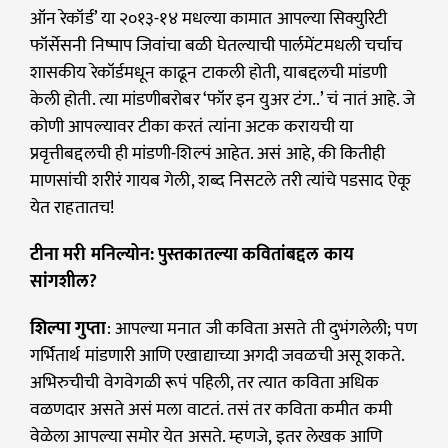
ऑन रेकॉर्ड’ या २०१३-१४ मधल्या कामात आपल्या सिक्युरिटी
फॉर्सेसनी निष्पाप जिवांचा बळी घेतल्याची पार्लमेंटमधली चर्चाच
शासकीय रेकॉर्डमधून काढून टाकली होती, याबद्दलची मांडणी
केली होती. त्या मांडणीबरोबर ‘फॉर इन युअर टंग..’ चं नातं आहे. जे
कोणी आपल्यावर टीका करतं त्यांना अटक करायची या
प्रवृत्तीबद्दलची ही मांडणी-शिल्पं आहेत. असं आहे, की कितीही
माणसांची शरीरं गायब गेली, शब्द निसटले तरी त्यांचे पडसाद ऐकू
येत राहतातच!
टीना मरी मनिल्योन: पुस्तकातल्या कवितांबद्दल काय
सांगशील?
शिल्पा गुप्ता
: आपल्या मनात जी कविता असते ती दुभंगलेली; पण
गर्भितार्थ मांडणारी आणि एखाद्याच्या अगदी जवळची असू शकते.
अभिरुचीची वेगवेगळी रूपं पहिली, तर त्यात कविता अधिक
वळणदार असते असं मला वाटतं. तसं तर कविता कमीत कमी
वेळेला आपल्या समोर येत असते. म्हणजे, इतर लेखक आणि