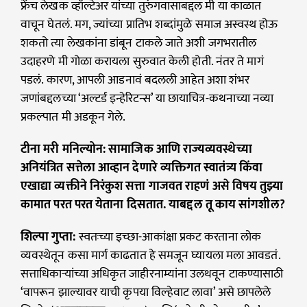
फ्रेंच लेखक व्हॉल्टेअर यांच्या तुरुंगवासाबद्दल मी या काळात
वाचून घेतलं. मग, ज्यांच्या प्रातिभ शब्दांमुळे समाज अस्वस्थ होऊ
शकतो त्या लेखकांना डांबून टाकले जाते अशी जगभरातील
उदाहरणे मी गोळा करायला सुरुवात केली होती. नंतर ते मागं
पडलं. कारण, आपली आडनावं बदलली आहेत अशा शंभर
जणांबद्दलच्या ‘अल्टर्ड इन्हेरिटन्स’ या छायाचित्र-कथनाच्या नव्या
प्रकल्पात मी अडकून गेले.
टीना मरी मनिल्योन: सामाजिक आणि राज्यव्यवस्थेच्या
अनियंत्रित सत्तेला आव्हान देणारे व्यक्तिगत स्वातंत्र्य किंवा
एखाद्या व्यक्तीने निरंकुश सत्ता गाजवत राहणं असे विषय तुझ्या
कामात परत परत येताना दिसतात. याबद्दल तू काय सांगशील?
शिल्पा गुप्ता:
स्वतःच्या इच्छा-आकांक्षा प्रकट करताना लोक
व्यवस्थेतून कसा मार्ग काढतात हे समजून घ्यायला मला आवडतं.
सत्ताधिकाऱ्यांच्या अधिकृत जाहीरनाम्यांना उलथवून टाकण्यासाठी
‘वापरून झाल्यावर याची कृपया विल्हेवाट लावा’ असे छापलेले