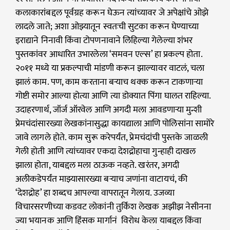
कलाकारांबद्दल पूर्वग्रह करून घेऊन त्यांच्यावर जे अपेक्षांचे ओझे
लादले जाते; अशा ओझ्यातून स्वतःची सुटका करून घेण्याच्या
इराद्याने निनावी किंवा टोपणनावाने लिहिल्या गेलेल्या शंभर
पुस्तकांवर आधारित उभारलेला ‘समवन एल्स’ हा प्रकल्प होता.
२०११ मध्ये या प्रकल्पाची मांडणी करून झाल्यावर वाटलं, चला
झालं काम. पण, काम करताना बऱ्याच थक्क करून टाकणाऱ्या
गोष्टी समोर आल्या होत्या आणि त्या डोक्यात पिंगा घालत राहिल्या.
उदाहरणार्थ, जॉर्ज ऑरवेल आणि अगदी मला आवडणाऱ्या मुन्शी
प्रेमचंदांसारख्या लेखकांनासुद्धा कायद्याला आणि पोलिसांना सामोरे
जावे लागले होते. काम सुरू करेपर्यंत, प्रेमचंदांची पुस्तके जाळली
गेली होती आणि त्यांच्यावर एकदा देशद्रोहाचा गुन्हाही दाखल
झाला होता, याबद्दल मला ठाऊक नव्हते. खरंतर, अगदी
अलीकडेपर्यंत माझ्यासारख्या बऱ्याच जणांना वाटायचं, की
‘देशद्रोह’ हा शब्दच आपल्या वापरातून गेलाय. उजव्या
विचारसरणीच्या कडवट लोकांनी तुर्किश लेखक अझीझ नेसीनना
ज्या भयानक आणि हिंसक मार्गानं विरोध केला याबद्दल किंवा