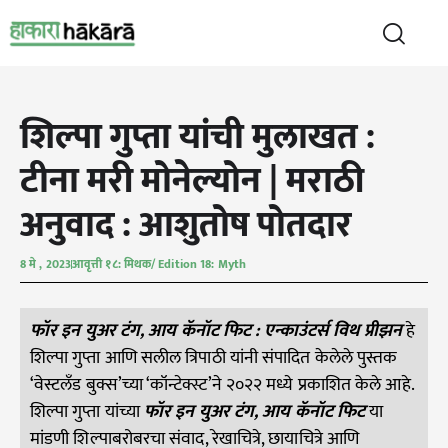
शिल्पा गुप्ता यांची मुलाखत :
टीना मरी मोनेल्योन | मराठी
अनुवाद : आशुतोष पोतदार
8 मे , 2023
आवृत्ती १८: मिथक/ Edition 18: Myth
फॉर इन युअर टंग, आय कॅनॉट फिट : एन्काउंटर्स विथ प्रीझन
हे
शिल्पा गुप्ता आणि सलील त्रिपाठी यांनी संपादित केलेले पुस्तक
‘वेस्टलँड बुक्स’च्या ‘कॉन्टेक्स्ट’ने २०२२ मध्ये प्रकाशित केले आहे.
शिल्पा गुप्ता यांच्या
फॉर इन युअर टंग, आय कॅनॉट फिट
या
मांडणी शिल्पाबरोबरचा संवाद, रेखाचित्रे, छायाचित्रे आणि