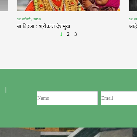
12 जानेवारी , 2018
12 जा
बा विठ्ठला : श्रीकांत देशमुख
आहे
1
2
3
 ।