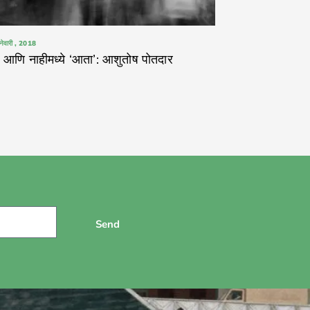
नेवारी , 2018
 आणि नाहीमध्ये ‘आता’: आशुतोष पोतदार
Send