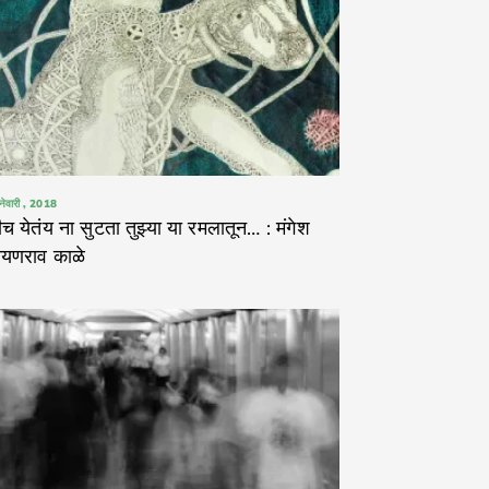
नेवारी , 2018
ीच येतंय ना सुटता तुझ्या या रमलातून… : मंगेश
ायणराव काळे