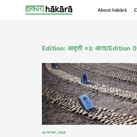
About hākārā
C
About hākārā
Edition: आवृत्ती ०३: आता/Edition
15 जानेवारी , 2018