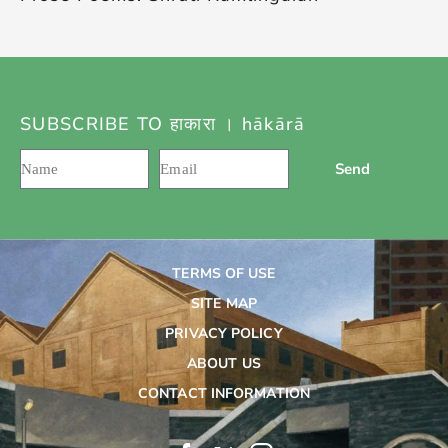
SUBSCRIBE TO हाकारा । hākārā
Send
TERMS OF USE
SITE MAP
PRIVACY POLICY
ABOUT US
CONTACT INFORMATION