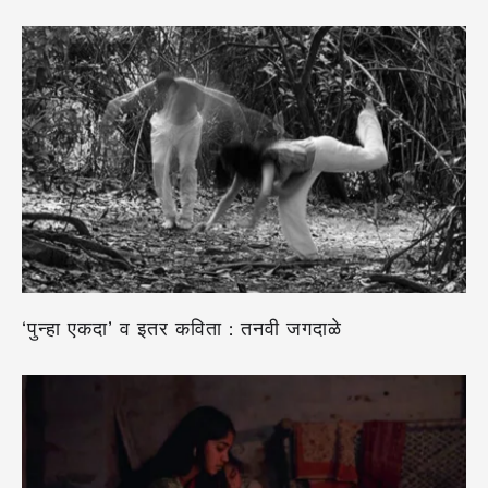
‘पुन्हा एकदा’ व इतर कविता : तनवी जगदाळे