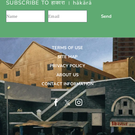
SUBSCRIBE TO हाकारा । hākārā
Send
TERMS OF USE
SITE MAP
PRIVACY POLICY
ABOUT US
CONTACT INFORMATION