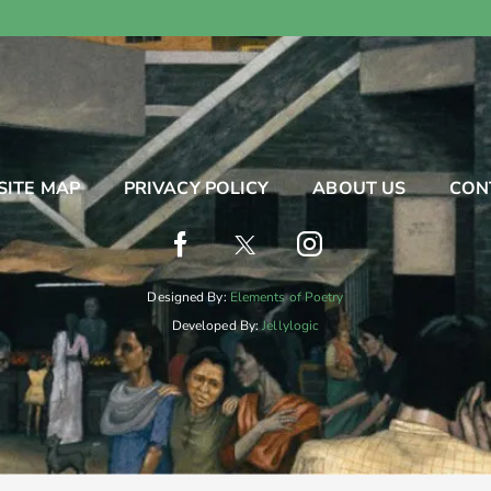
SITE MAP
PRIVACY POLICY
ABOUT US
CON
Designed By:
Elements of Poetry
Developed By:
Jellylogic