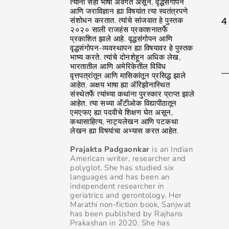
त्यांना सहा भाषा अवगत असून, वृद्धसंगोपन
आणि जराविज्ञान ह्या विषयांत त्या स्वतंत्रपणे
4
संशोधन करतात. त्यांचे सांजवात हे पुस्तक
२०२० साली राजहंस प्रकाशनातर्फे
प्रकाशित झाले आहे. वृद्धसंगोपन आणि
वृद्धसंगोपन-व्यवस्थापन ह्या विषयावर हे पुस्तक
भाष्य करते. त्यांचे दोनशेहून अधिक लेख,
भारतातील आणि अमेरिकेतील विविध
वृत्तपत्रांतून आणि मासिकांतून प्रसिद्ध झाले
आहेत. अक्षय भाषा ह्या अ‍ॅरिझोनास्थित
संस्थेतर्फे त्यांच्या कथांना पुरस्कार प्राप्त झाले
आहेत. त्या सध्या अँटीओक विद्यापीठातून
एमएफए ह्या पदवीचे शिक्षण घेत असून,
कथासाहित्य, नाट्यलेखन आणि पटकथा
लेखन ह्या विषयांचा अभ्यास करत आहेत.
Prajakta Padgaonkar
is an Indian
American writer, researcher and
polyglot. She has studied six
languages and has been an
independent researcher in
geriatrics and gerontology. Her
Marathi non-fiction book, Sanjwat
has been published by Rajhans
Prakashan in 2020. She has